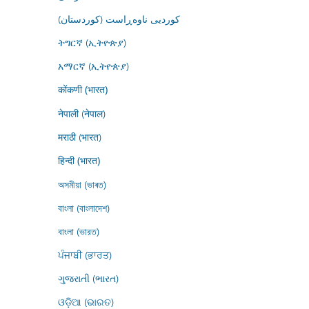
کوردیی ناوەڕاست (کوردستان)
ትግርኛ (ኢትዮጵያ)
አማርኛ (ኢትዮጵያ)
कोंकणी (भारत)
नेपाली (नेपाल)
मराठी (भारत)
हिन्दी (भारत)
অসমীয়া (ভাৰত)
বাংলা (বাংলাদেশ)
বাংলা (ভারত)
ਪੰਜਾਬੀ (ਭਾਰਤ)
ગુજરાતી (ભારત)
ଓଡ଼ିଆ (ଭାରତ)