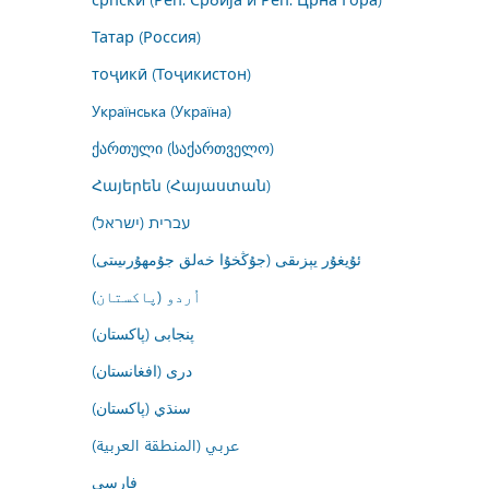
Татар (Россия)
тоҷикӣ (Тоҷикистон)
Українська (Україна)
ქართული (საქართველო)
Հայերեն (Հայաստան)
עברית (ישראל)
ئۇيغۇر يېزىقى (جۇڭخۇا خەلق جۇمھۇرىيىتى)
اُردو (پاکستان)
پنجابی (پاکستان)
درى (افغانستان)
سنڌي (پاکستان)
عربي (المنطقة العربية)
فارسى