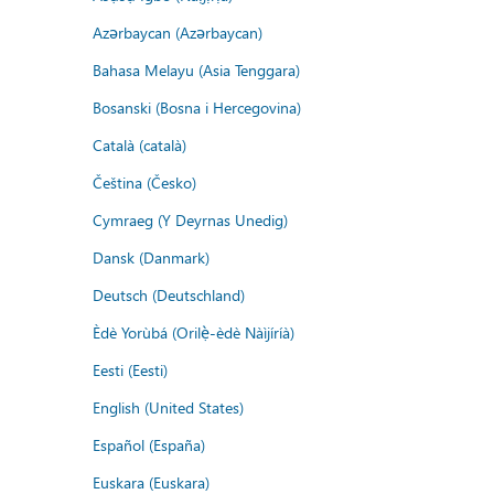
Azərbaycan (Azərbaycan)
Bahasa Melayu (Asia Tenggara)
Bosanski (Bosna i Hercegovina)
Català (català)
Čeština (Česko)
Cymraeg (Y Deyrnas Unedig)
Dansk (Danmark)
Deutsch (Deutschland)
Èdè Yorùbá (Orilẹ̀-èdè Nàìjíríà)
Eesti (Eesti)
English (United States)
Español (España)
Euskara (Euskara)