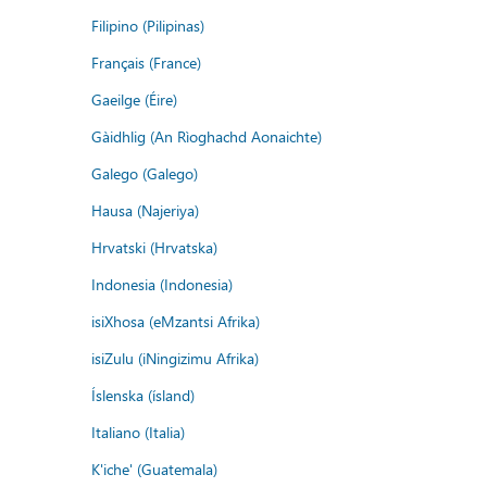
Filipino (Pilipinas)
Français (France)
Gaeilge (Éire)
Gàidhlig (An Rìoghachd Aonaichte)
Galego (Galego)
Hausa (Najeriya)
Hrvatski (Hrvatska)
Indonesia (Indonesia)
isiXhosa (eMzantsi Afrika)
isiZulu (iNingizimu Afrika)
Íslenska (ísland)
Italiano (Italia)
K'iche' (Guatemala)