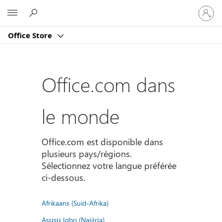
Connect
Microsoft
vous
à
Office Store
votre
compte
Office.com dans
le monde
Office.com est disponible dans
plusieurs pays/régions.
Sélectionnez votre langue préférée
ci-dessous.
Afrikaans (Suid-Afrika)
Asụsụ Igbo (Naịjịrịa)