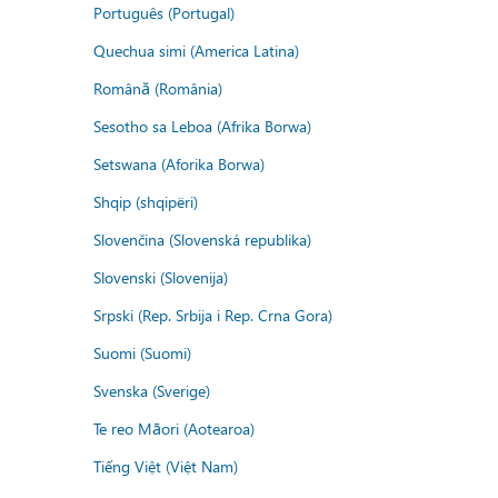
Português (Portugal)
Quechua simi (America Latina)
Română (România)
Sesotho sa Leboa (Afrika Borwa)
Setswana (Aforika Borwa)
Shqip (shqipëri)
Slovenčina (Slovenská republika)
Slovenski (Slovenija)
Srpski (Rep. Srbija i Rep. Crna Gora)
Suomi (Suomi)
Svenska (Sverige)
Te reo Māori (Aotearoa)
Tiếng Việt (Việt Nam)