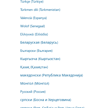
Türkçe (Türkiye)
Türkmen dili (Türkmenistan)
Valencià (Espanya)
Wolof (Senegaal)
Ελληνικά (Ελλάδα)
Беларуская (Беларусь)
Български (България)
Кыргызча (Кыргызстан)
Қазақ (Қазақстан)
македонски (Република Македонија)
Монгол (Монгол)
Русский (Россия)
српски (Босна и Херцеговина)
српски (Реп. Србија и Реп. Црна Гора)