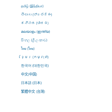
தமிழ் (இந்தியா)
తెలుగు (భారతదేశం)
ಕನ್ನಡ (ಭಾರತ)
മലയാളം (ഇന്ത്യ)
සිංහල (ශ්‍රී ලංකාව)
ไทย (ไทย)
ខ្មែរ (កម្ពុជា)
한국어 (대한민국)
中文(中国)
日本語 (日本)
繁體中文 (台灣)