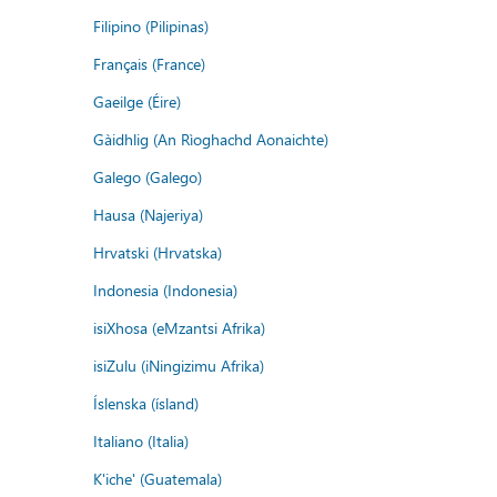
Filipino (Pilipinas)
Français (France)
Gaeilge (Éire)
Gàidhlig (An Rìoghachd Aonaichte)
Galego (Galego)
Hausa (Najeriya)
Hrvatski (Hrvatska)
Indonesia (Indonesia)
isiXhosa (eMzantsi Afrika)
isiZulu (iNingizimu Afrika)
Íslenska (ísland)
Italiano (Italia)
K'iche' (Guatemala)