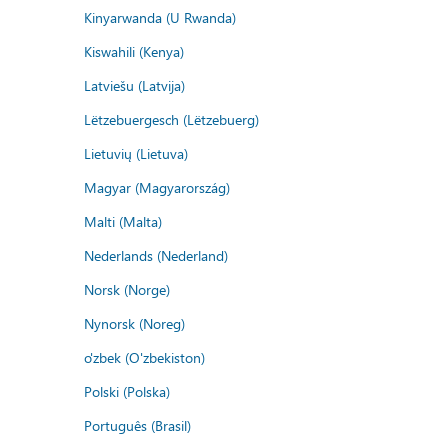
Kinyarwanda (U Rwanda)
Kiswahili (Kenya)
Latviešu (Latvija)
Lëtzebuergesch (Lëtzebuerg)
Lietuvių (Lietuva)
Magyar (Magyarország)
Malti (Malta)
Nederlands (Nederland)
Norsk (Norge)
Nynorsk (Noreg)
o'zbek (O'zbekiston)
Polski (Polska)
Português (Brasil)