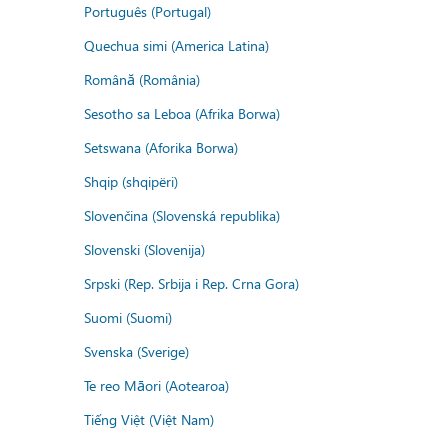
Português (Portugal)
Quechua simi (America Latina)
Română (România)
Sesotho sa Leboa (Afrika Borwa)
Setswana (Aforika Borwa)
Shqip (shqipëri)
Slovenčina (Slovenská republika)
Slovenski (Slovenija)
Srpski (Rep. Srbija i Rep. Crna Gora)
Suomi (Suomi)
Svenska (Sverige)
Te reo Māori (Aotearoa)
Tiếng Việt (Việt Nam)