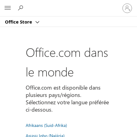
Connect
Microsoft
vous
à
Office Store
votre
compte
Office.com dans
le monde
Office.com est disponible dans
plusieurs pays/régions.
Sélectionnez votre langue préférée
ci-dessous.
Afrikaans (Suid-Afrika)
Asụsụ Igbo (Naịjịrịa)