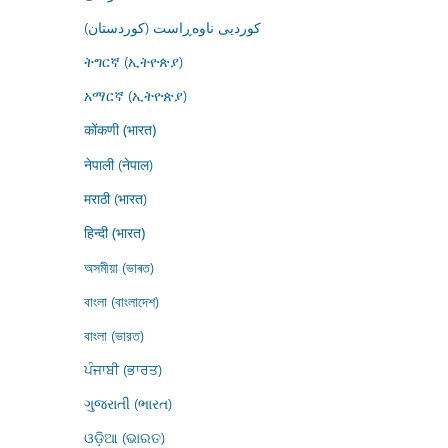
کوردیی ناوەڕاست (کوردستان)
ትግርኛ (ኢትዮጵያ)
አማርኛ (ኢትዮጵያ)
कोंकणी (भारत)
नेपाली (नेपाल)
मराठी (भारत)
हिन्दी (भारत)
অসমীয়া (ভাৰত)
বাংলা (বাংলাদেশ)
বাংলা (ভারত)
ਪੰਜਾਬੀ (ਭਾਰਤ)
ગુજરાતી (ભારત)
ଓଡ଼ିଆ (ଭାରତ)