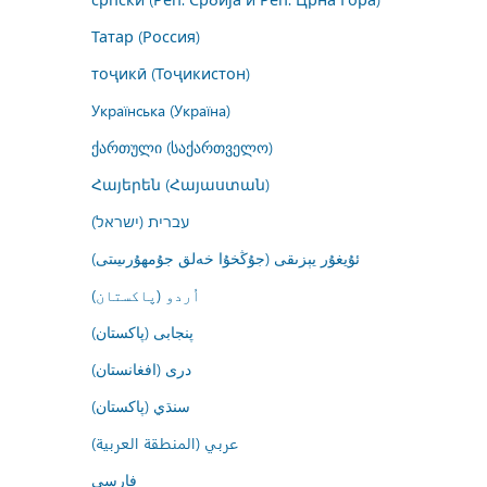
Татар (Россия)
тоҷикӣ (Тоҷикистон)
Українська (Україна)
ქართული (საქართველო)
Հայերեն (Հայաստան)
עברית (ישראל)
ئۇيغۇر يېزىقى (جۇڭخۇا خەلق جۇمھۇرىيىتى)
اُردو (پاکستان)
پنجابی (پاکستان)
درى (افغانستان)
سنڌي (پاکستان)
عربي (المنطقة العربية)
فارسى