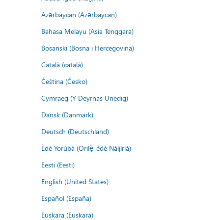
Azərbaycan (Azərbaycan)
Bahasa Melayu (Asia Tenggara)
Bosanski (Bosna i Hercegovina)
Català (català)
Čeština (Česko)
Cymraeg (Y Deyrnas Unedig)
Dansk (Danmark)
Deutsch (Deutschland)
Èdè Yorùbá (Orilẹ̀-èdè Nàìjíríà)
Eesti (Eesti)
English (United States)
Español (España)
Euskara (Euskara)