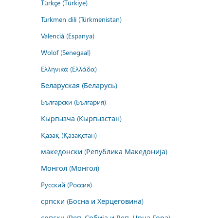
Türkçe (Türkiye)
Türkmen dili (Türkmenistan)
Valencià (Espanya)
Wolof (Senegaal)
Ελληνικά (Ελλάδα)
Беларуская (Беларусь)
Български (България)
Кыргызча (Кыргызстан)
Қазақ (Қазақстан)
македонски (Република Македонија)
Монгол (Монгол)
Русский (Россия)
српски (Босна и Херцеговина)
српски (Реп. Србија и Реп. Црна Гора)