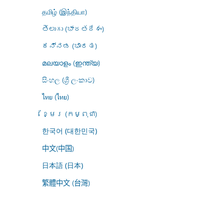
தமிழ் (இந்தியா)
తెలుగు (భారతదేశం)
ಕನ್ನಡ (ಭಾರತ)
മലയാളം (ഇന്ത്യ)
සිංහල (ශ්‍රී ලංකාව)
ไทย (ไทย)
ខ្មែរ (កម្ពុជា)
한국어 (대한민국)
中文(中国)
日本語 (日本)
繁體中文 (台灣)