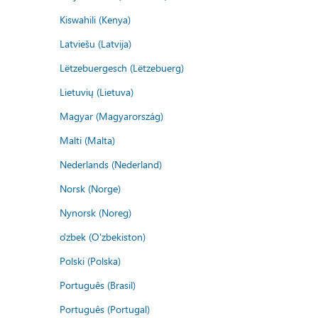
Kiswahili (Kenya)
Latviešu (Latvija)
Lëtzebuergesch (Lëtzebuerg)
Lietuvių (Lietuva)
Magyar (Magyarország)
Malti (Malta)
Nederlands (Nederland)
Norsk (Norge)
Nynorsk (Noreg)
o'zbek (O'zbekiston)
Polski (Polska)
Português (Brasil)
Português (Portugal)