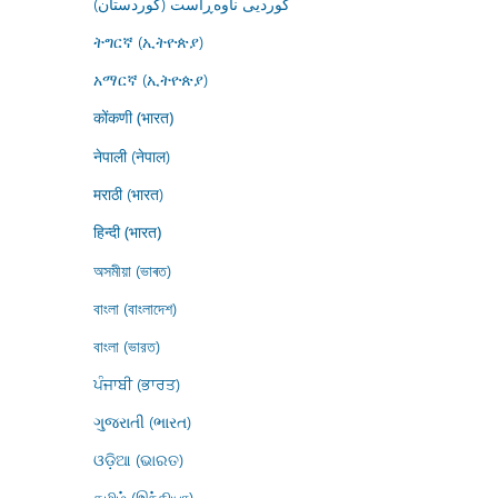
کوردیی ناوەڕاست (کوردستان)
ትግርኛ (ኢትዮጵያ)
አማርኛ (ኢትዮጵያ)
कोंकणी (भारत)
नेपाली (नेपाल)
मराठी (भारत)
हिन्दी (भारत)
অসমীয়া (ভাৰত)
বাংলা (বাংলাদেশ)
বাংলা (ভারত)
ਪੰਜਾਬੀ (ਭਾਰਤ)
ગુજરાતી (ભારત)
ଓଡ଼ିଆ (ଭାରତ)
தமிழ் (இந்தியா)