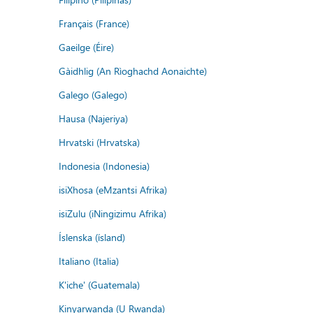
Français (France)
Gaeilge (Éire)
Gàidhlig (An Rìoghachd Aonaichte)
Galego (Galego)
Hausa (Najeriya)
Hrvatski (Hrvatska)
Indonesia (Indonesia)
isiXhosa (eMzantsi Afrika)
isiZulu (iNingizimu Afrika)
Íslenska (ísland)
Italiano (Italia)
K'iche' (Guatemala)
Kinyarwanda (U Rwanda)