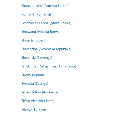
Quechua simi (America Latina)
Română (România)
Sesotho sa Leboa (Afrika Borwa)
Setswana (Aforika Borwa)
Shqip (shqipëri)
Slovenčina (Slovenská republika)
Slovenski (Slovenija)
Srpski (Rep. Srbija i Rep. Crna Gora)
Suomi (Suomi)
Svenska (Sverige)
Te reo Māori (Aotearoa)
Tiếng Việt (Việt Nam)
Türkçe (Türkiye)