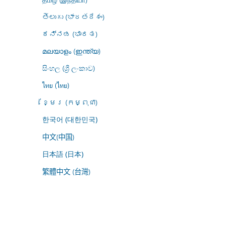
తెలుగు (భారతదేశం)
ಕನ್ನಡ (ಭಾರತ)
മലയാളം (ഇന്ത്യ)
සිංහල (ශ්‍රී ලංකාව)
ไทย (ไทย)
ខ្មែរ (កម្ពុជា)
한국어 (대한민국)
中文(中国)
日本語 (日本)
繁體中文 (台灣)