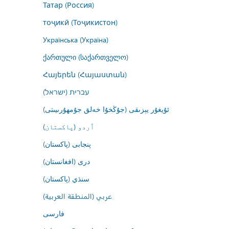
Татар (Россия)
тоҷикӣ (Тоҷикистон)
Українська (Україна)
ქართული (საქართველო)
Հայերեն (Հայաստան)
עברית (ישראל)
ئۇيغۇر يېزىقى (جۇڭخۇا خەلق جۇمھۇرىيىتى)
اُردو (پاکستان)
پنجابی (پاکستان)
درى (افغانستان)
سنڌي (پاکستان)
عربي (المنطقة العربية)
فارسى