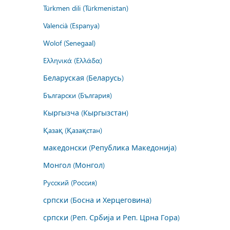
Türkmen dili (Türkmenistan)
Valencià (Espanya)
Wolof (Senegaal)
Ελληνικά (Ελλάδα)
Беларуская (Беларусь)
Български (България)
Кыргызча (Кыргызстан)
Қазақ (Қазақстан)
македонски (Република Македонија)
Монгол (Монгол)
Русский (Россия)
српски (Босна и Херцеговина)
српски (Реп. Србија и Реп. Црна Гора)