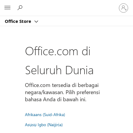
Masuk
Microsoft
ke
akun
Office Store
Anda
Office.com di
Seluruh Dunia
Office.com tersedia di berbagai
negara/kawasan. Pilih preferensi
bahasa Anda di bawah ini.
Afrikaans (Suid-Afrika)
Asụsụ Igbo (Naịjịrịa)