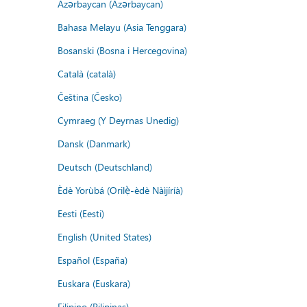
Azərbaycan (Azərbaycan)
Bahasa Melayu (Asia Tenggara)
Bosanski (Bosna i Hercegovina)
Català (català)
Čeština (Česko)
Cymraeg (Y Deyrnas Unedig)
Dansk (Danmark)
Deutsch (Deutschland)
Èdè Yorùbá (Orilẹ̀-èdè Nàìjíríà)
Eesti (Eesti)
English (United States)
Español (España)
Euskara (Euskara)
Filipino (Pilipinas)