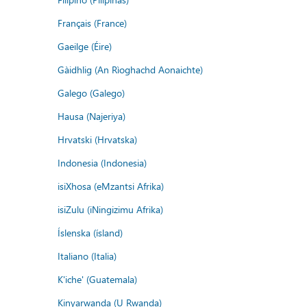
Français (France)
Gaeilge (Éire)
Gàidhlig (An Rìoghachd Aonaichte)
Galego (Galego)
Hausa (Najeriya)
Hrvatski (Hrvatska)
Indonesia (Indonesia)
isiXhosa (eMzantsi Afrika)
isiZulu (iNingizimu Afrika)
Íslenska (ísland)
Italiano (Italia)
K'iche' (Guatemala)
Kinyarwanda (U Rwanda)