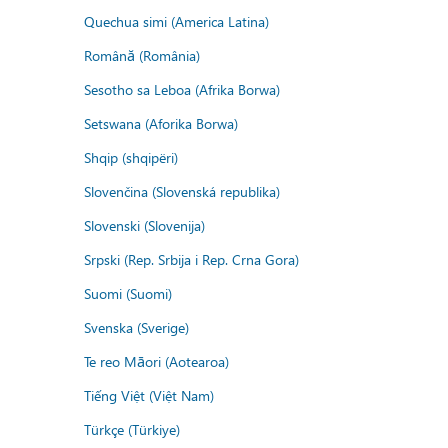
Quechua simi (America Latina)
Română (România)
Sesotho sa Leboa (Afrika Borwa)
Setswana (Aforika Borwa)
Shqip (shqipëri)
Slovenčina (Slovenská republika)
Slovenski (Slovenija)
Srpski (Rep. Srbija i Rep. Crna Gora)
Suomi (Suomi)
Svenska (Sverige)
Te reo Māori (Aotearoa)
Tiếng Việt (Việt Nam)
Türkçe (Türkiye)