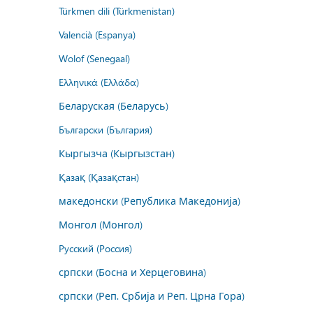
Türkmen dili (Türkmenistan)
Valencià (Espanya)
Wolof (Senegaal)
Ελληνικά (Ελλάδα)
Беларуская (Беларусь)
Български (България)
Кыргызча (Кыргызстан)
Қазақ (Қазақстан)
македонски (Република Македонија)
Монгол (Монгол)
Русский (Россия)
српски (Босна и Херцеговина)
српски (Реп. Србија и Реп. Црна Гора)