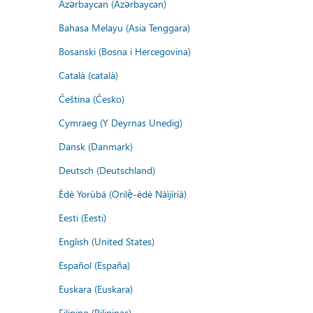
Azərbaycan (Azərbaycan)
Bahasa Melayu (Asia Tenggara)
Bosanski (Bosna i Hercegovina)
Català (català)
Čeština (Česko)
Cymraeg (Y Deyrnas Unedig)
Dansk (Danmark)
Deutsch (Deutschland)
Èdè Yorùbá (Orilẹ̀-èdè Nàìjíríà)
Eesti (Eesti)
English (United States)
Español (España)
Euskara (Euskara)
Filipino (Pilipinas)