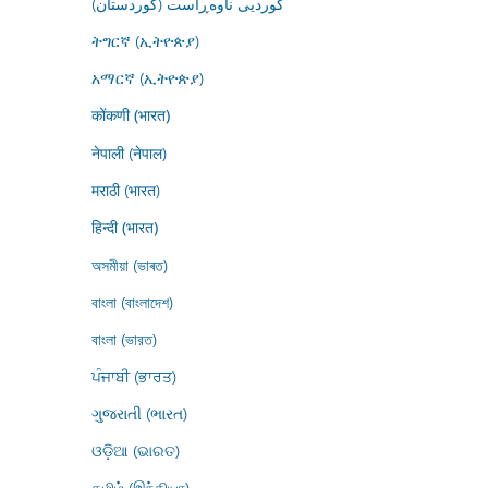
کوردیی ناوەڕاست (کوردستان)
ትግርኛ (ኢትዮጵያ)
አማርኛ (ኢትዮጵያ)
कोंकणी (भारत)
नेपाली (नेपाल)
मराठी (भारत)
हिन्दी (भारत)
অসমীয়া (ভাৰত)
বাংলা (বাংলাদেশ)
বাংলা (ভারত)
ਪੰਜਾਬੀ (ਭਾਰਤ)
ગુજરાતી (ભારત)
ଓଡ଼ିଆ (ଭାରତ)
தமிழ் (இந்தியா)