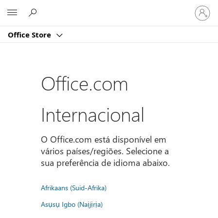
Iniciar
Microsoft
sessão
na
Office Store
conta
Office.com
Internacional
O Office.com está disponível em
vários países/regiões. Selecione a
sua preferência de idioma abaixo.
Afrikaans (Suid-Afrika)
Asụsụ Igbo (Naịjịrịa)