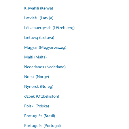
Kiswahili (Kenya)
Latviešu (Latvija)
Lëtzebuergesch (Lëtzebuerg)
Lietuvių (Lietuva)
Magyar (Magyarország)
Malti (Malta)
Nederlands (Nederland)
Norsk (Norge)
Nynorsk (Noreg)
o'zbek (O'zbekiston)
Polski (Polska)
Português (Brasil)
Português (Portugal)