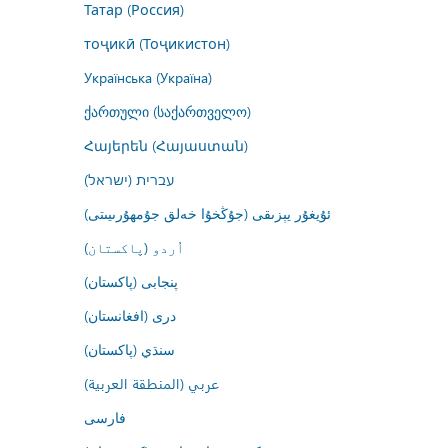
Татар (Россия)
тоҷикӣ (Тоҷикистон)
Українська (Україна)
ქართული (საქართველო)
Հայերեն (Հայաստան)
עברית (ישראל)
ئۇيغۇر يېزىقى (جۇڭخۇا خەلق جۇمھۇرىيىتى)
اُردو (پاکستان)
پنجابی (پاکستان)
درى (افغانستان)
سنڌي (پاکستان)
عربي (المنطقة العربية)
فارسى