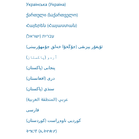
Українська (Україна)
ქართული (საქართველო)
Հայերեն (Հայաստան)
עברית (ישראל)
ئۇيغۇر يېزىقى (جۇڭخۇا خەلق جۇمھۇرىيىتى)
اُردو (پاکستان)
پنجابی (پاکستان)
درى (افغانستان)
سنڌي (پاکستان)
عربي (المنطقة العربية)
فارسى
کوردیی ناوەڕاست (کوردستان)
ትግርኛ (ኢትዮጵያ)