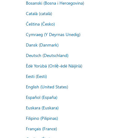
Bosanski (Bosna i Hercegovina)
Català (català)
Čeština (Česko)
Cymraeg (Y Deyrnas Unedig)
Dansk (Danmark)
Deutsch (Deutschland)
Èdè Yorùbá (Orilẹ̀-èdè Nàìjíríà)
Eesti (Eesti)
English (United States)
Español (España)
Euskara (Euskara)
Filipino (Pilipinas)
Français (France)