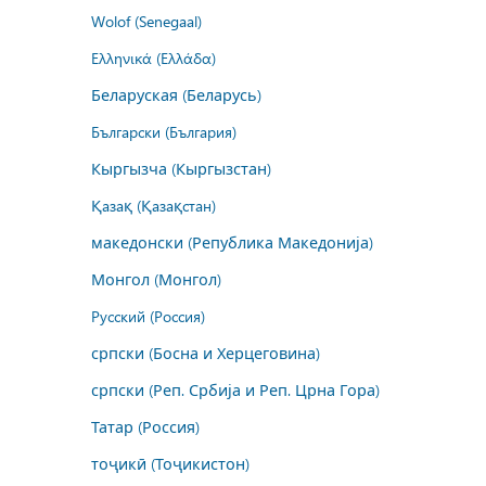
Wolof (Senegaal)
Ελληνικά (Ελλάδα)
Беларуская (Беларусь)
Български (България)
Кыргызча (Кыргызстан)
Қазақ (Қазақстан)
македонски (Република Македонија)
Монгол (Монгол)
Русский (Россия)
српски (Босна и Херцеговина)
српски (Реп. Србија и Реп. Црна Гора)
Татар (Россия)
тоҷикӣ (Тоҷикистон)