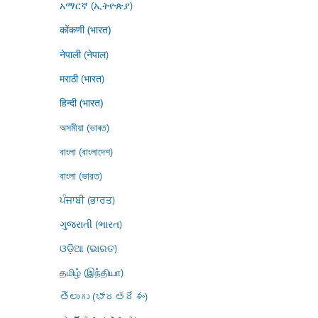
አማርኛ (ኢትዮጵያ)
कोंकणी (भारत)
नेपाली (नेपाल)
मराठी (भारत)
हिन्दी (भारत)
অসমীয়া (ভাৰত)
বাংলা (বাংলাদেশ)
বাংলা (ভারত)
ਪੰਜਾਬੀ (ਭਾਰਤ)
ગુજરાતી (ભારત)
ଓଡ଼ିଆ (ଭାରତ)
தமிழ் (இந்தியா)
తెలుగు (భారతదేశం)