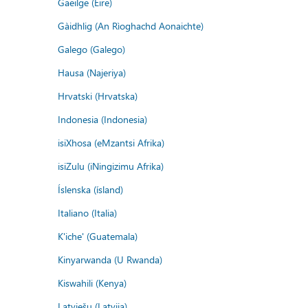
Gaeilge (Éire)
Gàidhlig (An Rìoghachd Aonaichte)
Galego (Galego)
Hausa (Najeriya)
Hrvatski (Hrvatska)
Indonesia (Indonesia)
isiXhosa (eMzantsi Afrika)
isiZulu (iNingizimu Afrika)
Íslenska (ísland)
Italiano (Italia)
K'iche' (Guatemala)
Kinyarwanda (U Rwanda)
Kiswahili (Kenya)
Latviešu (Latvija)