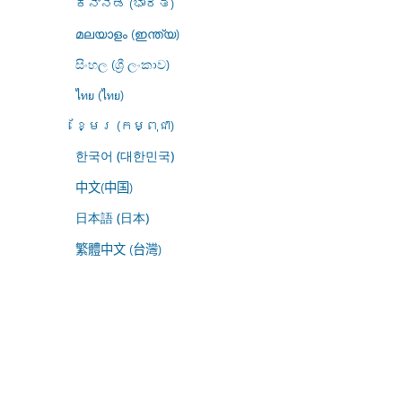
ಕನ್ನಡ (ಭಾರತ)
മലയാളം (ഇന്ത്യ)
සිංහල (ශ්‍රී ලංකාව)
ไทย (ไทย)
ខ្មែរ (កម្ពុជា)
한국어 (대한민국)
中文(中国)
日本語 (日本)
繁體中文 (台灣)