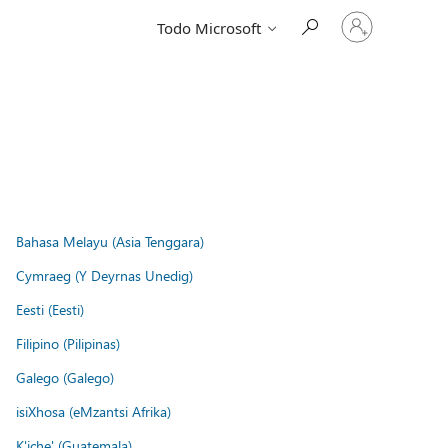
Iniciar
Todo Microsoft
sesión
en
tu
cuenta
Bahasa Melayu (Asia Tenggara)
Cymraeg (Y Deyrnas Unedig)
Eesti (Eesti)
Filipino (Pilipinas)
Galego (Galego)
isiXhosa (eMzantsi Afrika)
K'iche' (Guatemala)