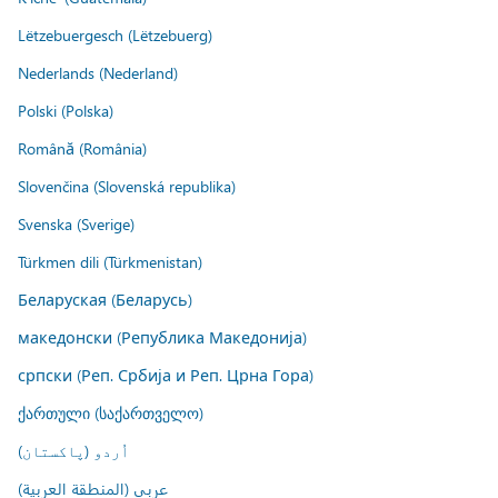
Lëtzebuergesch (Lëtzebuerg)
Nederlands (Nederland)
Polski (Polska)
Română (România)
Slovenčina (Slovenská republika)
Svenska (Sverige)
Türkmen dili (Türkmenistan)
Беларуская (Беларусь)
македонски (Република Македонија)
српски (Реп. Србија и Реп. Црна Гора)
ქართული (საქართველო)
اُردو (پاکستان)
عربي (المنطقة العربية)