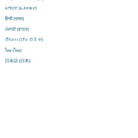
አማርኛ (ኢትዮጵያ)
हिन्दी (भारत)
ਪੰਜਾਬੀ (ਭਾਰਤ)
తెలుగు (భారతదేశం)
ไทย (ไทย)
日本語 (日本)