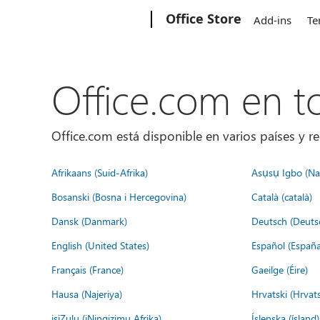
Microsoft
Office Store
Add-ins
Te
Office.com en 
Office.com está disponible en varios países y re
Afrikaans (Suid-Afrika)
Asụsụ Igbo (Naị
Bosanski (Bosna i Hercegovina)
Català (català)
Dansk (Danmark)
Deutsch (Deuts
English (United States)
Español (España
Français (France)
Gaeilge (Éire)
Hausa (Najeriya)
Hrvatski (Hrvat
isiZulu (iNingizimu Afrika)
Íslenska (ísland)