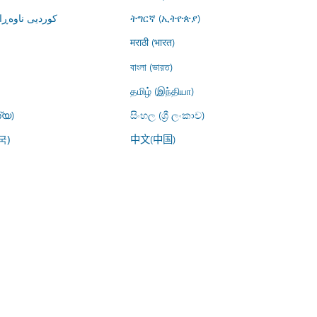
کوردیی ناوە)
ትግርኛ (ኢትዮጵያ)
मराठी (भारत)
বাংলা (ভারত)
தமிழ் (இந்தியா)
്യ)
සිංහල (ශ්‍රී ලංකාව)
中文(中国)
국)