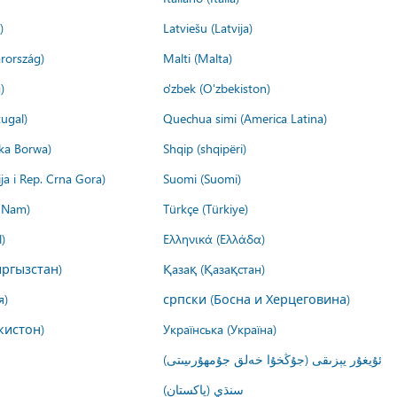
)
Latviešu (Latvija)
rország)
Malti (Malta)
)
o'zbek (O'zbekiston)
ugal)
Quechua simi (America Latina)
ika Borwa)
Shqip (shqipëri)
ija i Rep. Crna Gora)
Suomi (Suomi)
t Nam)
Türkçe (Türkiye)
)
Ελληνικά (Ελλάδα)
ргызстан)
Қазақ (Қазақстан)
я)
српски (Босна и Херцеговина)
кистон)
Українська (Україна)
ئۇيغۇر يېزىقى (جۇڭخۇا خەلق جۇمھۇرىيىتى)
سنڌي (پاکستان)