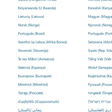
Kinyarwanda (U Rwanda)
Kiswahili (Kenya
Lietuvių (Lietuva)
Magyar (Magya
Norsk (Norge)
Nynorsk (Noreg
Português (Brasil)
Português (Port
Sesotho sa Leboa (Afrika Borwa)
Setswana (Afor
Slovenski (Slovenija)
Srpski (Rep. Srb
Te reo Māori (Aotearoa)
Tiếng Việt (Việ
Valencià (Espanya)
Wolof (Senegaal
Български (България)
Кыргызча (Кы
Монгол (Монгол)
Русский (Росси
Татар (Россия)
тоҷикӣ (Тоҷи
Հայերեն (Հայաստան)
עברית (ישראל)
درى (افغانستان)
پنجابی (پاکستان)