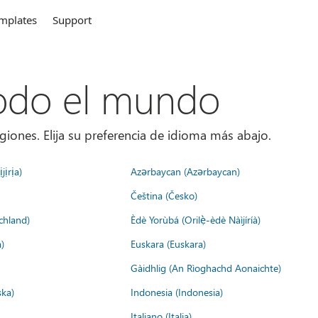
mplates
Support
todo el mundo
giones. Elija su preferencia de idioma más abajo.
jịrịa)
Azərbaycan (Azərbaycan)
Čeština (Česko)
chland)
Èdè Yorùbá (Orilẹ̀-èdè Nàìjíríà)
)
Euskara (Euskara)
Gàidhlig (An Rìoghachd Aonaichte)
ska)
Indonesia (Indonesia)
Italiano (Italia)