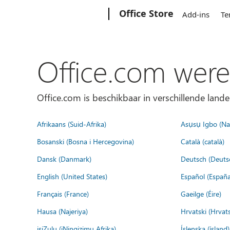
Microsoft
Office Store
Add-ins
Te
Office.com were
Office.com is beschikbaar in verschillende lande
Afrikaans (Suid-Afrika)
Asụsụ Igbo (Naị
Bosanski (Bosna i Hercegovina)
Català (català)
Dansk (Danmark)
Deutsch (Deuts
English (United States)
Español (España
Français (France)
Gaeilge (Éire)
Hausa (Najeriya)
Hrvatski (Hrvat
isiZulu (iNingizimu Afrika)
Íslenska (ísland)