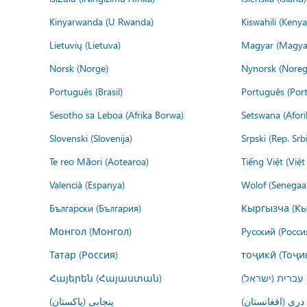
Kinyarwanda (U Rwanda)
Kiswahili (Kenya
Lietuvių (Lietuva)
Magyar (Magya
Norsk (Norge)
Nynorsk (Noreg
Português (Brasil)
Português (Port
Sesotho sa Leboa (Afrika Borwa)
Setswana (Afor
Slovenski (Slovenija)
Srpski (Rep. Srb
Te reo Māori (Aotearoa)
Tiếng Việt (Việ
Valencià (Espanya)
Wolof (Senegaal
Български (България)
Кыргызча (Кы
Монгол (Монгол)
Русский (Росси
Татар (Россия)
тоҷикӣ (Тоҷи
Հայերեն (Հայաստան)
עברית (ישראל)
درى (افغانستان)
پنجابی (پاکستان)