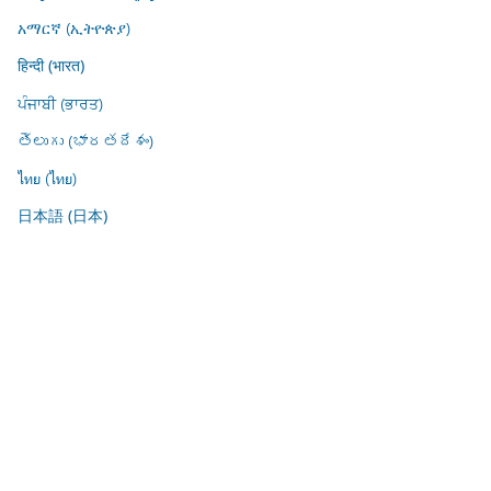
አማርኛ (ኢትዮጵያ)
हिन्दी (भारत)
ਪੰਜਾਬੀ (ਭਾਰਤ)
తెలుగు (భారతదేశం)
ไทย (ไทย)
日本語 (日本)