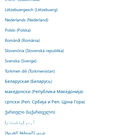
Lëtzebuergesch (Lëtzebuerg)
Nederlands (Nederland)
Polski (Polska)
Română (România)
Slovenčina (Slovenská republika)
Svenska (Sverige)
Türkmen dili (Türkmenistan)
Беларуская (Беларусь)
македонски (Република Македонија)
српски (Реп. Србија и Реп. Црна Гора)
ქართული (საქართველო)
اُردو (پاکستان)
عربي (المنطقة العربية)