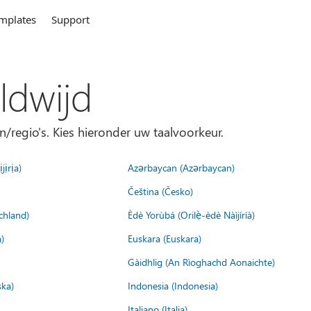
mplates
Support
ldwijd
n/regio's. Kies hieronder uw taalvoorkeur.
jịrịa)
Azərbaycan (Azərbaycan)
Čeština (Česko)
chland)
Èdè Yorùbá (Orilẹ̀-èdè Nàìjíríà)
)
Euskara (Euskara)
Gàidhlig (An Rìoghachd Aonaichte)
ska)
Indonesia (Indonesia)
Italiano (Italia)