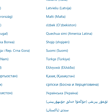
)
Latviešu (Latvija)
rország)
Malti (Malta)
)
o'zbek (O'zbekiston)
ugal)
Quechua simi (America Latina)
ika Borwa)
Shqip (shqipëri)
ija i Rep. Crna Gora)
Suomi (Suomi)
t Nam)
Türkçe (Türkiye)
)
Ελληνικά (Ελλάδα)
ргызстан)
Қазақ (Қазақстан)
я)
српски (Босна и Херцеговина)
кистон)
Українська (Україна)
ئۇيغۇر يېزىقى (جۇڭخۇا خەلق جۇمھۇرىيىتى)
سنڌي (پاکستان)