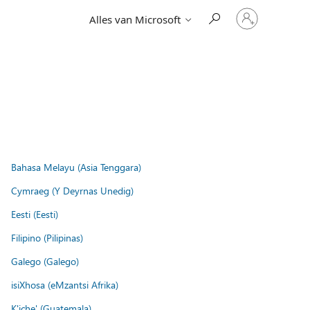
Meld
Alles van Microsoft
je
aan
bij
je
account
Bahasa Melayu (Asia Tenggara)
Cymraeg (Y Deyrnas Unedig)
Eesti (Eesti)
Filipino (Pilipinas)
Galego (Galego)
isiXhosa (eMzantsi Afrika)
K'iche' (Guatemala)