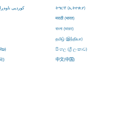
کوردیی ناوە)
ትግርኛ (ኢትዮጵያ)
मराठी (भारत)
বাংলা (ভারত)
தமிழ் (இந்தியா)
്യ)
සිංහල (ශ්‍රී ලංකාව)
中文(中国)
국)