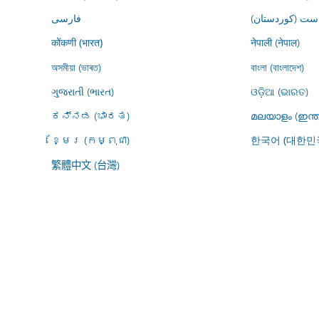
ڕاست (کوردستان
فارسى
नेपाली (नेपाल)
कोंकणी (भारत)
অসমীয়া (ভাৰত)
বাংলা (বাংলাদেশ)
ગુજરાતી (ભારત)
ଓଡ଼ିଆ (ଭାରତ)
ಕನ್ನಡ (ಭಾರತ)
മലയാളം (ഇന്ത
ខ្មែរ (កម្ពុជា)
한국어 (대한민
繁體中文 (台灣)