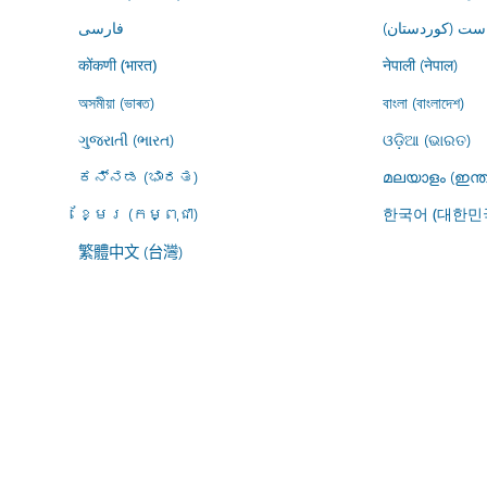
ڕاست (کوردستان
فارسى
नेपाली (नेपाल)
कोंकणी (भारत)
অসমীয়া (ভাৰত)
বাংলা (বাংলাদেশ)
ગુજરાતી (ભારત)
ଓଡ଼ିଆ (ଭାରତ)
ಕನ್ನಡ (ಭಾರತ)
മലയാളം (ഇന്ത
ខ្មែរ (កម្ពុជា)
한국어 (대한민
繁體中文 (台灣)