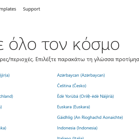
mplates
Support
σε όλο τον κόσμο
ώρες/περιοχές. Επιλέξτε παρακάτω τη γλώσσα προτίμησ
jịrịa)
Azərbaycan (Azərbaycan)
Čeština (Česko)
chland)
Èdè Yorùbá (Orilẹ̀-èdè Nàìjíríà)
)
Euskara (Euskara)
Gàidhlig (An Rìoghachd Aonaichte)
ska)
Indonesia (Indonesia)
Italiano (Italia)