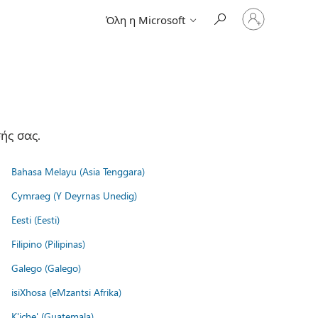
Είσοδος
Όλη η Microsoft
στον
λογαριασμό
σας
ής σας.
Bahasa Melayu (Asia Tenggara)
Cymraeg (Y Deyrnas Unedig)
Eesti (Eesti)
Filipino (Pilipinas)
Galego (Galego)
isiXhosa (eMzantsi Afrika)
K'iche' (Guatemala)