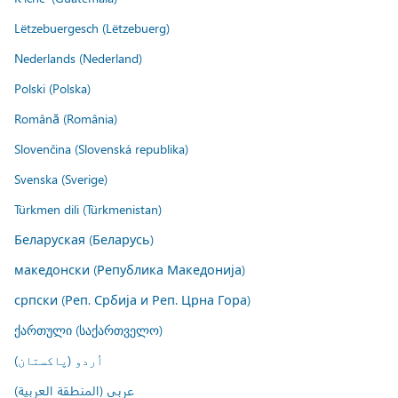
Lëtzebuergesch (Lëtzebuerg)
Nederlands (Nederland)
Polski (Polska)
Română (România)
Slovenčina (Slovenská republika)
Svenska (Sverige)
Türkmen dili (Türkmenistan)
Беларуская (Беларусь)
македонски (Република Македонија)
српски (Реп. Србија и Реп. Црна Гора)
ქართული (საქართველო)
اُردو (پاکستان)
عربي (المنطقة العربية)