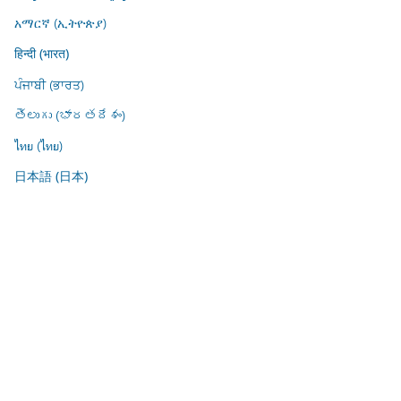
አማርኛ (ኢትዮጵያ)
हिन्दी (भारत)
ਪੰਜਾਬੀ (ਭਾਰਤ)
తెలుగు (భారతదేశం)
ไทย (ไทย)
日本語 (日本)