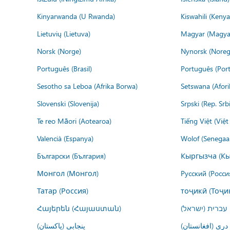
Kinyarwanda (U Rwanda)
Kiswahili (Kenya
Lietuvių (Lietuva)
Magyar (Magya
Norsk (Norge)
Nynorsk (Noreg
Português (Brasil)
Português (Port
Sesotho sa Leboa (Afrika Borwa)
Setswana (Afor
Slovenski (Slovenija)
Srpski (Rep. Srb
Te reo Māori (Aotearoa)
Tiếng Việt (Việ
Valencià (Espanya)
Wolof (Senegaal
Български (България)
Кыргызча (Кы
Монгол (Монгол)
Русский (Росси
Татар (Россия)
тоҷикӣ (Тоҷи
Հայերեն (Հայաստան)
עברית (ישראל)
درى (افغانستان)
پنجابی (پاکستان)