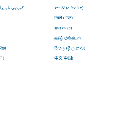
کوردیی ناوە)
ትግርኛ (ኢትዮጵያ)
मराठी (भारत)
বাংলা (ভারত)
தமிழ் (இந்தியா)
്യ)
සිංහල (ශ්‍රී ලංකාව)
中文(中国)
국)