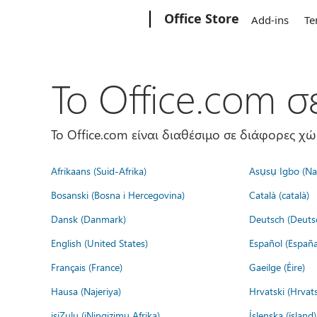
Microsoft
Office Store
Add-ins
Te
Το Office.com 
Το Office.com είναι διαθέσιμο σε διάφορες χ
Afrikaans (Suid-Afrika)
Asụsụ Igbo (Naị
Bosanski (Bosna i Hercegovina)
Català (català)
Dansk (Danmark)
Deutsch (Deuts
English (United States)
Español (España
Français (France)
Gaeilge (Éire)
Hausa (Najeriya)
Hrvatski (Hrvat
isiZulu (iNingizimu Afrika)
Íslenska (ísland)