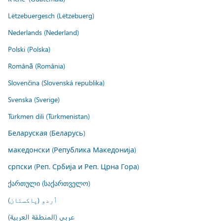
Lëtzebuergesch (Lëtzebuerg)
Nederlands (Nederland)
Polski (Polska)
Română (România)
Slovenčina (Slovenská republika)
Svenska (Sverige)
Türkmen dili (Türkmenistan)
Беларуская (Беларусь)
македонски (Република Македонија)
српски (Реп. Србија и Реп. Црна Гора)
ქართული (საქართველო)
اُردو (پاکستان)
عربي (المنطقة العربية)