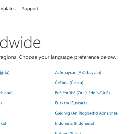
mplates
Support
ldwide
es/regions. Choose your language preference below.
jịrịa)
Azərbaycan (Azərbaycan)
Čeština (Česko)
chland)
Èdè Yorùbá (Orilẹ̀-èdè Nàìjíríà)
)
Euskara (Euskara)
Gàidhlig (An Rìoghachd Aonaichte)
ska)
Indonesia (Indonesia)
Italiano (Italia)