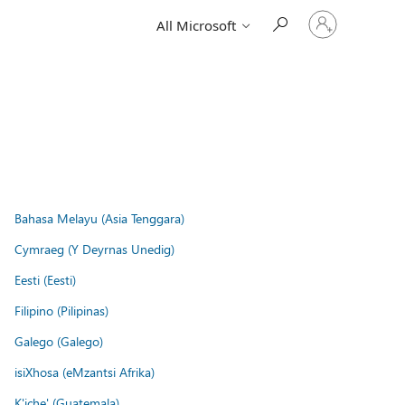
Sign
All Microsoft
in
to
your
account
Bahasa Melayu (Asia Tenggara)
Cymraeg (Y Deyrnas Unedig)
Eesti (Eesti)
Filipino (Pilipinas)
Galego (Galego)
isiXhosa (eMzantsi Afrika)
K'iche' (Guatemala)