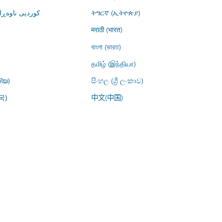
کوردیی ناوە)
ትግርኛ (ኢትዮጵያ)
मराठी (भारत)
বাংলা (ভারত)
தமிழ் (இந்தியா)
്യ)
සිංහල (ශ්‍රී ලංකාව)
中文(中国)
국)