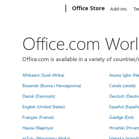
Microsoft
Office Store
Add-ins
Te
Office.com Wor
Office.com is available in a variety of countri
Afrikaans (Suid-Afrika)
Asụsụ Igbo (Naị
Bosanski (Bosna i Hercegovina)
Català (català)
Dansk (Danmark)
Deutsch (Deuts
English (United States)
Español (España
Français (France)
Gaeilge (Éire)
Hausa (Najeriya)
Hrvatski (Hrvat
isiZulu (iNingizimu Afrika)
Íslenska (ísland)