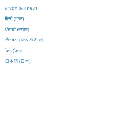
አማርኛ (ኢትዮጵያ)
हिन्दी (भारत)
ਪੰਜਾਬੀ (ਭਾਰਤ)
తెలుగు (భారతదేశం)
ไทย (ไทย)
日本語 (日本)