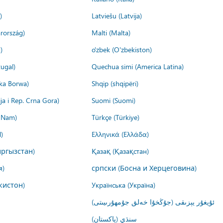
)
Latviešu (Latvija)
rország)
Malti (Malta)
)
o'zbek (O'zbekiston)
ugal)
Quechua simi (America Latina)
ika Borwa)
Shqip (shqipëri)
ija i Rep. Crna Gora)
Suomi (Suomi)
t Nam)
Türkçe (Türkiye)
)
Ελληνικά (Ελλάδα)
ргызстан)
Қазақ (Қазақстан)
я)
српски (Босна и Херцеговина)
кистон)
Українська (Україна)
ئۇيغۇر يېزىقى (جۇڭخۇا خەلق جۇمھۇرىيىتى)
سنڌي (پاکستان)