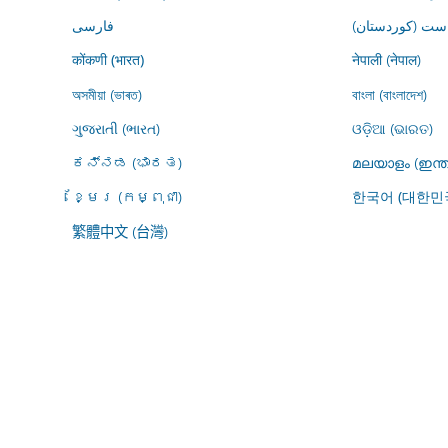
ڕاست (کوردستان
فارسى
नेपाली (नेपाल)
कोंकणी (भारत)
অসমীয়া (ভাৰত)
বাংলা (বাংলাদেশ)
ગુજરાતી (ભારત)
ଓଡ଼ିଆ (ଭାରତ)
ಕನ್ನಡ (ಭಾರತ)
മലയാളം (ഇന്ത
ខ្មែរ (កម្ពុជា)
한국어 (대한민
繁體中文 (台灣)