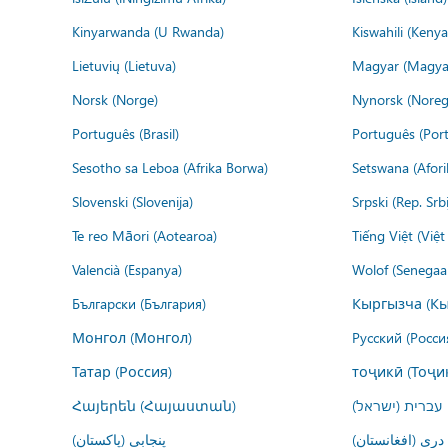
Kinyarwanda (U Rwanda)
Kiswahili (Kenya
Lietuvių (Lietuva)
Magyar (Magya
Norsk (Norge)
Nynorsk (Noreg
Português (Brasil)
Português (Port
Sesotho sa Leboa (Afrika Borwa)
Setswana (Afor
Slovenski (Slovenija)
Srpski (Rep. Srb
Te reo Māori (Aotearoa)
Tiếng Việt (Việ
Valencià (Espanya)
Wolof (Senegaal
Български (България)
Кыргызча (Кы
Монгол (Монгол)
Русский (Росси
Татар (Россия)
тоҷикӣ (Тоҷи
Հայերեն (Հայաստան)
עברית (ישראל)
درى (افغانستان)
پنجابی (پاکستان)