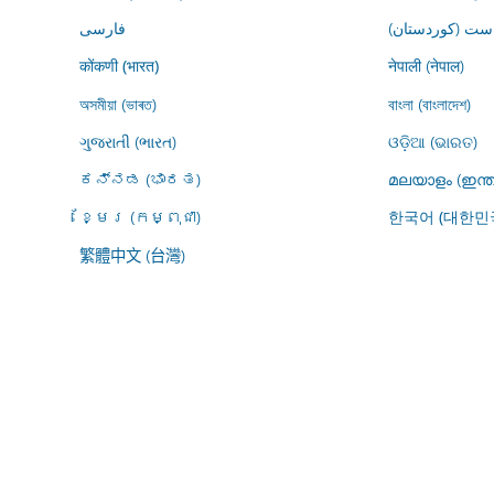
ڕاست (کوردستان
فارسى
नेपाली (नेपाल)
कोंकणी (भारत)
অসমীয়া (ভাৰত)
বাংলা (বাংলাদেশ)
ગુજરાતી (ભારત)
ଓଡ଼ିଆ (ଭାରତ)
ಕನ್ನಡ (ಭಾರತ)
മലയാളം (ഇന്ത
ខ្មែរ (កម្ពុជា)
한국어 (대한민
繁體中文 (台灣)