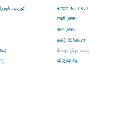
کوردیی ناوە)
ትግርኛ (ኢትዮጵያ)
मराठी (भारत)
বাংলা (ভারত)
தமிழ் (இந்தியா)
്യ)
සිංහල (ශ්‍රී ලංකාව)
中文(中国)
국)