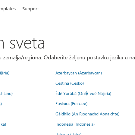
mplates
Support
m sveta
 zemalja/regiona. Odaberite željenu postavku jezika u na
jịrịa)
Azərbaycan (Azərbaycan)
Čeština (Česko)
chland)
Èdè Yorùbá (Orilẹ̀-èdè Nàìjíríà)
)
Euskara (Euskara)
Gàidhlig (An Rìoghachd Aonaichte)
ska)
Indonesia (Indonesia)
Italiano (Italia)