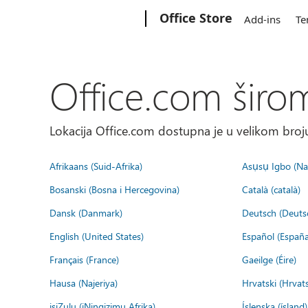
Microsoft
Office Store
Add-ins
Te
Office.com širo
Lokacija Office.com dostupna je u velikom broju
Afrikaans (Suid-Afrika)
Asụsụ Igbo (Naị
Bosanski (Bosna i Hercegovina)
Català (català)
Dansk (Danmark)
Deutsch (Deuts
English (United States)
Español (España
Français (France)
Gaeilge (Éire)
Hausa (Najeriya)
Hrvatski (Hrvat
isiZulu (iNingizimu Afrika)
Íslenska (ísland)