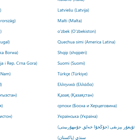
)
Latviešu (Latvija)
rország)
Malti (Malta)
)
o'zbek (O'zbekiston)
ugal)
Quechua simi (America Latina)
ika Borwa)
Shqip (shqipëri)
ija i Rep. Crna Gora)
Suomi (Suomi)
t Nam)
Türkçe (Türkiye)
)
Ελληνικά (Ελλάδα)
гызстан)
Қазақ (Қазақстан)
я)
српски (Босна и Херцеговина)
истон)
Українська (Україна)
ئۇيغۇر يېزىقى (جۇڭخۇا خەلق جۇمھۇرىيىتى)
سنڌي (پاکستان)