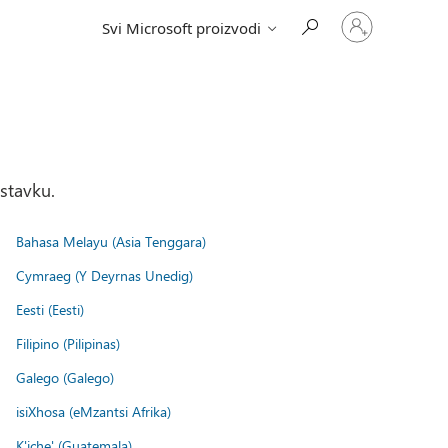
Prijavite
Svi Microsoft proizvodi
se
na
nalog
stavku.
Bahasa Melayu (Asia Tenggara)
Cymraeg (Y Deyrnas Unedig)
Eesti (Eesti)
Filipino (Pilipinas)
Galego (Galego)
isiXhosa (eMzantsi Afrika)
K'iche' (Guatemala)