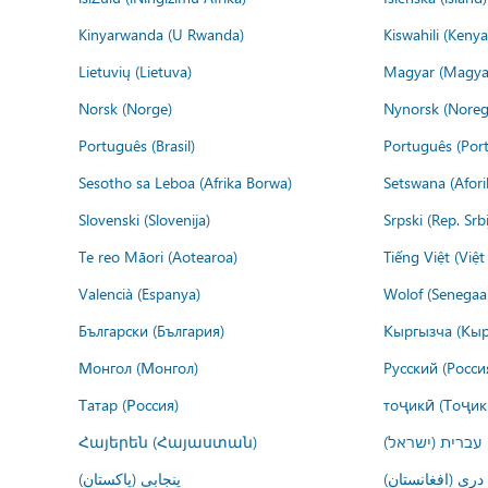
Kinyarwanda (U Rwanda)
Kiswahili (Kenya
Lietuvių (Lietuva)
Magyar (Magya
Norsk (Norge)
Nynorsk (Noreg
Português (Brasil)
Português (Port
Sesotho sa Leboa (Afrika Borwa)
Setswana (Afor
Slovenski (Slovenija)
Srpski (Rep. Srb
Te reo Māori (Aotearoa)
Tiếng Việt (Việ
Valencià (Espanya)
Wolof (Senegaal
Български (България)
Кыргызча (Кыр
Монгол (Монгол)
Русский (Росси
Татар (Россия)
тоҷикӣ (Тоҷик
Հայերեն (Հայաստան)
עברית (ישראל)
درى (افغانستان)
پنجابی (پاکستان)