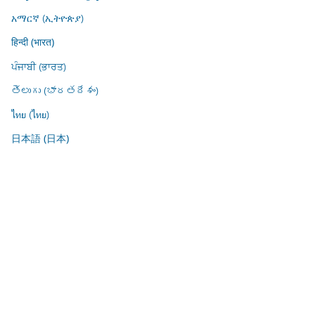
አማርኛ (ኢትዮጵያ)
हिन्दी (भारत)
ਪੰਜਾਬੀ (ਭਾਰਤ)
తెలుగు (భారతదేశం)
ไทย (ไทย)
日本語 (日本)