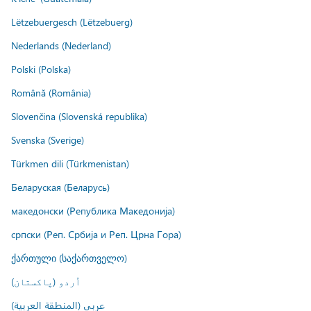
Lëtzebuergesch (Lëtzebuerg)
Nederlands (Nederland)
Polski (Polska)
Română (România)
Slovenčina (Slovenská republika)
Svenska (Sverige)
Türkmen dili (Türkmenistan)
Беларуская (Беларусь)
македонски (Република Македонија)
српски (Реп. Србија и Реп. Црна Гора)
ქართული (საქართველო)
اُردو (پاکستان)
عربي (المنطقة العربية)