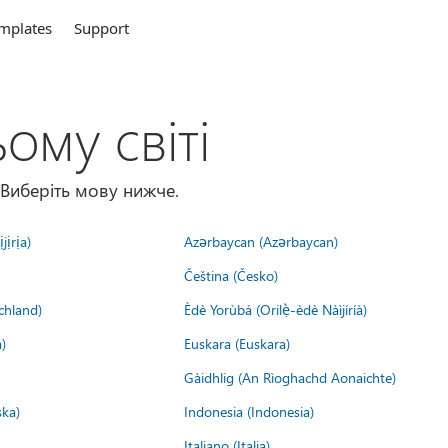
mplates
Support
ому світі
 Виберіть мову нижче.
jịrịa)
Azərbaycan (Azərbaycan)
Čeština (Česko)
chland)
Èdè Yorùbá (Orilẹ̀-èdè Nàìjíríà)
)
Euskara (Euskara)
Gàidhlig (An Rìoghachd Aonaichte)
ska)
Indonesia (Indonesia)
Italiano (Italia)