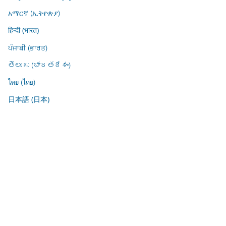
አማርኛ (ኢትዮጵያ)
हिन्दी (भारत)
ਪੰਜਾਬੀ (ਭਾਰਤ)
తెలుగు (భారతదేశం)
ไทย (ไทย)
日本語 (日本)