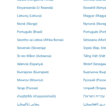
Kinyarwanda (U Rwanda)
Kiswahili (Kenya
Lietuvių (Lietuva)
Magyar (Magya
Norsk (Norge)
Nynorsk (Noreg
Português (Brasil)
Português (Port
Sesotho sa Leboa (Afrika Borwa)
Setswana (Afor
Slovenski (Slovenija)
Srpski (Rep. Srb
Te reo Māori (Aotearoa)
Tiếng Việt (Việ
Valencià (Espanya)
Wolof (Senegaal
Български (България)
Кыргызча (Кыр
Монгол (Монгол)
Русский (Росси
Татар (Россия)
тоҷикӣ (Тоҷик
Հայերեն (Հայաստան)
עברית (ישראל)
درى (افغانستان)
پنجابی (پاکستان)