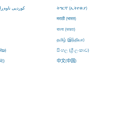
کوردیی ناوە)
ትግርኛ (ኢትዮጵያ)
मराठी (भारत)
বাংলা (ভারত)
தமிழ் (இந்தியா)
്യ)
සිංහල (ශ්‍රී ලංකාව)
中文(中国)
국)