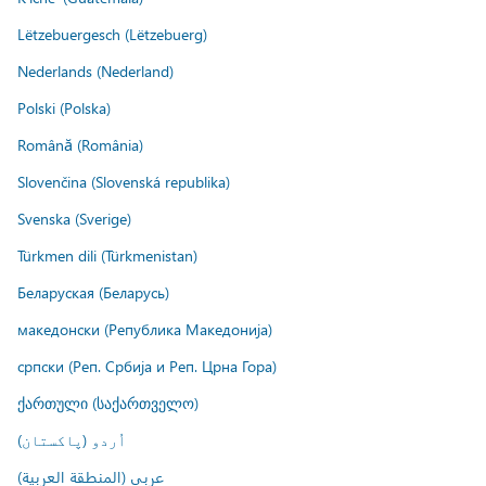
Lëtzebuergesch (Lëtzebuerg)
Nederlands (Nederland)
Polski (Polska)
Română (România)
Slovenčina (Slovenská republika)
Svenska (Sverige)
Türkmen dili (Türkmenistan)
Беларуская (Беларусь)
македонски (Република Македонија)
српски (Реп. Србија и Реп. Црна Гора)
ქართული (საქართველო)
اُردو (پاکستان)
عربي (المنطقة العربية)