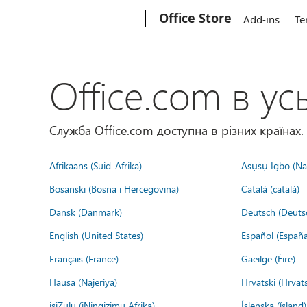
Microsoft
Office Store
Add-ins
Te
Office.com в усь
Служба Office.com доступна в різних країнах.
Afrikaans (Suid-Afrika)
Asụsụ Igbo (Naị
Bosanski (Bosna i Hercegovina)
Català (català)
Dansk (Danmark)
Deutsch (Deuts
English (United States)
Español (España
Français (France)
Gaeilge (Éire)
Hausa (Najeriya)
Hrvatski (Hrvat
isiZulu (iNingizimu Afrika)
Íslenska (ísland)