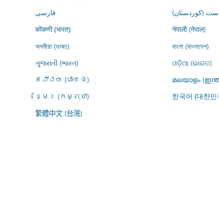
ڕاست (کوردستان
فارسى
नेपाली (नेपाल)
कोंकणी (भारत)
অসমীয়া (ভাৰত)
বাংলা (বাংলাদেশ)
ગુજરાતી (ભારત)
ଓଡ଼ିଆ (ଭାରତ)
ಕನ್ನಡ (ಭಾರತ)
മലയാളം (ഇന്ത
ខ្មែរ (កម្ពុជា)
한국어 (대한민
繁體中文 (台灣)