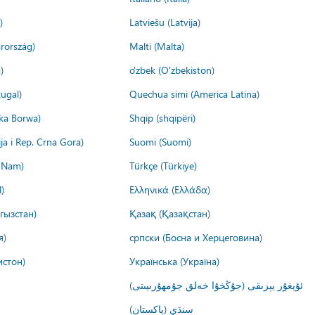
)
Latviešu (Latvija)
rország)
Malti (Malta)
)
o'zbek (O'zbekiston)
ugal)
Quechua simi (America Latina)
ika Borwa)
Shqip (shqipëri)
ija i Rep. Crna Gora)
Suomi (Suomi)
t Nam)
Türkçe (Türkiye)
)
Ελληνικά (Ελλάδα)
гызстан)
Қазақ (Қазақстан)
я)
српски (Босна и Херцеговина)
истон)
Українська (Україна)
ئۇيغۇر يېزىقى (جۇڭخۇا خەلق جۇمھۇرىيىتى)
سنڌي (پاکستان)