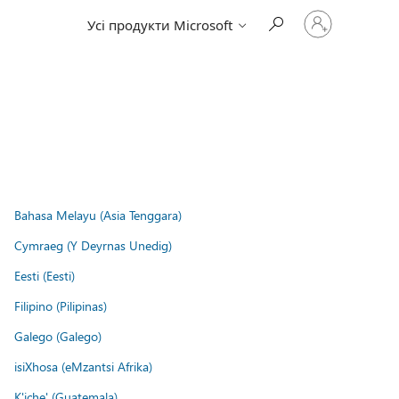
Увійдіть
Усі продукти Microsoft
у
свій
обліковий
запис
Bahasa Melayu (Asia Tenggara)
Cymraeg (Y Deyrnas Unedig)
Eesti (Eesti)
Filipino (Pilipinas)
Galego (Galego)
isiXhosa (eMzantsi Afrika)
K'iche' (Guatemala)