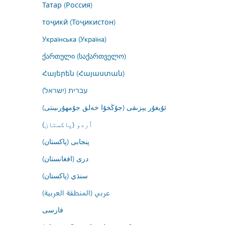
Татар (Россия)
тоҷикӣ (Тоҷикистон)
Українська (Україна)
ქართული (საქართველო)
Հայերեն (Հայաստան)
עברית (ישראל)
ئۇيغۇر يېزىقى (جۇڭخۇا خەلق جۇمھۇرىيىتى)
اُردو (پاکستان)
پنجابی (پاکستان)
درى (افغانستان)
سنڌي (پاکستان)
عربي (المنطقة العربية)
فارسى