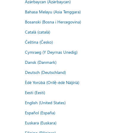
Azərbaycan (Azərbaycan)
Bahasa Melayu (Asia Tenggara)
Bosanski (Bosna i Hercegovina)
Català (català)
Čeština (Česko)
Cymraeg (Y Deyrnas Unedig)
Dansk (Danmark)
Deutsch (Deutschland)
Èdè Yorùbá (Orilẹ̀-èdè Nàìjíríà)
Eesti (Eesti)
English (United States)
Español (España)
Euskara (Euskara)
Filipino (Pilipinas)