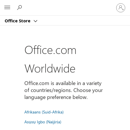
Sign
Microsoft
in
to
Office Store
your
account
Office.com
Worldwide
Office.com is available in a variety
of countries/regions. Choose your
language preference below.
Afrikaans (Suid-Afrika)
Asụsụ Igbo (Naịjịrịa)