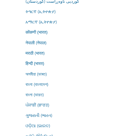
کوردیی ناوەڕاست (کوردستان)
ትግርኛ (ኢትዮጵያ)
አማርኛ (ኢትዮጵያ)
कोंकणी (भारत)
नेपाली (नेपाल)
मराठी (भारत)
हिन्दी (भारत)
অসমীয়া (ভাৰত)
বাংলা (বাংলাদেশ)
বাংলা (ভারত)
ਪੰਜਾਬੀ (ਭਾਰਤ)
ગુજરાતી (ભારત)
ଓଡ଼ିଆ (ଭାରତ)
தமிழ் (இந்தியா)