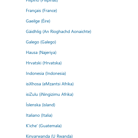
Français (France)
Gaeilge (Éire)
Gàidhlig (An Rìoghachd Aonaichte)
Galego (Galego)
Hausa (Najeriya)
Hrvatski (Hrvatska)
Indonesia (Indonesia)
isiXhosa (eMzantsi Afrika)
isiZulu (iNingizimu Afrika)
Íslenska (ísland)
Italiano (Italia)
K'iche' (Guatemala)
Kinyarwanda (U Rwanda)