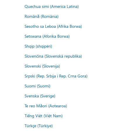
Quechua simi (America Latina)
Română (România)
Sesotho sa Leboa (Afrika Borwa)
Setswana (Aforika Borwa)
Shqip (shqipëri)
Slovenčina (Slovenská republika)
Slovenski (Slovenija)
Srpski (Rep. Srbija i Rep. Crna Gora)
Suomi (Suomi)
Svenska (Sverige)
Te reo Māori (Aotearoa)
Tiếng Việt (Việt Nam)
Türkçe (Türkiye)