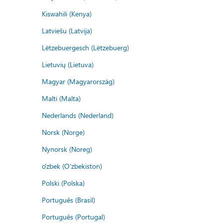
Kiswahili (Kenya)
Latviešu (Latvija)
Lëtzebuergesch (Lëtzebuerg)
Lietuvių (Lietuva)
Magyar (Magyarország)
Malti (Malta)
Nederlands (Nederland)
Norsk (Norge)
Nynorsk (Noreg)
o'zbek (O'zbekiston)
Polski (Polska)
Português (Brasil)
Português (Portugal)