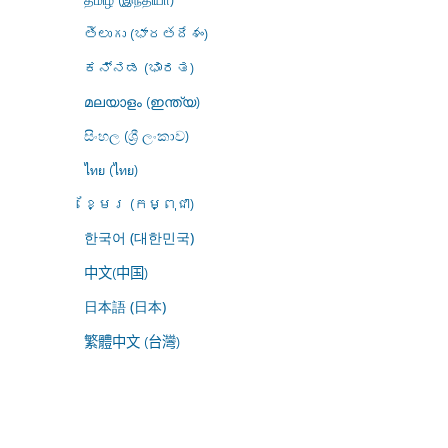
తెలుగు (భారతదేశం)
ಕನ್ನಡ (ಭಾರತ)
മലയാളം (ഇന്ത്യ)
සිංහල (ශ්‍රී ලංකාව)
ไทย (ไทย)
ខ្មែរ (កម្ពុជា)
한국어 (대한민국)
中文(中国)
日本語 (日本)
繁體中文 (台灣)