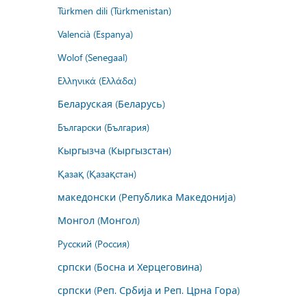
Türkmen dili (Türkmenistan)
Valencià (Espanya)
Wolof (Senegaal)
Ελληνικά (Ελλάδα)
Беларуская (Беларусь)
Български (България)
Кыргызча (Кыргызстан)
Қазақ (Қазақстан)
македонски (Република Македонија)
Монгол (Монгол)
Русский (Россия)
српски (Босна и Херцеговина)
српски (Реп. Србија и Реп. Црна Гора)