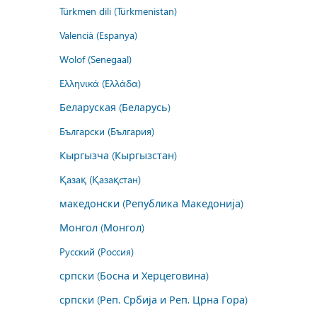
Türkmen dili (Türkmenistan)
Valencià (Espanya)
Wolof (Senegaal)
Ελληνικά (Ελλάδα)
Беларуская (Беларусь)
Български (България)
Кыргызча (Кыргызстан)
Қазақ (Қазақстан)
македонски (Република Македонија)
Монгол (Монгол)
Русский (Россия)
српски (Босна и Херцеговина)
српски (Реп. Србија и Реп. Црна Гора)