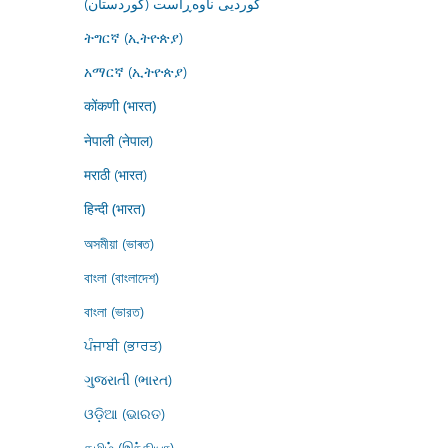
کوردیی ناوەڕاست (کوردستان)
ትግርኛ (ኢትዮጵያ)
አማርኛ (ኢትዮጵያ)
कोंकणी (भारत)
नेपाली (नेपाल)
मराठी (भारत)
हिन्दी (भारत)
অসমীয়া (ভাৰত)
বাংলা (বাংলাদেশ)
বাংলা (ভারত)
ਪੰਜਾਬੀ (ਭਾਰਤ)
ગુજરાતી (ભારત)
ଓଡ଼ିଆ (ଭାରତ)
தமிழ் (இந்தியா)