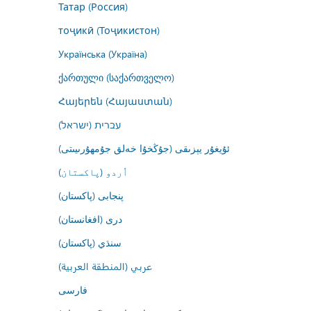
Татар (Россия)
тоҷикӣ (Тоҷикистон)
Українська (Україна)
ქართული (საქართველო)
Հայերեն (Հայաստան)
עברית (ישראל)
ئۇيغۇر يېزىقى (جۇڭخۇا خەلق جۇمھۇرىيىتى)
اُردو (پاکستان)
پنجابی (پاکستان)
درى (افغانستان)
سنڌي (پاکستان)
عربي (المنطقة العربية)
فارسى