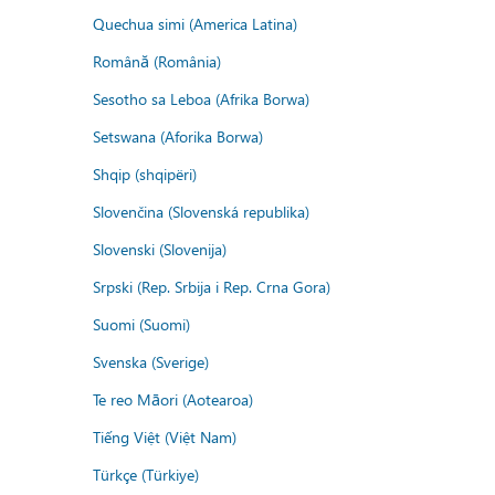
Quechua simi (America Latina)
Română (România)
Sesotho sa Leboa (Afrika Borwa)
Setswana (Aforika Borwa)
Shqip (shqipëri)
Slovenčina (Slovenská republika)
Slovenski (Slovenija)
Srpski (Rep. Srbija i Rep. Crna Gora)
Suomi (Suomi)
Svenska (Sverige)
Te reo Māori (Aotearoa)
Tiếng Việt (Việt Nam)
Türkçe (Türkiye)