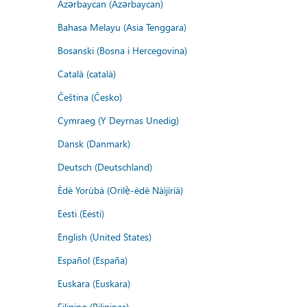
Azərbaycan (Azərbaycan)
Bahasa Melayu (Asia Tenggara)
Bosanski (Bosna i Hercegovina)
Català (català)
Čeština (Česko)
Cymraeg (Y Deyrnas Unedig)
Dansk (Danmark)
Deutsch (Deutschland)
Èdè Yorùbá (Orilẹ̀-èdè Nàìjíríà)
Eesti (Eesti)
English (United States)
Español (España)
Euskara (Euskara)
Filipino (Pilipinas)