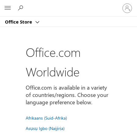
Sign
Microsoft
in
to
Office Store
your
account
Office.com
Worldwide
Office.com is available in a variety
of countries/regions. Choose your
language preference below.
Afrikaans (Suid-Afrika)
Asụsụ Igbo (Naịjịrịa)