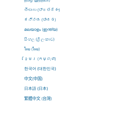
తెలుగు (భారతదేశం)
ಕನ್ನಡ (ಭಾರತ)
മലയാളം (ഇന്ത്യ)
සිංහල (ශ්‍රී ලංකාව)
ไทย (ไทย)
ខ្មែរ (កម្ពុជា)
한국어 (대한민국)
中文(中国)
日本語 (日本)
繁體中文 (台灣)