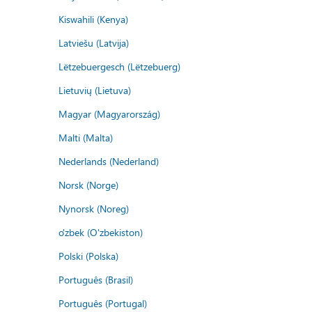
Kiswahili (Kenya)
Latviešu (Latvija)
Lëtzebuergesch (Lëtzebuerg)
Lietuvių (Lietuva)
Magyar (Magyarország)
Malti (Malta)
Nederlands (Nederland)
Norsk (Norge)
Nynorsk (Noreg)
o'zbek (O'zbekiston)
Polski (Polska)
Português (Brasil)
Português (Portugal)