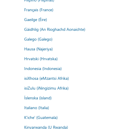
Français (France)
Gaeilge (Éire)
Gàidhlig (An Rìoghachd Aonaichte)
Galego (Galego)
Hausa (Najeriya)
Hrvatski (Hrvatska)
Indonesia (Indonesia)
isiXhosa (eMzantsi Afrika)
isiZulu (iNingizimu Afrika)
Íslenska (ísland)
Italiano (Italia)
K'iche' (Guatemala)
Kinyarwanda (U Rwanda)