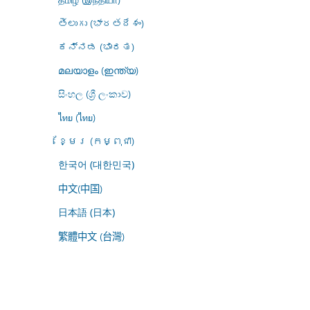
తెలుగు (భారతదేశం)
ಕನ್ನಡ (ಭಾರತ)
മലയാളം (ഇന്ത്യ)
සිංහල (ශ්‍රී ලංකාව)
ไทย (ไทย)
ខ្មែរ (កម្ពុជា)
한국어 (대한민국)
中文(中国)
日本語 (日本)
繁體中文 (台灣)