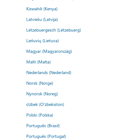
Kiswahili (Kenya)
Latviešu (Latvija)
Lëtzebuergesch (Lëtzebuerg)
Lietuvių (Lietuva)
Magyar (Magyarország)
Malti (Malta)
Nederlands (Nederland)
Norsk (Norge)
Nynorsk (Noreg)
o'zbek (O'zbekiston)
Polski (Polska)
Português (Brasil)
Português (Portugal)