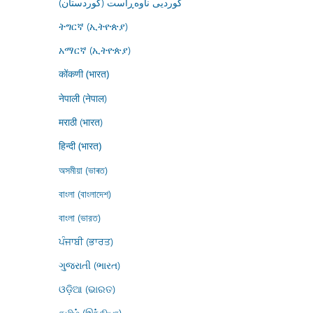
کوردیی ناوەڕاست (کوردستان)
ትግርኛ (ኢትዮጵያ)
አማርኛ (ኢትዮጵያ)
कोंकणी (भारत)
नेपाली (नेपाल)
मराठी (भारत)
हिन्दी (भारत)
অসমীয়া (ভাৰত)
বাংলা (বাংলাদেশ)
বাংলা (ভারত)
ਪੰਜਾਬੀ (ਭਾਰਤ)
ગુજરાતી (ભારત)
ଓଡ଼ିଆ (ଭାରତ)
தமிழ் (இந்தியா)