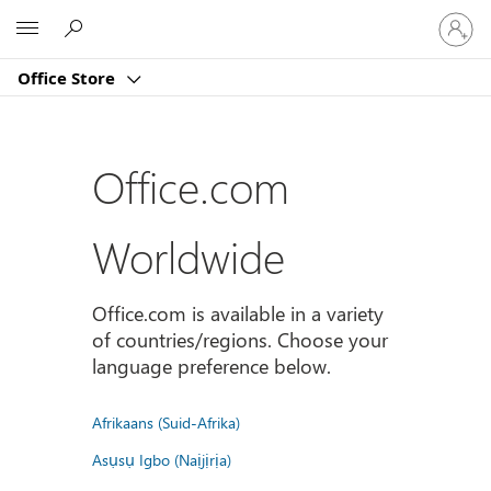
Sign
Microsoft
in
to
Office Store
your
account
Office.com
Worldwide
Office.com is available in a variety
of countries/regions. Choose your
language preference below.
Afrikaans (Suid-Afrika)
Asụsụ Igbo (Naịjịrịa)