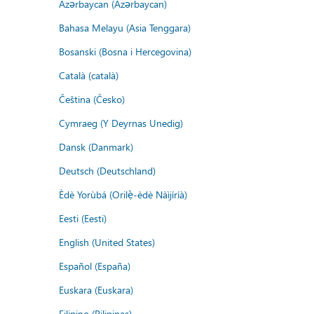
Azərbaycan (Azərbaycan)
Bahasa Melayu (Asia Tenggara)
Bosanski (Bosna i Hercegovina)
Català (català)
Čeština (Česko)
Cymraeg (Y Deyrnas Unedig)
Dansk (Danmark)
Deutsch (Deutschland)
Èdè Yorùbá (Orilẹ̀-èdè Nàìjíríà)
Eesti (Eesti)
English (United States)
Español (España)
Euskara (Euskara)
Filipino (Pilipinas)