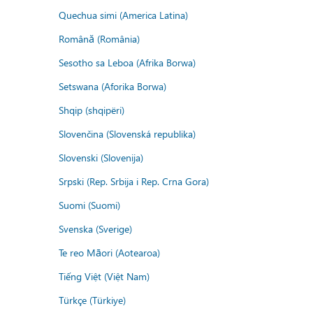
Quechua simi (America Latina)
Română (România)
Sesotho sa Leboa (Afrika Borwa)
Setswana (Aforika Borwa)
Shqip (shqipëri)
Slovenčina (Slovenská republika)
Slovenski (Slovenija)
Srpski (Rep. Srbija i Rep. Crna Gora)
Suomi (Suomi)
Svenska (Sverige)
Te reo Māori (Aotearoa)
Tiếng Việt (Việt Nam)
Türkçe (Türkiye)