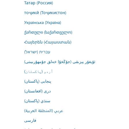
Татар (Россия)
тоҷикӣ (Тоҷикистон)
Українська (Україна)
ქართული (საქართველო)
Հայերեն (Հայաստան)
עברית (ישראל)
ئۇيغۇر يېزىقى (جۇڭخۇا خەلق جۇمھۇرىيىتى)
اُردو (پاکستان)
پنجابی (پاکستان)
درى (افغانستان)
سنڌي (پاکستان)
عربي (المنطقة العربية)
فارسى