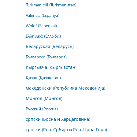
Türkmen dili (Türkmenistan)
Valencià (Espanya)
Wolof (Senegaal)
Ελληνικά (Ελλάδα)
Беларуская (Беларусь)
Български (България)
Кыргызча (Кыргызстан)
Қазақ (Қазақстан)
македонски (Република Македонија)
Монгол (Монгол)
Русский (Россия)
српски (Босна и Херцеговина)
српски (Реп. Србија и Реп. Црна Гора)