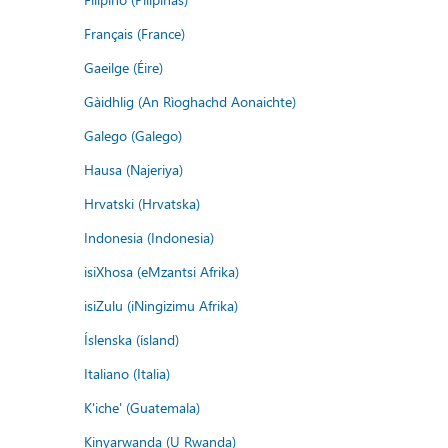
Français (France)
Gaeilge (Éire)
Gàidhlig (An Rìoghachd Aonaichte)
Galego (Galego)
Hausa (Najeriya)
Hrvatski (Hrvatska)
Indonesia (Indonesia)
isiXhosa (eMzantsi Afrika)
isiZulu (iNingizimu Afrika)
Íslenska (ísland)
Italiano (Italia)
K'iche' (Guatemala)
Kinyarwanda (U Rwanda)