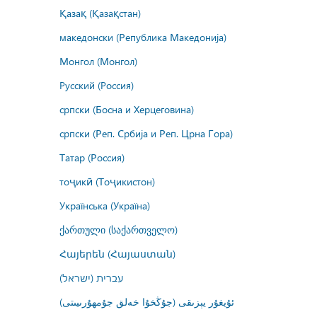
Қазақ (Қазақстан)
македонски (Република Македонија)
Монгол (Монгол)
Русский (Россия)
српски (Босна и Херцеговина)
српски (Реп. Србија и Реп. Црна Гора)
Татар (Россия)
тоҷикӣ (Тоҷикистон)
Українська (Україна)
ქართული (საქართველო)
Հայերեն (Հայաստան)
עברית (ישראל)
ئۇيغۇر يېزىقى (جۇڭخۇا خەلق جۇمھۇرىيىتى)