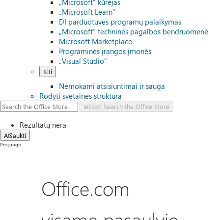
„Microsoft“ kūrėjas
„Microsoft Learn“
DI parduotuvės programų palaikymas
„Microsoft“ techninės pagalbos bendruomenė
Microsoft Marketplace
Programinės įrangos įmonės
„Visual Studio“
Kiti
Nemokami atsisiuntimai ir sauga
Rodyti svetainės struktūrą
Ieškoti
Search the Office Store
Rezultatų nėra
Atšaukti
Prisijungti
Office.com
visame pasaulyje