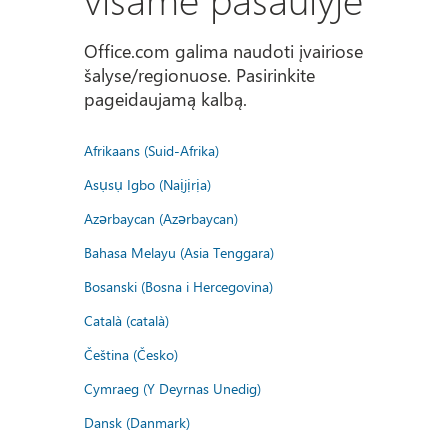
Office.com galima naudoti įvairiose
šalyse/regionuose. Pasirinkite
pageidaujamą kalbą.
Afrikaans (Suid-Afrika)
Asụsụ Igbo (Naịjịrịa)
Azərbaycan (Azərbaycan)
Bahasa Melayu (Asia Tenggara)
Bosanski (Bosna i Hercegovina)
Català (català)
Čeština (Česko)
Cymraeg (Y Deyrnas Unedig)
Dansk (Danmark)