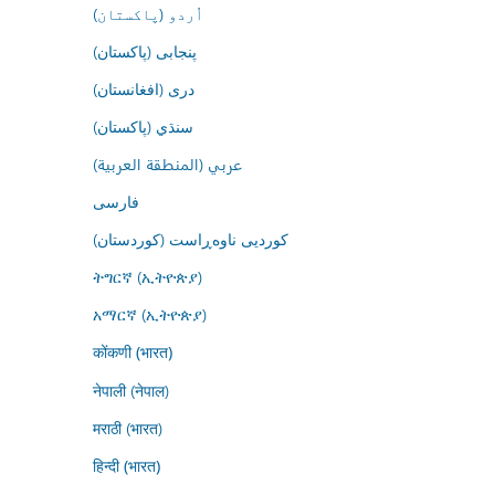
اُردو (پاکستان)
پنجابی (پاکستان)
درى (افغانستان)
سنڌي (پاکستان)
عربي (المنطقة العربية)
فارسى
کوردیی ناوەڕاست (کوردستان)
ትግርኛ (ኢትዮጵያ)
አማርኛ (ኢትዮጵያ)
कोंकणी (भारत)
नेपाली (नेपाल)
मराठी (भारत)
हिन्दी (भारत)