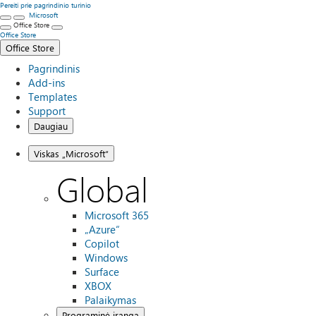
Pereiti prie pagrindinio turinio
Microsoft
Office Store
Office Store
Office Store
Pagrindinis
Add-ins
Templates
Support
Daugiau
Viskas „Microsoft“
Global
Microsoft 365
„Azure“
Copilot
Windows
Surface
XBOX
Palaikymas
Programinė įranga