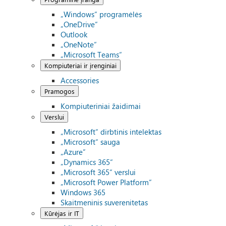
„Windows“ programėlės
„OneDrive“
Outlook
„OneNote“
„Microsoft Teams“
Kompiuteriai ir įrenginiai
Accessories
Pramogos
Kompiuteriniai žaidimai
Verslui
„Microsoft“ dirbtinis intelektas
„Microsoft“ sauga
„Azure”
„Dynamics 365“
„Microsoft 365“ verslui
„Microsoft Power Platform“
Windows 365
Skaitmeninis suverenitetas
Kūrėjas ir IT