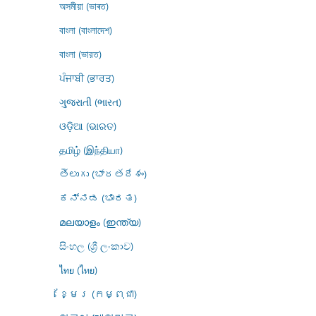
অসমীয়া (ভাৰত)
বাংলা (বাংলাদেশ)
বাংলা (ভারত)
ਪੰਜਾਬੀ (ਭਾਰਤ)
ગુજરાતી (ભારત)
ଓଡ଼ିଆ (ଭାରତ)
தமிழ் (இந்தியா)
తెలుగు (భారతదేశం)
ಕನ್ನಡ (ಭಾರತ)
മലയാളം (ഇന്ത്യ)
සිංහල (ශ්‍රී ලංකාව)
ไทย (ไทย)
ខ្មែរ (កម្ពុជា)