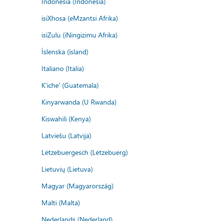
Indonesia (Indonesia)
isiXhosa (eMzantsi Afrika)
isiZulu (iNingizimu Afrika)
Íslenska (ísland)
Italiano (Italia)
K'iche' (Guatemala)
Kinyarwanda (U Rwanda)
Kiswahili (Kenya)
Latviešu (Latvija)
Lëtzebuergesch (Lëtzebuerg)
Lietuvių (Lietuva)
Magyar (Magyarország)
Malti (Malta)
Nederlands (Nederland)