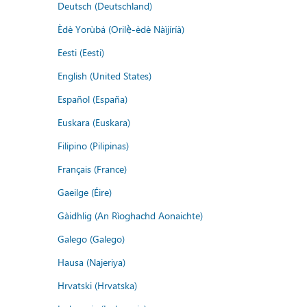
Deutsch (Deutschland)
Èdè Yorùbá (Orilẹ̀-èdè Nàìjíríà)
Eesti (Eesti)
English (United States)
Español (España)
Euskara (Euskara)
Filipino (Pilipinas)
Français (France)
Gaeilge (Éire)
Gàidhlig (An Rìoghachd Aonaichte)
Galego (Galego)
Hausa (Najeriya)
Hrvatski (Hrvatska)