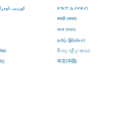
کوردیی ناوە)
ትግርኛ (ኢትዮጵያ)
मराठी (भारत)
বাংলা (ভারত)
தமிழ் (இந்தியா)
്യ)
සිංහල (ශ්‍රී ලංකාව)
中文(中国)
국)