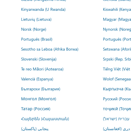
Kinyarwanda (U Rwanda)
Kiswahili (Kenya
Lietuvių (Lietuva)
Magyar (Magya
Norsk (Norge)
Nynorsk (Noreg
Português (Brasil)
Português (Port
Sesotho sa Leboa (Afrika Borwa)
Setswana (Afor
Slovenski (Slovenija)
Srpski (Rep. Srb
Te reo Māori (Aotearoa)
Tiếng Việt (Việ
Valencià (Espanya)
Wolof (Senegaal
Български (България)
Кыргызча (Кы
Монгол (Монгол)
Русский (Росси
Татар (Россия)
тоҷикӣ (Тоҷи
Հայերեն (Հայաստան)
עברית (ישראל)
درى (افغانستان)
پنجابی (پاکستان)