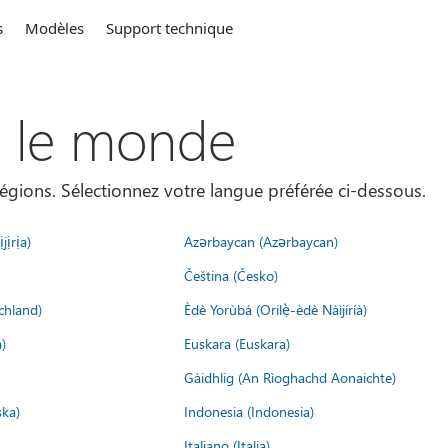
s
Modèles
Support technique
s le monde
égions. Sélectionnez votre langue préférée ci-dessous.
jịrịa)
Azərbaycan (Azərbaycan)
Čeština (Česko)
chland)
Èdè Yorùbá (Orilẹ̀-èdè Nàìjíríà)
)
Euskara (Euskara)
Gàidhlig (An Rìoghachd Aonaichte)
ska)
Indonesia (Indonesia)
Italiano (Italia)