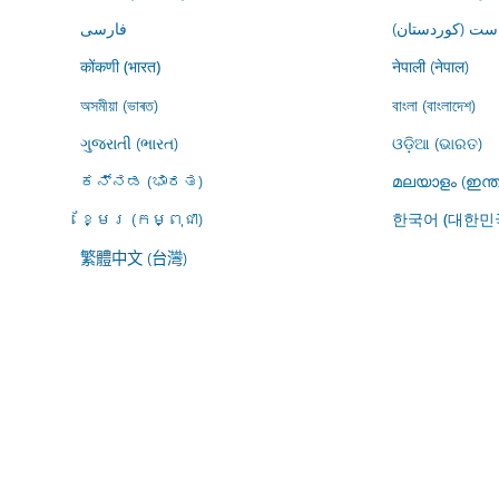
ڕاست (کوردستان
فارسى
नेपाली (नेपाल)
कोंकणी (भारत)
অসমীয়া (ভাৰত)
বাংলা (বাংলাদেশ)
ગુજરાતી (ભારત)
ଓଡ଼ିଆ (ଭାରତ)
ಕನ್ನಡ (ಭಾರತ)
മലയാളം (ഇന്ത
ខ្មែរ (កម្ពុជា)
한국어 (대한민
繁體中文 (台灣)