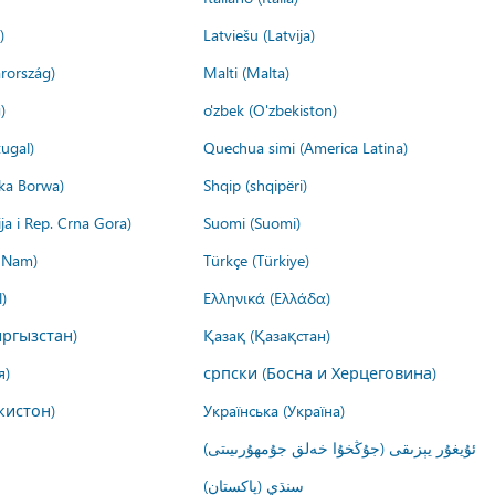
)
Latviešu (Latvija)
rország)
Malti (Malta)
)
o'zbek (O'zbekiston)
ugal)
Quechua simi (America Latina)
ika Borwa)
Shqip (shqipëri)
ija i Rep. Crna Gora)
Suomi (Suomi)
t Nam)
Türkçe (Türkiye)
)
Ελληνικά (Ελλάδα)
ргызстан)
Қазақ (Қазақстан)
я)
српски (Босна и Херцеговина)
кистон)
Українська (Україна)
ئۇيغۇر يېزىقى (جۇڭخۇا خەلق جۇمھۇرىيىتى)
سنڌي (پاکستان)