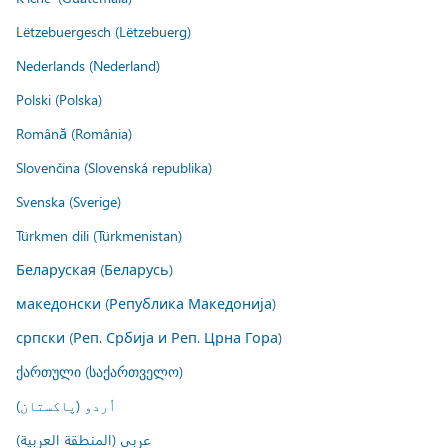
Lëtzebuergesch (Lëtzebuerg)
Nederlands (Nederland)
Polski (Polska)
Română (România)
Slovenčina (Slovenská republika)
Svenska (Sverige)
Türkmen dili (Türkmenistan)
Беларуская (Беларусь)
македонски (Република Македонија)
српски (Реп. Србија и Реп. Црна Гора)
ქართული (საქართველო)
اُردو (پاکستان)
عربي (المنطقة العربية)