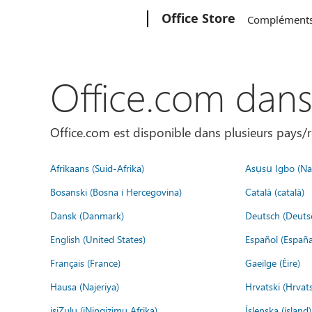
Microsoft
Office Store
Complément
Office.com dan
Office.com est disponible dans plusieurs pays/r
Afrikaans (Suid-Afrika)
Asụsụ Igbo (Naị
Bosanski (Bosna i Hercegovina)
Català (català)
Dansk (Danmark)
Deutsch (Deuts
English (United States)
Español (España
Français (France)
Gaeilge (Éire)
Hausa (Najeriya)
Hrvatski (Hrvat
isiZulu (iNingizimu Afrika)
Íslenska (ísland)