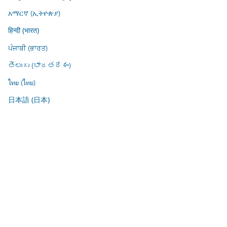
አማርኛ (ኢትዮጵያ)
हिन्दी (भारत)
ਪੰਜਾਬੀ (ਭਾਰਤ)
తెలుగు (భారతదేశం)
ไทย (ไทย)
日本語 (日本)