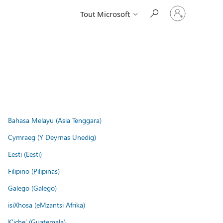
Connectez-
Tout Microsoft
vous
à
votre
compte
Bahasa Melayu (Asia Tenggara)
Cymraeg (Y Deyrnas Unedig)
Eesti (Eesti)
Filipino (Pilipinas)
Galego (Galego)
isiXhosa (eMzantsi Afrika)
K'iche' (Guatemala)