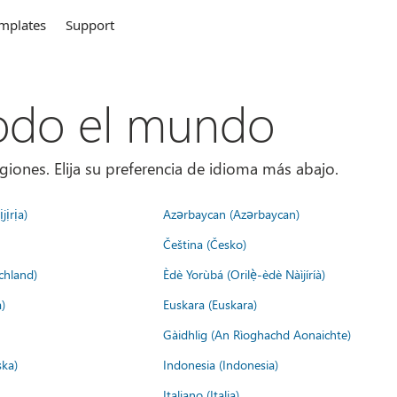
mplates
Support
todo el mundo
giones. Elija su preferencia de idioma más abajo.
jịrịa)
Azərbaycan (Azərbaycan)
Čeština (Česko)
chland)
Èdè Yorùbá (Orilẹ̀-èdè Nàìjíríà)
)
Euskara (Euskara)
Gàidhlig (An Rìoghachd Aonaichte)
ska)
Indonesia (Indonesia)
Italiano (Italia)