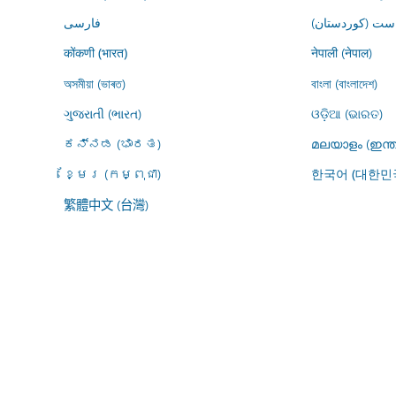
ڕاست (کوردستان
فارسى
नेपाली (नेपाल)
कोंकणी (भारत)
অসমীয়া (ভাৰত)
বাংলা (বাংলাদেশ)
ગુજરાતી (ભારત)
ଓଡ଼ିଆ (ଭାରତ)
ಕನ್ನಡ (ಭಾರತ)
മലയാളം (ഇന്ത
ខ្មែរ (កម្ពុជា)
한국어 (대한민
繁體中文 (台灣)