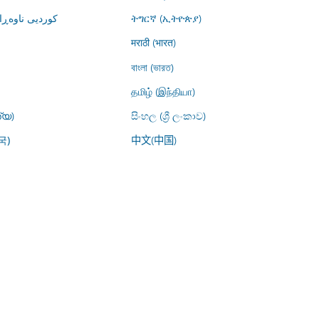
کوردیی ناوە)
ትግርኛ (ኢትዮጵያ)
मराठी (भारत)
বাংলা (ভারত)
தமிழ் (இந்தியா)
്യ)
සිංහල (ශ්‍රී ලංකාව)
中文(中国)
국)