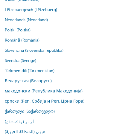
Lëtzebuergesch (Lëtzebuerg)
Nederlands (Nederland)
Polski (Polska)
Română (România)
Slovenčina (Slovenská republika)
Svenska (Sverige)
Türkmen dili (Türkmenistan)
Беларуская (Беларусь)
македонски (Република Македонија)
српски (Реп. Србија и Реп. Црна Гора)
ქართული (საქართველო)
اُردو (پاکستان)
عربي (المنطقة العربية)