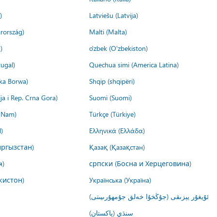
)
Latviešu (Latvija)
rország)
Malti (Malta)
)
o'zbek (O'zbekiston)
ugal)
Quechua simi (America Latina)
ika Borwa)
Shqip (shqipëri)
ija i Rep. Crna Gora)
Suomi (Suomi)
t Nam)
Türkçe (Türkiye)
)
Ελληνικά (Ελλάδα)
ргызстан)
Қазақ (Қазақстан)
я)
српски (Босна и Херцеговина)
кистон)
Українська (Україна)
ئۇيغۇر يېزىقى (جۇڭخۇا خەلق جۇمھۇرىيىتى)
سنڌي (پاکستان)