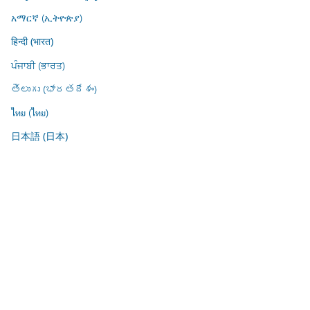
አማርኛ (ኢትዮጵያ)
हिन्दी (भारत)
ਪੰਜਾਬੀ (ਭਾਰਤ)
తెలుగు (భారతదేశం)
ไทย (ไทย)
日本語 (日本)