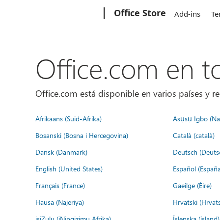
Microsoft
Office Store
Add-ins
Te
Office.com en 
Office.com está disponible en varios países y re
Afrikaans (Suid-Afrika)
Asụsụ Igbo (Naị
Bosanski (Bosna i Hercegovina)
Català (català)
Dansk (Danmark)
Deutsch (Deuts
English (United States)
Español (España
Français (France)
Gaeilge (Éire)
Hausa (Najeriya)
Hrvatski (Hrvat
isiZulu (iNingizimu Afrika)
Íslenska (ísland)