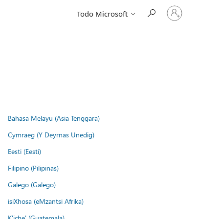
Iniciar
Todo Microsoft
sesión
en
tu
cuenta
Bahasa Melayu (Asia Tenggara)
Cymraeg (Y Deyrnas Unedig)
Eesti (Eesti)
Filipino (Pilipinas)
Galego (Galego)
isiXhosa (eMzantsi Afrika)
K'iche' (Guatemala)