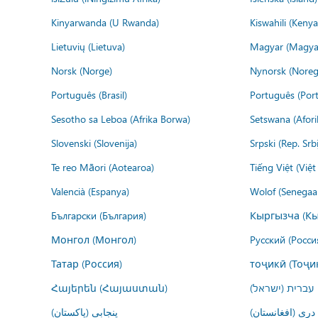
Kinyarwanda (U Rwanda)
Kiswahili (Kenya
Lietuvių (Lietuva)
Magyar (Magya
Norsk (Norge)
Nynorsk (Noreg
Português (Brasil)
Português (Port
Sesotho sa Leboa (Afrika Borwa)
Setswana (Afor
Slovenski (Slovenija)
Srpski (Rep. Srb
Te reo Māori (Aotearoa)
Tiếng Việt (Việ
Valencià (Espanya)
Wolof (Senegaal
Български (България)
Кыргызча (Кы
Монгол (Монгол)
Русский (Росси
Татар (Россия)
тоҷикӣ (Тоҷи
Հայերեն (Հայաստան)
עברית (ישראל)
درى (افغانستان)
پنجابی (پاکستان)