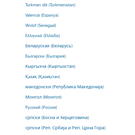
Türkmen dili (Türkmenistan)
Valencià (Espanya)
Wolof (Senegaal)
Ελληνικά (Ελλάδα)
Беларуская (Беларусь)
Български (България)
Кыргызча (Кыргызстан)
Қазақ (Қазақстан)
македонски (Република Македонија)
Монгол (Монгол)
Русский (Россия)
српски (Босна и Херцеговина)
српски (Реп. Србија и Реп. Црна Гора)