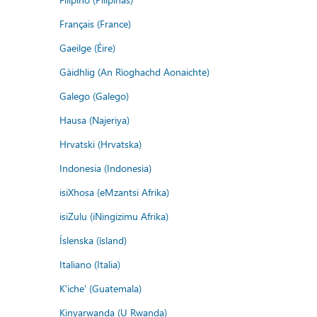
Français (France)
Gaeilge (Éire)
Gàidhlig (An Rìoghachd Aonaichte)
Galego (Galego)
Hausa (Najeriya)
Hrvatski (Hrvatska)
Indonesia (Indonesia)
isiXhosa (eMzantsi Afrika)
isiZulu (iNingizimu Afrika)
Íslenska (ísland)
Italiano (Italia)
K'iche' (Guatemala)
Kinyarwanda (U Rwanda)