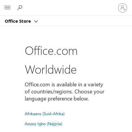
登
Microsoft
入
您
Office Store
的
帳
戶
Office.com
Worldwide
Office.com is available in a variety
of countries/regions. Choose your
language preference below.
Afrikaans (Suid-Afrika)
Asụsụ Igbo (Naịjịrịa)