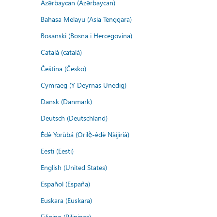
Azərbaycan (Azərbaycan)
Bahasa Melayu (Asia Tenggara)
Bosanski (Bosna i Hercegovina)
Català (català)
Čeština (Česko)
Cymraeg (Y Deyrnas Unedig)
Dansk (Danmark)
Deutsch (Deutschland)
Èdè Yorùbá (Orilẹ̀-èdè Nàìjíríà)
Eesti (Eesti)
English (United States)
Español (España)
Euskara (Euskara)
Filipino (Pilipinas)