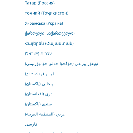
Татар (Россия)
тоҷикӣ (Тоҷикистон)
Українська (Україна)
ქართული (საქართველო)
Հայերեն (Հայաստան)
עברית (ישראל)
ئۇيغۇر يېزىقى (جۇڭخۇا خەلق جۇمھۇرىيىتى)
اُردو (پاکستان)
پنجابی (پاکستان)
درى (افغانستان)
سنڌي (پاکستان)
عربي (المنطقة العربية)
فارسى