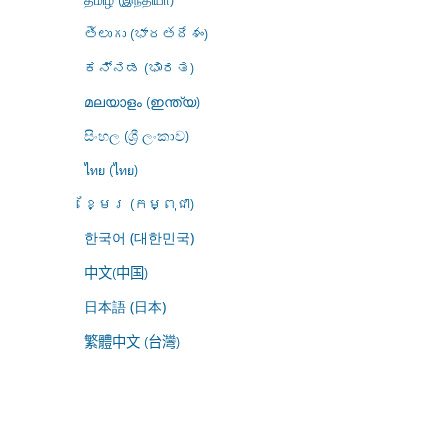
తెలుగు (భారతదేశం)
ಕನ್ನಡ (ಭಾರತ)
മലയാളം (ഇന്ത്യ)
සිංහල (ශ්‍රී ලංකාව)
ไทย (ไทย)
ខ្មែរ (កម្ពុជា)
한국어 (대한민국)
中文(中国)
日本語 (日本)
繁體中文 (台灣)