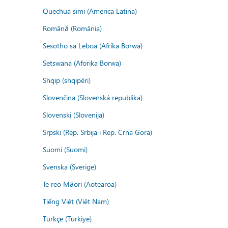
Quechua simi (America Latina)
Română (România)
Sesotho sa Leboa (Afrika Borwa)
Setswana (Aforika Borwa)
Shqip (shqipëri)
Slovenčina (Slovenská republika)
Slovenski (Slovenija)
Srpski (Rep. Srbija i Rep. Crna Gora)
Suomi (Suomi)
Svenska (Sverige)
Te reo Māori (Aotearoa)
Tiếng Việt (Việt Nam)
Türkçe (Türkiye)