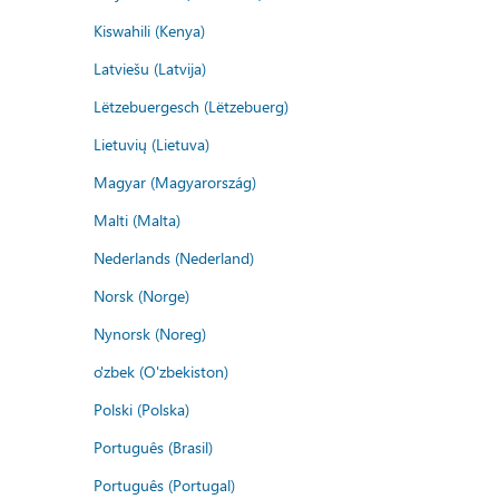
Kiswahili (Kenya)
Latviešu (Latvija)
Lëtzebuergesch (Lëtzebuerg)
Lietuvių (Lietuva)
Magyar (Magyarország)
Malti (Malta)
Nederlands (Nederland)
Norsk (Norge)
Nynorsk (Noreg)
o'zbek (O'zbekiston)
Polski (Polska)
Português (Brasil)
Português (Portugal)