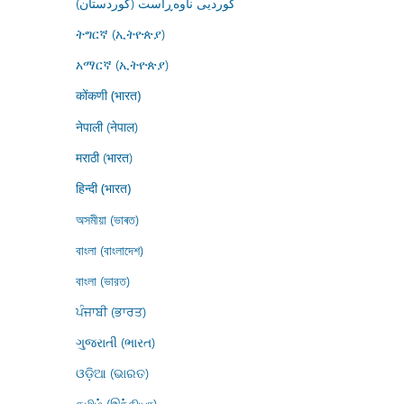
کوردیی ناوەڕاست (کوردستان)
ትግርኛ (ኢትዮጵያ)
አማርኛ (ኢትዮጵያ)
कोंकणी (भारत)
नेपाली (नेपाल)
मराठी (भारत)
हिन्दी (भारत)
অসমীয়া (ভাৰত)
বাংলা (বাংলাদেশ)
বাংলা (ভারত)
ਪੰਜਾਬੀ (ਭਾਰਤ)
ગુજરાતી (ભારત)
ଓଡ଼ିଆ (ଭାରତ)
தமிழ் (இந்தியா)