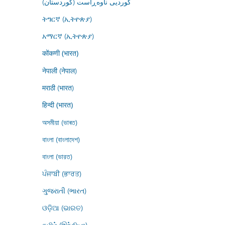
کوردیی ناوەڕاست (کوردستان)
ትግርኛ (ኢትዮጵያ)
አማርኛ (ኢትዮጵያ)
कोंकणी (भारत)
नेपाली (नेपाल)
मराठी (भारत)
हिन्दी (भारत)
অসমীয়া (ভাৰত)
বাংলা (বাংলাদেশ)
বাংলা (ভারত)
ਪੰਜਾਬੀ (ਭਾਰਤ)
ગુજરાતી (ભારત)
ଓଡ଼ିଆ (ଭାରତ)
தமிழ் (இந்தியா)