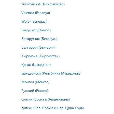
Türkmen dili (Türkmenistan)
Valencià (Espanya)
Wolof (Senegaal)
Ελληνικά (Ελλάδα)
Беларуская (Беларусь)
Български (България)
Кыргызча (Кыргызстан)
Қазақ (Қазақстан)
македонски (Република Македонија)
Монгол (Монгол)
Русский (Россия)
српски (Босна и Херцеговина)
српски (Реп. Србија и Реп. Црна Гора)