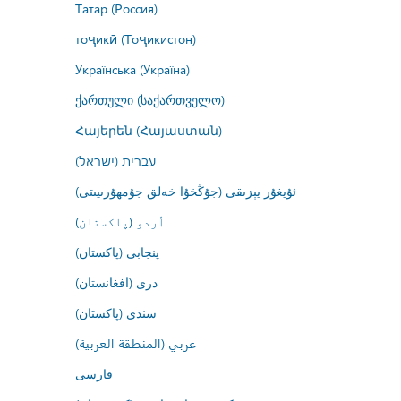
Татар (Россия)
тоҷикӣ (Тоҷикистон)
Українська (Україна)
ქართული (საქართველო)
Հայերեն (Հայաստան)
עברית (ישראל)
ئۇيغۇر يېزىقى (جۇڭخۇا خەلق جۇمھۇرىيىتى)
اُردو (پاکستان)
پنجابی (پاکستان)
درى (افغانستان)
سنڌي (پاکستان)
عربي (المنطقة العربية)
فارسى