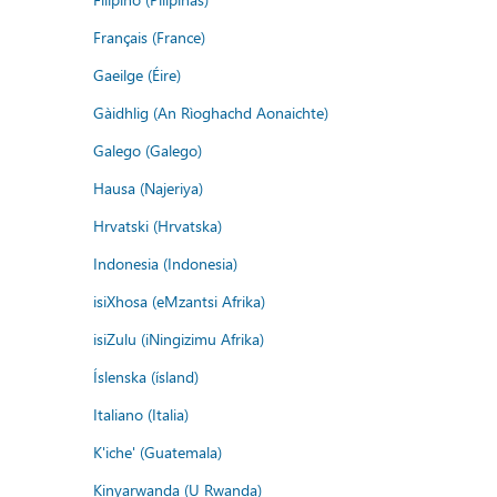
Français (France)
Gaeilge (Éire)
Gàidhlig (An Rìoghachd Aonaichte)
Galego (Galego)
Hausa (Najeriya)
Hrvatski (Hrvatska)
Indonesia (Indonesia)
isiXhosa (eMzantsi Afrika)
isiZulu (iNingizimu Afrika)
Íslenska (ísland)
Italiano (Italia)
K'iche' (Guatemala)
Kinyarwanda (U Rwanda)