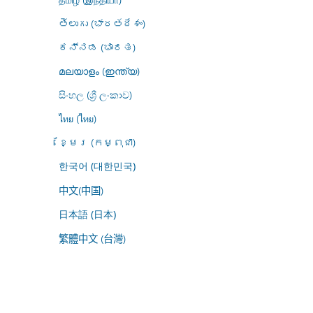
తెలుగు (భారతదేశం)
ಕನ್ನಡ (ಭಾರತ)
മലയാളം (ഇന്ത്യ)
සිංහල (ශ්‍රී ලංකාව)
ไทย (ไทย)
ខ្មែរ (កម្ពុជា)
한국어 (대한민국)
中文(中国)
日本語 (日本)
繁體中文 (台灣)