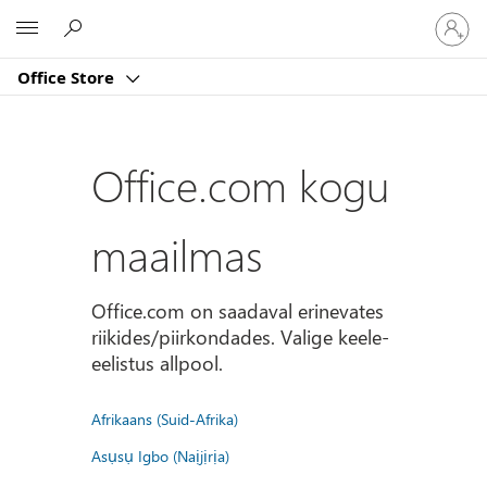
Logige
Microsoft
sisse
oma
Office Store
kontole
Office.com kogu
maailmas
Office.com on saadaval erinevates
riikides/piirkondades. Valige keele-
eelistus allpool.
Afrikaans (Suid-Afrika)
Asụsụ Igbo (Naịjịrịa)