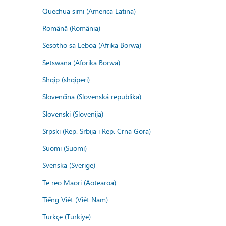
Quechua simi (America Latina)
Română (România)
Sesotho sa Leboa (Afrika Borwa)
Setswana (Aforika Borwa)
Shqip (shqipëri)
Slovenčina (Slovenská republika)
Slovenski (Slovenija)
Srpski (Rep. Srbija i Rep. Crna Gora)
Suomi (Suomi)
Svenska (Sverige)
Te reo Māori (Aotearoa)
Tiếng Việt (Việt Nam)
Türkçe (Türkiye)