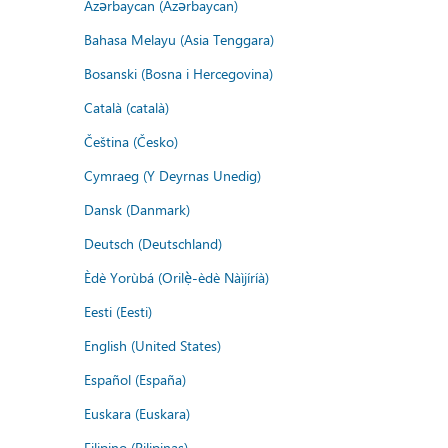
Azərbaycan (Azərbaycan)
Bahasa Melayu (Asia Tenggara)
Bosanski (Bosna i Hercegovina)
Català (català)
Čeština (Česko)
Cymraeg (Y Deyrnas Unedig)
Dansk (Danmark)
Deutsch (Deutschland)
Èdè Yorùbá (Orilẹ̀-èdè Nàìjíríà)
Eesti (Eesti)
English (United States)
Español (España)
Euskara (Euskara)
Filipino (Pilipinas)