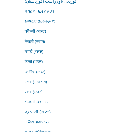
کوردیی ناوەڕاست (کوردستان)
ትግርኛ (ኢትዮጵያ)
አማርኛ (ኢትዮጵያ)
कोंकणी (भारत)
नेपाली (नेपाल)
मराठी (भारत)
हिन्दी (भारत)
অসমীয়া (ভাৰত)
বাংলা (বাংলাদেশ)
বাংলা (ভারত)
ਪੰਜਾਬੀ (ਭਾਰਤ)
ગુજરાતી (ભારત)
ଓଡ଼ିଆ (ଭାରତ)
தமிழ் (இந்தியா)