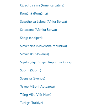
Quechua simi (America Latina)
Română (România)
Sesotho sa Leboa (Afrika Borwa)
Setswana (Aforika Borwa)
Shqip (shqipëri)
Slovenčina (Slovenská republika)
Slovenski (Slovenija)
Srpski (Rep. Srbija i Rep. Crna Gora)
Suomi (Suomi)
Svenska (Sverige)
Te reo Māori (Aotearoa)
Tiếng Việt (Việt Nam)
Türkçe (Türkiye)