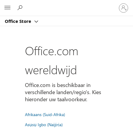
Meld
Microsoft
je
aan
Office Store
bij
je
account
Office.com
wereldwijd
Office.com is beschikbaar in
verschillende landen/regio's. Kies
hieronder uw taalvoorkeur.
Afrikaans (Suid-Afrika)
Asụsụ Igbo (Naịjịrịa)