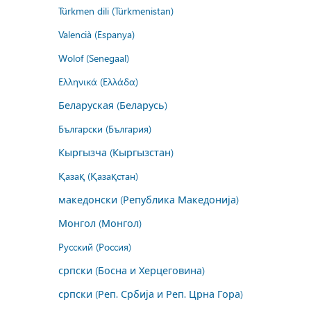
Türkmen dili (Türkmenistan)
Valencià (Espanya)
Wolof (Senegaal)
Ελληνικά (Ελλάδα)
Беларуская (Беларусь)
Български (България)
Кыргызча (Кыргызстан)
Қазақ (Қазақстан)
македонски (Република Македонија)
Монгол (Монгол)
Русский (Россия)
српски (Босна и Херцеговина)
српски (Реп. Србија и Реп. Црна Гора)