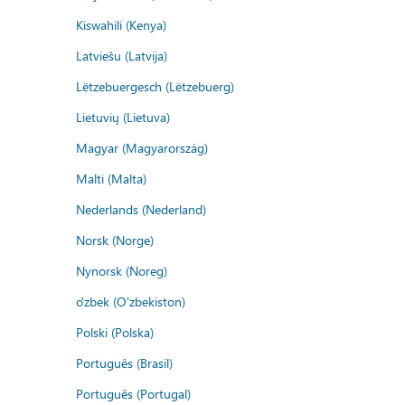
Kiswahili (Kenya)
Latviešu (Latvija)
Lëtzebuergesch (Lëtzebuerg)
Lietuvių (Lietuva)
Magyar (Magyarország)
Malti (Malta)
Nederlands (Nederland)
Norsk (Norge)
Nynorsk (Noreg)
o'zbek (O'zbekiston)
Polski (Polska)
Português (Brasil)
Português (Portugal)