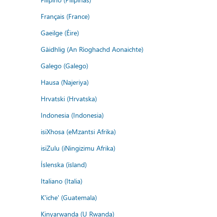
Français (France)
Gaeilge (Éire)
Gàidhlig (An Rìoghachd Aonaichte)
Galego (Galego)
Hausa (Najeriya)
Hrvatski (Hrvatska)
Indonesia (Indonesia)
isiXhosa (eMzantsi Afrika)
isiZulu (iNingizimu Afrika)
Íslenska (ísland)
Italiano (Italia)
K'iche' (Guatemala)
Kinyarwanda (U Rwanda)