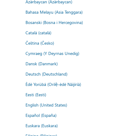
Azərbaycan (Azərbaycan)
Bahasa Melayu (Asia Tenggara)
Bosanski (Bosna i Hercegovina)
Català (català)
Čeština (Česko)
Cymraeg (Y Deyrnas Unedig)
Dansk (Danmark)
Deutsch (Deutschland)
Èdè Yorùbá (Orilẹ̀-èdè Nàìjíríà)
Eesti (Eesti)
English (United States)
Español (España)
Euskara (Euskara)
Filipino (Pilipinas)