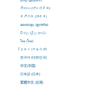
తెలుగు (భారతదేశం)
ಕನ್ನಡ (ಭಾರತ)
മലയാളം (ഇന്ത്യ)
සිංහල (ශ්‍රී ලංකාව)
ไทย (ไทย)
ខ្មែរ (កម្ពុជា)
한국어 (대한민국)
中文(中国)
日本語 (日本)
繁體中文 (台灣)