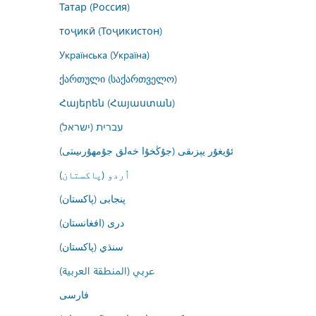
Татар (Россия)
тоҷикӣ (Тоҷикистон)
Українська (Україна)
ქართული (საქართველო)
Հայերեն (Հայաստան)
עברית (ישראל)
ئۇيغۇر يېزىقى (جۇڭخۇا خەلق جۇمھۇرىيىتى)
اُردو (پاکستان)
پنجابی (پاکستان)
درى (افغانستان)
سنڌي (پاکستان)
عربي (المنطقة العربية)
فارسى