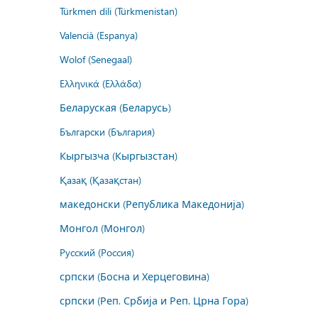
Türkmen dili (Türkmenistan)
Valencià (Espanya)
Wolof (Senegaal)
Ελληνικά (Ελλάδα)
Беларуская (Беларусь)
Български (България)
Кыргызча (Кыргызстан)
Қазақ (Қазақстан)
македонски (Република Македонија)
Монгол (Монгол)
Русский (Россия)
српски (Босна и Херцеговина)
српски (Реп. Србија и Реп. Црна Гора)