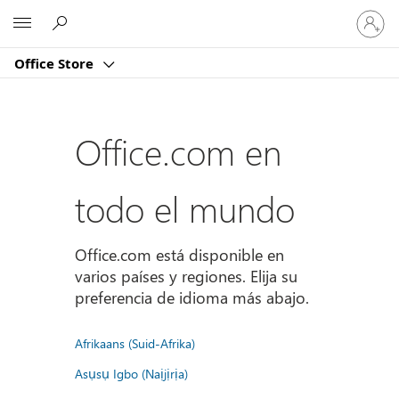
Iniciar
Microsoft
sesión
en
Office Store
tu
cuenta
Office.com en
todo el mundo
Office.com está disponible en
varios países y regiones. Elija su
preferencia de idioma más abajo.
Afrikaans (Suid-Afrika)
Asụsụ Igbo (Naịjịrịa)