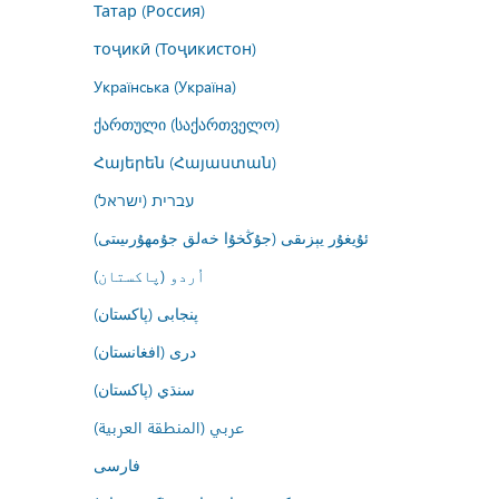
Татар (Россия)
тоҷикӣ (Тоҷикистон)
Українська (Україна)
ქართული (საქართველო)
Հայերեն (Հայաստան)
עברית (ישראל)
ئۇيغۇر يېزىقى (جۇڭخۇا خەلق جۇمھۇرىيىتى)
اُردو (پاکستان)
پنجابی (پاکستان)
درى (افغانستان)
سنڌي (پاکستان)
عربي (المنطقة العربية)
فارسى