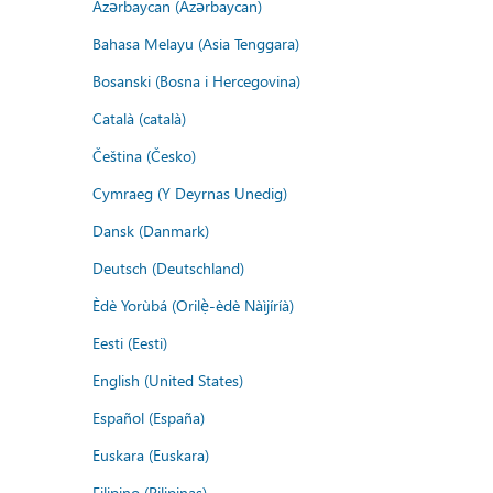
Azərbaycan (Azərbaycan)
Bahasa Melayu (Asia Tenggara)
Bosanski (Bosna i Hercegovina)
Català (català)
Čeština (Česko)
Cymraeg (Y Deyrnas Unedig)
Dansk (Danmark)
Deutsch (Deutschland)
Èdè Yorùbá (Orilẹ̀-èdè Nàìjíríà)
Eesti (Eesti)
English (United States)
Español (España)
Euskara (Euskara)
Filipino (Pilipinas)