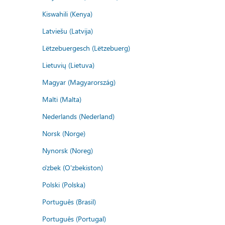
Kiswahili (Kenya)
Latviešu (Latvija)
Lëtzebuergesch (Lëtzebuerg)
Lietuvių (Lietuva)
Magyar (Magyarország)
Malti (Malta)
Nederlands (Nederland)
Norsk (Norge)
Nynorsk (Noreg)
o'zbek (O'zbekiston)
Polski (Polska)
Português (Brasil)
Português (Portugal)