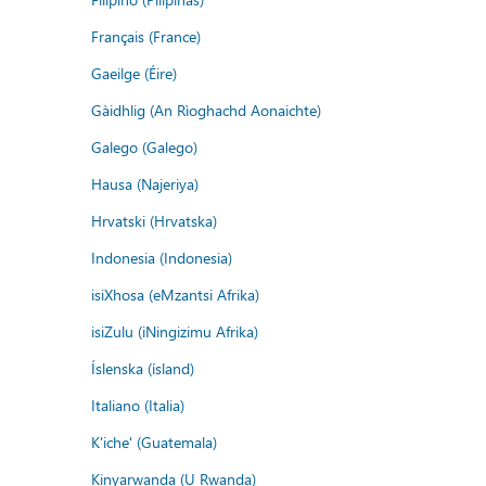
Français (France)
Gaeilge (Éire)
Gàidhlig (An Rìoghachd Aonaichte)
Galego (Galego)
Hausa (Najeriya)
Hrvatski (Hrvatska)
Indonesia (Indonesia)
isiXhosa (eMzantsi Afrika)
isiZulu (iNingizimu Afrika)
Íslenska (ísland)
Italiano (Italia)
K'iche' (Guatemala)
Kinyarwanda (U Rwanda)