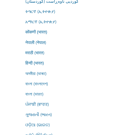
کوردیی ناوەڕاست (کوردستان)
ትግርኛ (ኢትዮጵያ)
አማርኛ (ኢትዮጵያ)
कोंकणी (भारत)
नेपाली (नेपाल)
मराठी (भारत)
हिन्दी (भारत)
অসমীয়া (ভাৰত)
বাংলা (বাংলাদেশ)
বাংলা (ভারত)
ਪੰਜਾਬੀ (ਭਾਰਤ)
ગુજરાતી (ભારત)
ଓଡ଼ିଆ (ଭାରତ)
தமிழ் (இந்தியா)