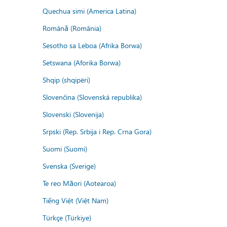
Quechua simi (America Latina)
Română (România)
Sesotho sa Leboa (Afrika Borwa)
Setswana (Aforika Borwa)
Shqip (shqipëri)
Slovenčina (Slovenská republika)
Slovenski (Slovenija)
Srpski (Rep. Srbija i Rep. Crna Gora)
Suomi (Suomi)
Svenska (Sverige)
Te reo Māori (Aotearoa)
Tiếng Việt (Việt Nam)
Türkçe (Türkiye)