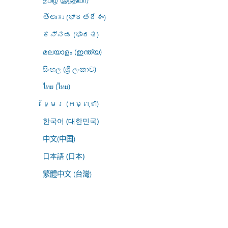
తెలుగు (భారతదేశం)
ಕನ್ನಡ (ಭಾರತ)
മലയാളം (ഇന്ത്യ)
සිංහල (ශ්‍රී ලංකාව)
ไทย (ไทย)
ខ្មែរ (កម្ពុជា)
한국어 (대한민국)
中文(中国)
日本語 (日本)
繁體中文 (台灣)