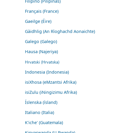
Filipino (Pilipinas)
Français (France)
Gaeilge (Éire)
Gàidhlig (An Rìoghachd Aonaichte)
Galego (Galego)
Hausa (Najeriya)
Hrvatski (Hrvatska)
Indonesia (Indonesia)
isiXhosa (eMzantsi Afrika)
isiZulu (iNingizimu Afrika)
Íslenska (ísland)
Italiano (Italia)
K'iche' (Guatemala)
Kinyarwanda (U Rwanda)