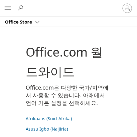
귀
Microsoft
하
계
Office Store
정
에
로
그
Office.com 월
인
드와이드
Office.com은 다양한 국가/지역에
서 사용할 수 있습니다. 아래에서
언어 기본 설정을 선택하세요.
Afrikaans (Suid-Afrika)
Asụsụ Igbo (Naịjịrịa)