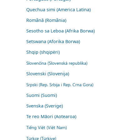
Quechua simi (America Latina)
Română (România)
Sesotho sa Leboa (Afrika Borwa)
Setswana (Aforika Borwa)
Shqip (shqipëri)
Slovenčina (Slovenská republika)
Slovenski (Slovenija)
Srpski (Rep. Srbija i Rep. Crna Gora)
Suomi (Suomi)
Svenska (Sverige)
Te reo Māori (Aotearoa)
Tiếng Việt (Việt Nam)
Türkçe (Türkiye)