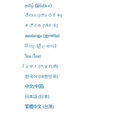
தமிழ் (இந்தியா)
తెలుగు (భారతదేశం)
ಕನ್ನಡ (ಭಾರತ)
മലയാളം (ഇന്ത്യ)
සිංහල (ශ්‍රී ලංකාව)
ไทย (ไทย)
ខ្មែរ (កម្ពុជា)
한국어 (대한민국)
中文(中国)
日本語 (日本)
繁體中文 (台灣)