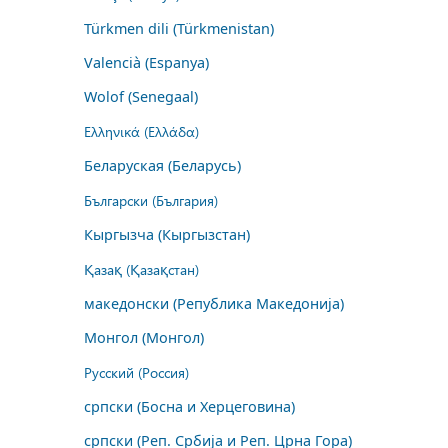
Türkmen dili (Türkmenistan)
Valencià (Espanya)
Wolof (Senegaal)
Ελληνικά (Ελλάδα)
Беларуская (Беларусь)
Български (България)
Кыргызча (Кыргызстан)
Қазақ (Қазақстан)
македонски (Република Македонија)
Монгол (Монгол)
Русский (Россия)
српски (Босна и Херцеговина)
српски (Реп. Србија и Реп. Црна Гора)