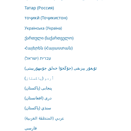
Татар (Россия)
тоҷикӣ (Тоҷикистон)
Українська (Україна)
ქართული (საქართველო)
Հայերեն (Հայաստան)
עברית (ישראל)
ئۇيغۇر يېزىقى (جۇڭخۇا خەلق جۇمھۇرىيىتى)
اُردو (پاکستان)
پنجابی (پاکستان)
درى (افغانستان)
سنڌي (پاکستان)
عربي (المنطقة العربية)
فارسى