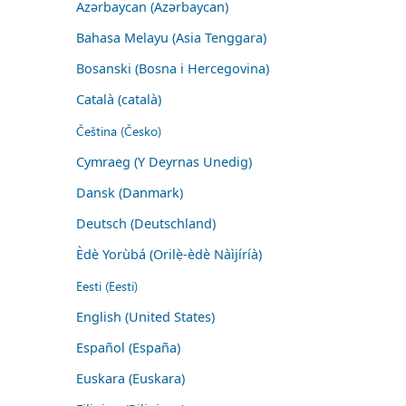
Azərbaycan (Azərbaycan)
Bahasa Melayu (Asia Tenggara)
Bosanski (Bosna i Hercegovina)
Català (català)
Čeština (Česko)
Cymraeg (Y Deyrnas Unedig)
Dansk (Danmark)
Deutsch (Deutschland)
Èdè Yorùbá (Orilẹ̀-èdè Nàìjíríà)
Eesti (Eesti)
English (United States)
Español (España)
Euskara (Euskara)