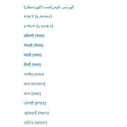
کوردیی ناوەڕاست (کوردستان)
ትግርኛ (ኢትዮጵያ)
አማርኛ (ኢትዮጵያ)
कोंकणी (भारत)
नेपाली (नेपाल)
मराठी (भारत)
हिन्दी (भारत)
অসমীয়া (ভাৰত)
বাংলা (বাংলাদেশ)
বাংলা (ভারত)
ਪੰਜਾਬੀ (ਭਾਰਤ)
ગુજરાતી (ભારત)
ଓଡ଼ିଆ (ଭାରତ)