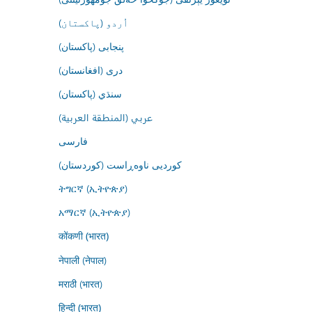
اُردو (پاکستان)
پنجابی (پاکستان)
درى (افغانستان)
سنڌي (پاکستان)
عربي (المنطقة العربية)
فارسى
کوردیی ناوەڕاست (کوردستان)
ትግርኛ (ኢትዮጵያ)
አማርኛ (ኢትዮጵያ)
कोंकणी (भारत)
नेपाली (नेपाल)
मराठी (भारत)
हिन्दी (भारत)