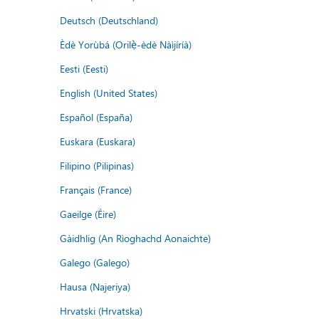
Deutsch (Deutschland)
Èdè Yorùbá (Orilẹ̀-èdè Nàìjíríà)
Eesti (Eesti)
English (United States)
Español (España)
Euskara (Euskara)
Filipino (Pilipinas)
Français (France)
Gaeilge (Éire)
Gàidhlig (An Rìoghachd Aonaichte)
Galego (Galego)
Hausa (Najeriya)
Hrvatski (Hrvatska)