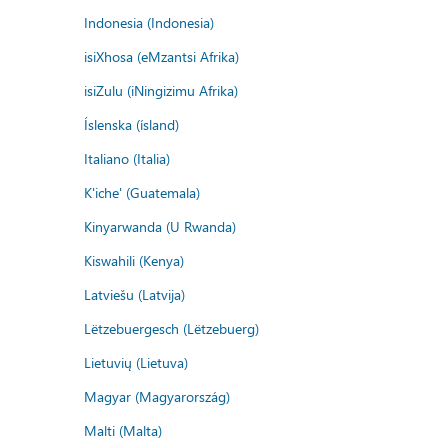
Indonesia (Indonesia)
isiXhosa (eMzantsi Afrika)
isiZulu (iNingizimu Afrika)
Íslenska (ísland)
Italiano (Italia)
K'iche' (Guatemala)
Kinyarwanda (U Rwanda)
Kiswahili (Kenya)
Latviešu (Latvija)
Lëtzebuergesch (Lëtzebuerg)
Lietuvių (Lietuva)
Magyar (Magyarország)
Malti (Malta)