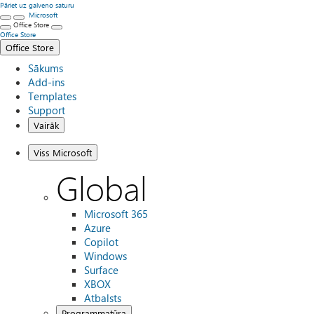
Pāriet uz galveno saturu
Microsoft
Office Store
Office Store
Office Store
Sākums
Add-ins
Templates
Support
Vairāk
Viss Microsoft
Global
Microsoft 365
Azure
Copilot
Windows
Surface
XBOX
Atbalsts
Programmatūra