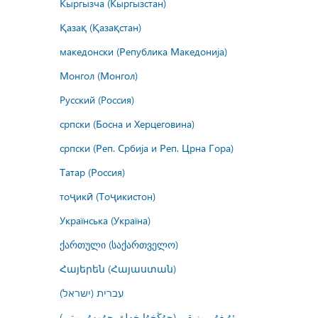
Кыргызча (Кыргызстан)
Қазақ (Қазақстан)
македонски (Република Македонија)
Монгол (Монгол)
Русский (Россия)
српски (Босна и Херцеговина)
српски (Реп. Србија и Реп. Црна Гора)
Татар (Россия)
тоҷикӣ (Тоҷикистон)
Українська (Україна)
ქართული (საქართველო)
Հայերեն (Հայաստան)
עברית (ישראל)
ئۇيغۇر يېزىقى (جۇڭخۇا خەلق جۇمھۇرىيىتى)