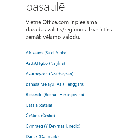
pasaulē
Vietne Office.com ir pieejama
dažādās valstīs/reģionos. Izvēlieties
zemāk vēlamo valodu.
Afrikaans (Suid-Afrika)
Asụsụ Igbo (Naịjịrịa)
Azərbaycan (Azərbaycan)
Bahasa Melayu (Asia Tenggara)
Bosanski (Bosna i Hercegovina)
Català (català)
Čeština (Česko)
Cymraeg (Y Deyrnas Unedig)
Dansk (Danmark)