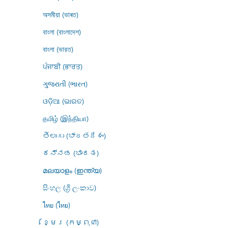
অসমীয়া (ভাৰত)
বাংলা (বাংলাদেশ)
বাংলা (ভারত)
ਪੰਜਾਬੀ (ਭਾਰਤ)
ગુજરાતી (ભારત)
ଓଡ଼ିଆ (ଭାରତ)
தமிழ் (இந்தியா)
తెలుగు (భారతదేశం)
ಕನ್ನಡ (ಭಾರತ)
മലയാളം (ഇന്ത്യ)
සිංහල (ශ්‍රී ලංකාව)
ไทย (ไทย)
ខ្មែរ (កម្ពុជា)