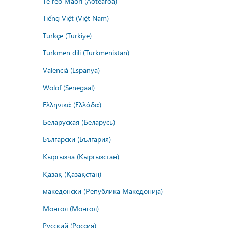
Te reo Māori (Aotearoa)
Tiếng Việt (Việt Nam)
Türkçe (Türkiye)
Türkmen dili (Türkmenistan)
Valencià (Espanya)
Wolof (Senegaal)
Ελληνικά (Ελλάδα)
Беларуская (Беларусь)
Български (България)
Кыргызча (Кыргызстан)
Қазақ (Қазақстан)
македонски (Република Македонија)
Монгол (Монгол)
Русский (Россия)