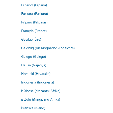
Español (España)
Euskara (Euskara)
Filipino (Pilipinas)
Français (France)
Gaeilge (Éire)
Gàidhlig (An Rìoghachd Aonaichte)
Galego (Galego)
Hausa (Najeriya)
Hrvatski (Hrvatska)
Indonesia (Indonesia)
isiXhosa (eMzantsi Afrika)
isiZulu (iNingizimu Afrika)
Íslenska (ísland)