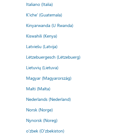
Italiano (Italia)
K'iche' (Guatemala)
Kinyarwanda (U Rwanda)
Kiswahili (Kenya)
Latviešu (Latvija)
Lëtzebuergesch (Lëtzebuerg)
Lietuvių (Lietuva)
Magyar (Magyarország)
Malti (Malta)
Nederlands (Nederland)
Norsk (Norge)
Nynorsk (Noreg)
o'zbek (O'zbekiston)