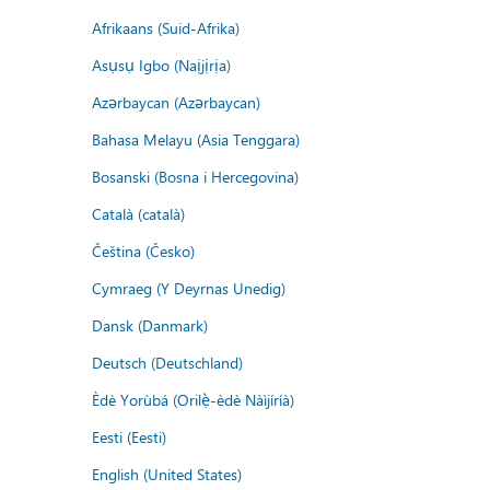
Afrikaans (Suid-Afrika)
Asụsụ Igbo (Naịjịrịa)
Azərbaycan (Azərbaycan)
Bahasa Melayu (Asia Tenggara)
Bosanski (Bosna i Hercegovina)
Català (català)
Čeština (Česko)
Cymraeg (Y Deyrnas Unedig)
Dansk (Danmark)
Deutsch (Deutschland)
Èdè Yorùbá (Orilẹ̀-èdè Nàìjíríà)
Eesti (Eesti)
English (United States)