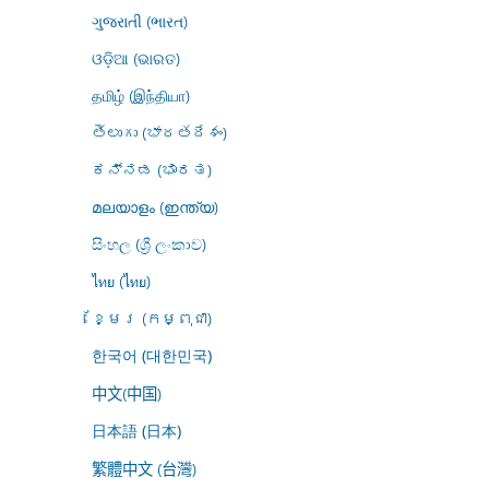
ગુજરાતી (ભારત)
ଓଡ଼ିଆ (ଭାରତ)
தமிழ் (இந்தியா)
తెలుగు (భారతదేశం)
ಕನ್ನಡ (ಭಾರತ)
മലയാളം (ഇന്ത്യ)
සිංහල (ශ්‍රී ලංකාව)
ไทย (ไทย)
ខ្មែរ (កម្ពុជា)
한국어 (대한민국)
中文(中国)
日本語 (日本)
繁體中文 (台灣)