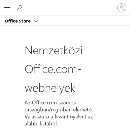
Jelentk
Microsoft
be
a
Office Store
fiókjába
Nemzetközi
Office.com-
webhelyek
Az Office.com számos
országban/régióban elérhető.
Válassza ki a kívánt nyelvet az
alábbi listából.