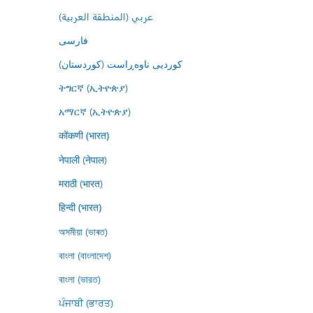
عربي (المنطقة العربية)
فارسى
کوردیی ناوەڕاست (کوردستان)
ትግርኛ (ኢትዮጵያ)
አማርኛ (ኢትዮጵያ)
कोंकणी (भारत)
नेपाली (नेपाल)
मराठी (भारत)
हिन्दी (भारत)
অসমীয়া (ভাৰত)
বাংলা (বাংলাদেশ)
বাংলা (ভারত)
ਪੰਜਾਬੀ (ਭਾਰਤ)