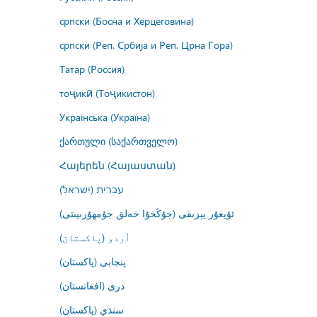
српски (Босна и Херцеговина)
српски (Реп. Србија и Реп. Црна Гора)
Татар (Россия)
тоҷикӣ (Тоҷикистон)
Українська (Україна)
ქართული (საქართველო)
Հայերեն (Հայաստան)
עברית (ישראל)
ئۇيغۇر يېزىقى (جۇڭخۇا خەلق جۇمھۇرىيىتى)
اُردو (پاکستان)
پنجابی (پاکستان)
درى (افغانستان)
سنڌي (پاکستان)