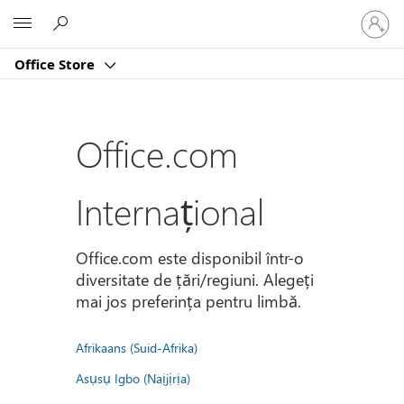
Conectaț
Microsoft
vă
la
Office Store
contul
dvs.
Office.com
Internațional
Office.com este disponibil într-o
diversitate de țări/regiuni. Alegeți
mai jos preferința pentru limbă.
Afrikaans (Suid-Afrika)
Asụsụ Igbo (Naịjịrịa)