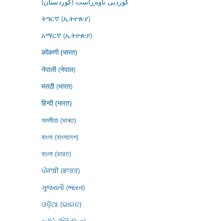
کوردیی ناوەڕاست (کوردستان)
ትግርኛ (ኢትዮጵያ)
አማርኛ (ኢትዮጵያ)
कोंकणी (भारत)
नेपाली (नेपाल)
मराठी (भारत)
हिन्दी (भारत)
অসমীয়া (ভাৰত)
বাংলা (বাংলাদেশ)
বাংলা (ভারত)
ਪੰਜਾਬੀ (ਭਾਰਤ)
ગુજરાતી (ભારત)
ଓଡ଼ିଆ (ଭାରତ)
தமிழ் (இந்தியா)