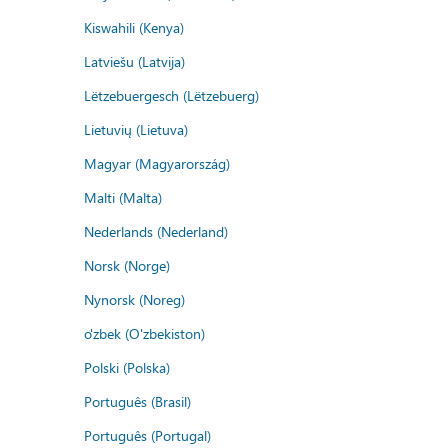
Kiswahili (Kenya)
Latviešu (Latvija)
Lëtzebuergesch (Lëtzebuerg)
Lietuvių (Lietuva)
Magyar (Magyarország)
Malti (Malta)
Nederlands (Nederland)
Norsk (Norge)
Nynorsk (Noreg)
o'zbek (O'zbekiston)
Polski (Polska)
Português (Brasil)
Português (Portugal)