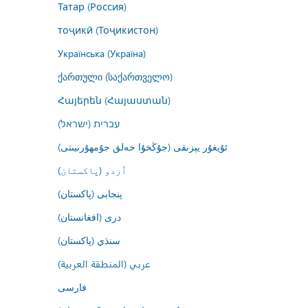
Татар (Россия)
тоҷикӣ (Тоҷикистон)
Українська (Україна)
ქართული (საქართველო)
Հայերեն (Հայաստան)
עברית (ישראל)
ئۇيغۇر يېزىقى (جۇڭخۇا خەلق جۇمھۇرىيىتى)
اُردو (پاکستان)
پنجابی (پاکستان)
درى (افغانستان)
سنڌي (پاکستان)
عربي (المنطقة العربية)
فارسى