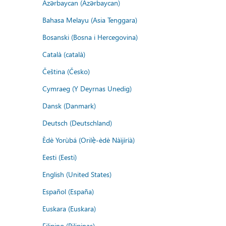
Azərbaycan (Azərbaycan)
Bahasa Melayu (Asia Tenggara)
Bosanski (Bosna i Hercegovina)
Català (català)
Čeština (Česko)
Cymraeg (Y Deyrnas Unedig)
Dansk (Danmark)
Deutsch (Deutschland)
Èdè Yorùbá (Orilẹ̀-èdè Nàìjíríà)
Eesti (Eesti)
English (United States)
Español (España)
Euskara (Euskara)
Filipino (Pilipinas)