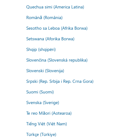
Quechua simi (America Latina)
Română (România)
Sesotho sa Leboa (Afrika Borwa)
Setswana (Aforika Borwa)
Shqip (shqipëri)
Slovenčina (Slovenská republika)
Slovenski (Slovenija)
Srpski (Rep. Srbija i Rep. Crna Gora)
Suomi (Suomi)
Svenska (Sverige)
Te reo Māori (Aotearoa)
Tiếng Việt (Việt Nam)
Türkçe (Türkiye)