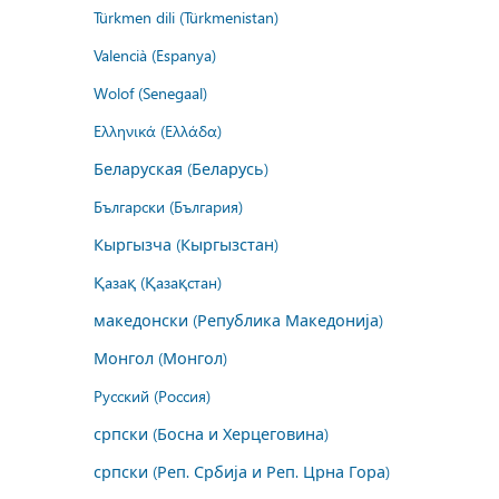
Türkmen dili (Türkmenistan)
Valencià (Espanya)
Wolof (Senegaal)
Ελληνικά (Ελλάδα)
Беларуская (Беларусь)
Български (България)
Кыргызча (Кыргызстан)
Қазақ (Қазақстан)
македонски (Република Македонија)
Монгол (Монгол)
Русский (Россия)
српски (Босна и Херцеговина)
српски (Реп. Србија и Реп. Црна Гора)