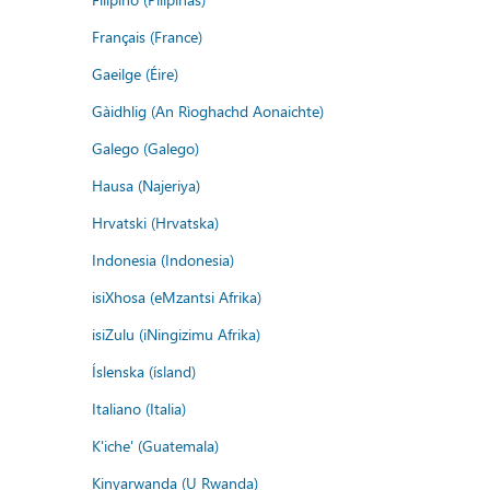
Français (France)
Gaeilge (Éire)
Gàidhlig (An Rìoghachd Aonaichte)
Galego (Galego)
Hausa (Najeriya)
Hrvatski (Hrvatska)
Indonesia (Indonesia)
isiXhosa (eMzantsi Afrika)
isiZulu (iNingizimu Afrika)
Íslenska (ísland)
Italiano (Italia)
K'iche' (Guatemala)
Kinyarwanda (U Rwanda)