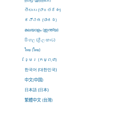
తెలుగు (భారతదేశం)
ಕನ್ನಡ (ಭಾರತ)
മലയാളം (ഇന്ത്യ)
සිංහල (ශ්‍රී ලංකාව)
ไทย (ไทย)
ខ្មែរ (កម្ពុជា)
한국어 (대한민국)
中文(中国)
日本語 (日本)
繁體中文 (台灣)