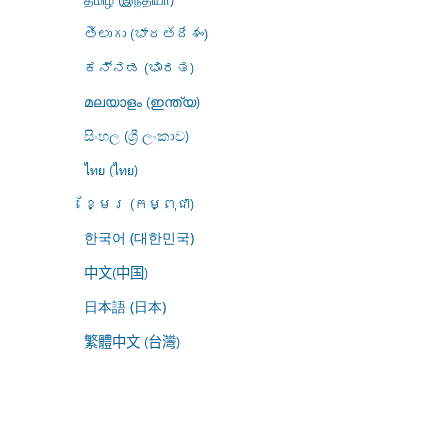
తెలుగు (భారతదేశం)
ಕನ್ನಡ (ಭಾರತ)
മലയാളം (ഇന്ത്യ)
සිංහල (ශ්‍රී ලංකාව)
ไทย (ไทย)
ខ្មែរ (កម្ពុជា)
한국어 (대한민국)
中文(中国)
日本語 (日本)
繁體中文 (台灣)