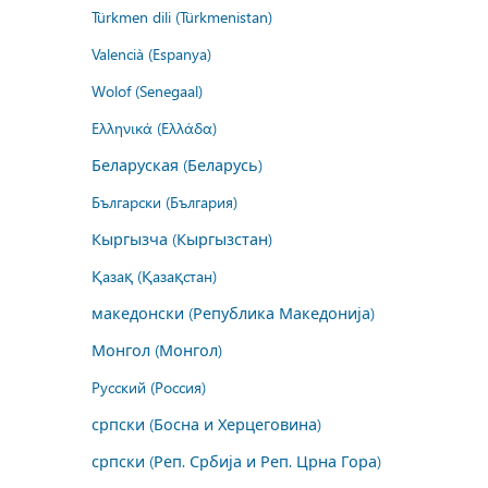
Türkmen dili (Türkmenistan)
Valencià (Espanya)
Wolof (Senegaal)
Ελληνικά (Ελλάδα)
Беларуская (Беларусь)
Български (България)
Кыргызча (Кыргызстан)
Қазақ (Қазақстан)
македонски (Република Македонија)
Монгол (Монгол)
Русский (Россия)
српски (Босна и Херцеговина)
српски (Реп. Србија и Реп. Црна Гора)