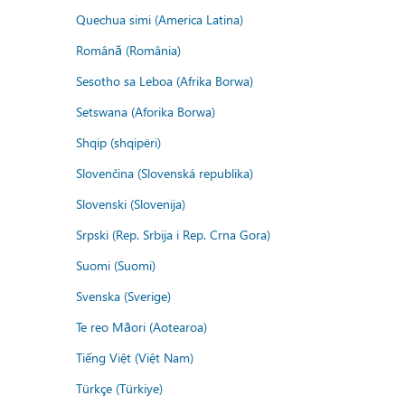
Quechua simi (America Latina)
Română (România)
Sesotho sa Leboa (Afrika Borwa)
Setswana (Aforika Borwa)
Shqip (shqipëri)
Slovenčina (Slovenská republika)
Slovenski (Slovenija)
Srpski (Rep. Srbija i Rep. Crna Gora)
Suomi (Suomi)
Svenska (Sverige)
Te reo Māori (Aotearoa)
Tiếng Việt (Việt Nam)
Türkçe (Türkiye)