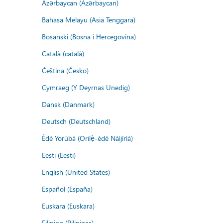
Azərbaycan (Azərbaycan)
Bahasa Melayu (Asia Tenggara)
Bosanski (Bosna i Hercegovina)
Català (català)
Čeština (Česko)
Cymraeg (Y Deyrnas Unedig)
Dansk (Danmark)
Deutsch (Deutschland)
Èdè Yorùbá (Orilẹ̀-èdè Nàìjíríà)
Eesti (Eesti)
English (United States)
Español (España)
Euskara (Euskara)
Filipino (Pilipinas)