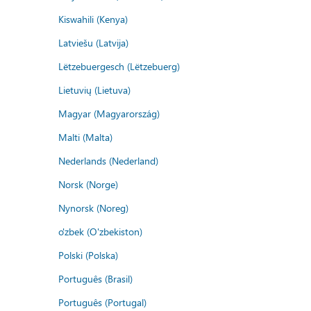
Kiswahili (Kenya)
Latviešu (Latvija)
Lëtzebuergesch (Lëtzebuerg)
Lietuvių (Lietuva)
Magyar (Magyarország)
Malti (Malta)
Nederlands (Nederland)
Norsk (Norge)
Nynorsk (Noreg)
o'zbek (O'zbekiston)
Polski (Polska)
Português (Brasil)
Português (Portugal)