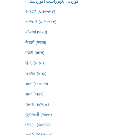
کوردیی ناوەڕاست (کوردستان)
ትግርኛ (ኢትዮጵያ)
አማርኛ (ኢትዮጵያ)
कोंकणी (भारत)
नेपाली (नेपाल)
मराठी (भारत)
हिन्दी (भारत)
অসমীয়া (ভাৰত)
বাংলা (বাংলাদেশ)
বাংলা (ভারত)
ਪੰਜਾਬੀ (ਭਾਰਤ)
ગુજરાતી (ભારત)
ଓଡ଼ିଆ (ଭାରତ)
தமிழ் (இந்தியா)