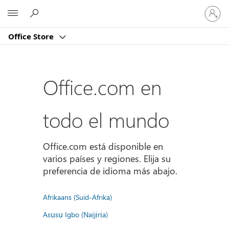
Iniciar
Microsoft
sesión
en
Office Store
tu
cuenta
Office.com en
todo el mundo
Office.com está disponible en
varios países y regiones. Elija su
preferencia de idioma más abajo.
Afrikaans (Suid-Afrika)
Asụsụ Igbo (Naịjịrịa)