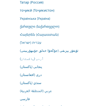
Татар (Россия)
тоҷикӣ (Тоҷикистон)
Українська (Україна)
ქართული (საქართველო)
Հայերեն (Հայաստան)
עברית (ישראל)
ئۇيغۇر يېزىقى (جۇڭخۇا خەلق جۇمھۇرىيىتى)
اُردو (پاکستان)
پنجابی (پاکستان)
درى (افغانستان)
سنڌي (پاکستان)
عربي (المنطقة العربية)
فارسى