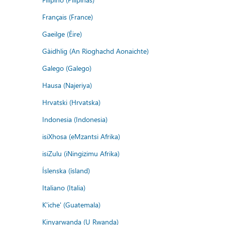
Français (France)
Gaeilge (Éire)
Gàidhlig (An Rìoghachd Aonaichte)
Galego (Galego)
Hausa (Najeriya)
Hrvatski (Hrvatska)
Indonesia (Indonesia)
isiXhosa (eMzantsi Afrika)
isiZulu (iNingizimu Afrika)
Íslenska (ísland)
Italiano (Italia)
K'iche' (Guatemala)
Kinyarwanda (U Rwanda)