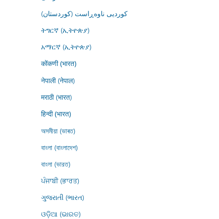
کوردیی ناوەڕاست (کوردستان)
ትግርኛ (ኢትዮጵያ)
አማርኛ (ኢትዮጵያ)
कोंकणी (भारत)
नेपाली (नेपाल)
मराठी (भारत)
हिन्दी (भारत)
অসমীয়া (ভাৰত)
বাংলা (বাংলাদেশ)
বাংলা (ভারত)
ਪੰਜਾਬੀ (ਭਾਰਤ)
ગુજરાતી (ભારત)
ଓଡ଼ିଆ (ଭାରତ)