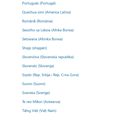
Português (Portugal)
Quechua simi (America Latina)
Română (România)
Sesotho sa Leboa (Afrika Borwa)
Setswana (Aforika Borwa)
Shqip (shqipëri)
Slovenčina (Slovenská republika)
Slovenski (Slovenija)
Srpski (Rep. Srbija i Rep. Crna Gora)
Suomi (Suomi)
Svenska (Sverige)
Te reo Māori (Aotearoa)
Tiếng Việt (Việt Nam)