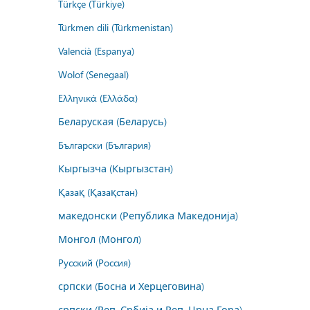
Türkçe (Türkiye)
Türkmen dili (Türkmenistan)
Valencià (Espanya)
Wolof (Senegaal)
Ελληνικά (Ελλάδα)
Беларуская (Беларусь)
Български (България)
Кыргызча (Кыргызстан)
Қазақ (Қазақстан)
македонски (Република Македонија)
Монгол (Монгол)
Русский (Россия)
српски (Босна и Херцеговина)
српски (Реп. Србија и Реп. Црна Гора)