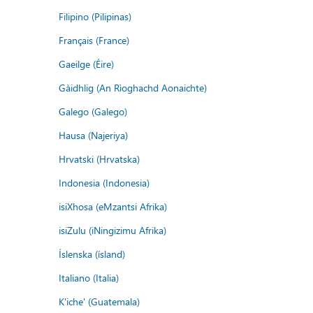
Filipino (Pilipinas)
Français (France)
Gaeilge (Éire)
Gàidhlig (An Rìoghachd Aonaichte)
Galego (Galego)
Hausa (Najeriya)
Hrvatski (Hrvatska)
Indonesia (Indonesia)
isiXhosa (eMzantsi Afrika)
isiZulu (iNingizimu Afrika)
Íslenska (ísland)
Italiano (Italia)
K'iche' (Guatemala)