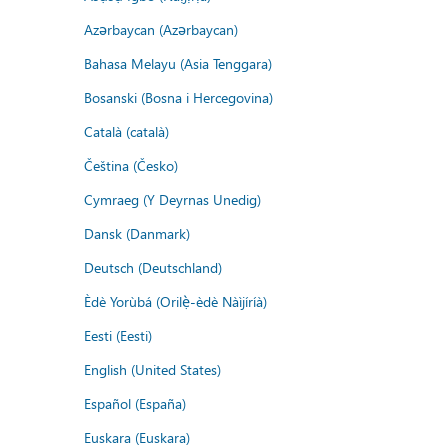
Azərbaycan (Azərbaycan)
Bahasa Melayu (Asia Tenggara)
Bosanski (Bosna i Hercegovina)
Català (català)
Čeština (Česko)
Cymraeg (Y Deyrnas Unedig)
Dansk (Danmark)
Deutsch (Deutschland)
Èdè Yorùbá (Orilẹ̀-èdè Nàìjíríà)
Eesti (Eesti)
English (United States)
Español (España)
Euskara (Euskara)