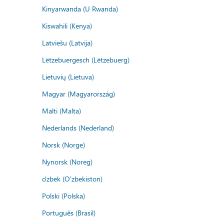
Kinyarwanda (U Rwanda)
Kiswahili (Kenya)
Latviešu (Latvija)
Lëtzebuergesch (Lëtzebuerg)
Lietuvių (Lietuva)
Magyar (Magyarország)
Malti (Malta)
Nederlands (Nederland)
Norsk (Norge)
Nynorsk (Noreg)
o'zbek (O'zbekiston)
Polski (Polska)
Português (Brasil)