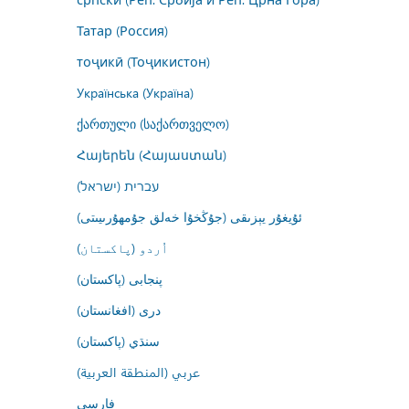
Татар (Россия)
тоҷикӣ (Тоҷикистон)
Українська (Україна)
ქართული (საქართველო)
Հայերեն (Հայաստան)
עברית (ישראל)
ئۇيغۇر يېزىقى (جۇڭخۇا خەلق جۇمھۇرىيىتى)
اُردو (پاکستان)
پنجابی (پاکستان)
درى (افغانستان)
سنڌي (پاکستان)
عربي (المنطقة العربية)
فارسى