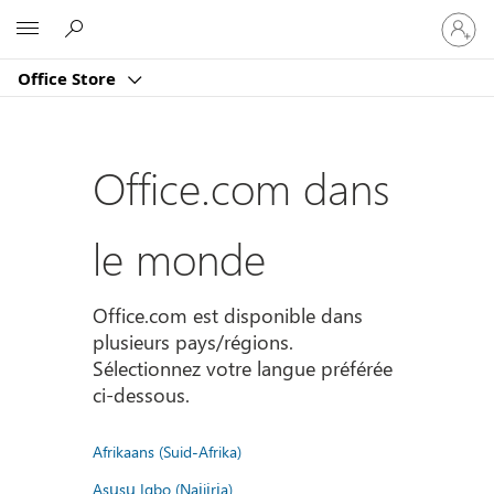
Connect
Microsoft
vous
à
Office Store
votre
compte
Office.com dans
le monde
Office.com est disponible dans
plusieurs pays/régions.
Sélectionnez votre langue préférée
ci-dessous.
Afrikaans (Suid-Afrika)
Asụsụ Igbo (Naịjịrịa)