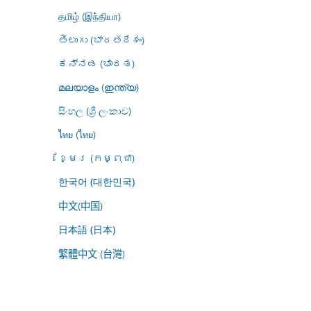
தமிழ் (இந்தியா)
తెలుగు (భారతదేశం)
ಕನ್ನಡ (ಭಾರತ)
മലയാളം (ഇന്ത്യ)
සිංහල (ශ්‍රී ලංකාව)
ไทย (ไทย)
ខ្មែរ (កម្ពុជា)
한국어 (대한민국)
中文(中国)
日本語 (日本)
繁體中文 (台灣)