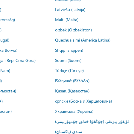
)
Latviešu (Latvija)
rország)
Malti (Malta)
)
o'zbek (O'zbekiston)
ugal)
Quechua simi (America Latina)
ika Borwa)
Shqip (shqipëri)
ija i Rep. Crna Gora)
Suomi (Suomi)
t Nam)
Türkçe (Türkiye)
)
Ελληνικά (Ελλάδα)
гызстан)
Қазақ (Қазақстан)
я)
српски (Босна и Херцеговина)
истон)
Українська (Україна)
ئۇيغۇر يېزىقى (جۇڭخۇا خەلق جۇمھۇرىيىتى)
سنڌي (پاکستان)