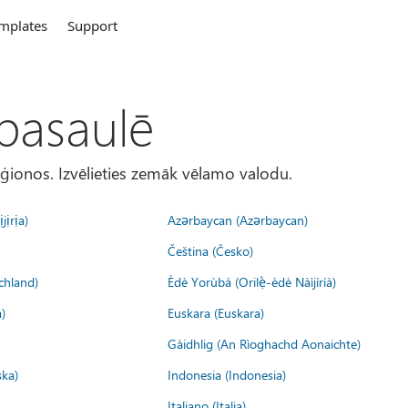
mplates
Support
 pasaulē
eģionos. Izvēlieties zemāk vēlamo valodu.
jịrịa)
Azərbaycan (Azərbaycan)
Čeština (Česko)
chland)
Èdè Yorùbá (Orilẹ̀-èdè Nàìjíríà)
)
Euskara (Euskara)
Gàidhlig (An Rìoghachd Aonaichte)
ska)
Indonesia (Indonesia)
Italiano (Italia)