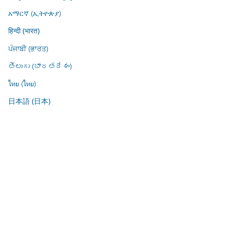
አማርኛ (ኢትዮጵያ)
हिन्दी (भारत)
ਪੰਜਾਬੀ (ਭਾਰਤ)
తెలుగు (భారతదేశం)
ไทย (ไทย)
日本語 (日本)