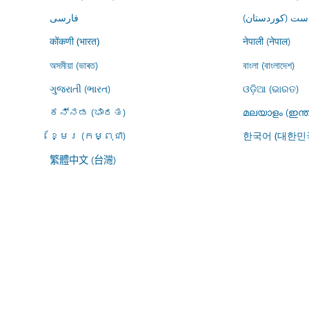
ڕاست (کوردستان
فارسى
नेपाली (नेपाल)
कोंकणी (भारत)
অসমীয়া (ভাৰত)
বাংলা (বাংলাদেশ)
ગુજરાતી (ભારત)
ଓଡ଼ିଆ (ଭାରତ)
ಕನ್ನಡ (ಭಾರತ)
മലയാളം (ഇന്ത
ខ្មែរ (កម្ពុជា)
한국어 (대한민
繁體中文 (台灣)