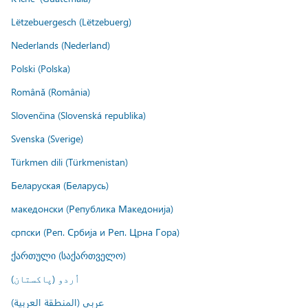
Lëtzebuergesch (Lëtzebuerg)
Nederlands (Nederland)
Polski (Polska)
Română (România)
Slovenčina (Slovenská republika)
Svenska (Sverige)
Türkmen dili (Türkmenistan)
Беларуская (Беларусь)
македонски (Република Македонија)
српски (Реп. Србија и Реп. Црна Гора)
ქართული (საქართველო)
اُردو (پاکستان)
عربي (المنطقة العربية)