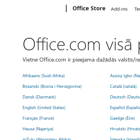
Microsoft
Office Store
Add-ins
Te
Office.com visā
Vietne Office.com ir pieejama dažādās valstīs/r
Afrikaans (Suid-Afrika)
Asụsụ Igbo (Naị
Bosanski (Bosna i Hercegovina)
Català (català)
Dansk (Danmark)
Deutsch (Deuts
English (United States)
Español (España
Français (France)
Gaeilge (Éire)
Hausa (Najeriya)
Hrvatski (Hrvat
isiZulu (iNingizimu Afrika)
Íslenska (ísland)