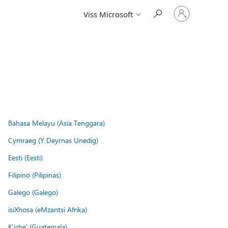
Pierakstieties
Viss Microsoft
savā
kontā
Bahasa Melayu (Asia Tenggara)
Cymraeg (Y Deyrnas Unedig)
Eesti (Eesti)
Filipino (Pilipinas)
Galego (Galego)
isiXhosa (eMzantsi Afrika)
K'iche' (Guatemala)