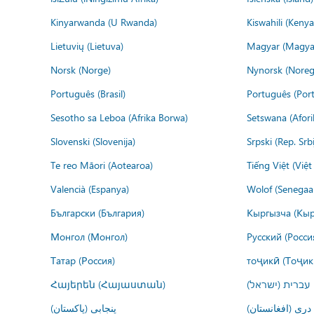
Kinyarwanda (U Rwanda)
Kiswahili (Kenya
Lietuvių (Lietuva)
Magyar (Magya
Norsk (Norge)
Nynorsk (Noreg
Português (Brasil)
Português (Port
Sesotho sa Leboa (Afrika Borwa)
Setswana (Afor
Slovenski (Slovenija)
Srpski (Rep. Srb
Te reo Māori (Aotearoa)
Tiếng Việt (Việ
Valencià (Espanya)
Wolof (Senegaal
Български (България)
Кыргызча (Кыр
Монгол (Монгол)
Русский (Росси
Татар (Россия)
тоҷикӣ (Тоҷик
Հայերեն (Հայաստան)
עברית (ישראל)
درى (افغانستان)
پنجابی (پاکستان)