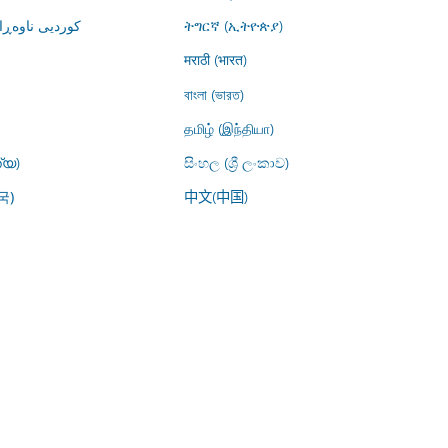
کوردیی ناوە)
ትግርኛ (ኢትዮጵያ)
मराठी (भारत)
বাংলা (ভারত)
தமிழ் (இந்தியா)
്യ)
සිංහල (ශ්‍රී ලංකාව)
中文(中国)
국)