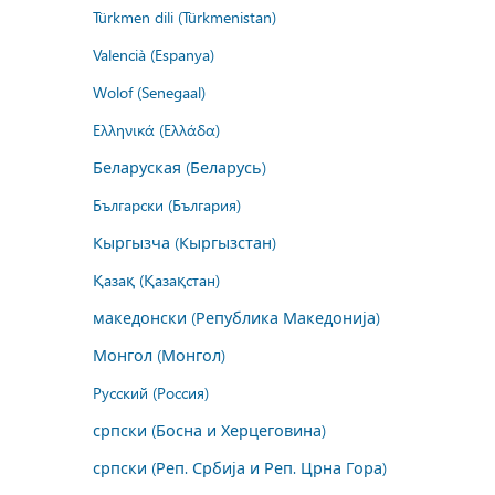
Türkmen dili (Türkmenistan)
Valencià (Espanya)
Wolof (Senegaal)
Ελληνικά (Ελλάδα)
Беларуская (Беларусь)
Български (България)
Кыргызча (Кыргызстан)
Қазақ (Қазақстан)
македонски (Република Македонија)
Монгол (Монгол)
Русский (Россия)
српски (Босна и Херцеговина)
српски (Реп. Србија и Реп. Црна Гора)