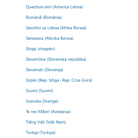
Quechua simi (America Latina)
Română (România)
Sesotho sa Leboa (Afrika Borwa)
Setswana (Aforika Borwa)
Shqip (shqipëri)
Slovenčina (Slovenská republika)
Slovenski (Slovenija)
Srpski (Rep. Srbija i Rep. Crna Gora)
Suomi (Suomi)
Svenska (Sverige)
Te reo Māori (Aotearoa)
Tiếng Việt (Việt Nam)
Türkçe (Türkiye)