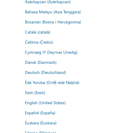
Azərbaycan (Azərbaycan)
Bahasa Melayu (Asia Tenggara)
Bosanski (Bosna i Hercegovina)
Català (català)
Čeština (Česko)
Cymraeg (Y Deyrnas Unedig)
Dansk (Danmark)
Deutsch (Deutschland)
Èdè Yorùbá (Orilẹ̀-èdè Nàìjíríà)
Eesti (Eesti)
English (United States)
Español (España)
Euskara (Euskara)
Filipino (Pilipinas)