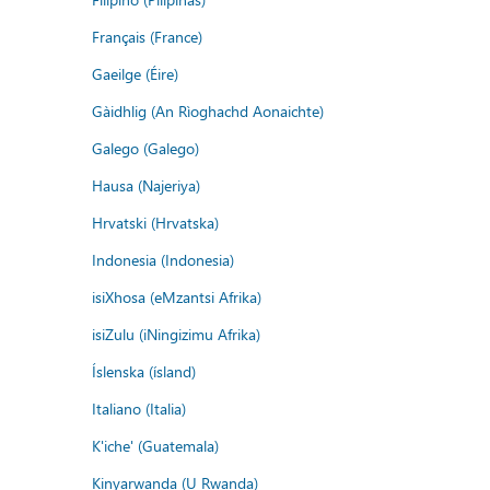
Français (France)
Gaeilge (Éire)
Gàidhlig (An Rìoghachd Aonaichte)
Galego (Galego)
Hausa (Najeriya)
Hrvatski (Hrvatska)
Indonesia (Indonesia)
isiXhosa (eMzantsi Afrika)
isiZulu (iNingizimu Afrika)
Íslenska (ísland)
Italiano (Italia)
K'iche' (Guatemala)
Kinyarwanda (U Rwanda)