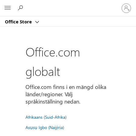
Logga
Microsoft
in
på
Office Store
ditt
konto
Office.com
globalt
Office.com finns i en mängd olika
länder/regioner. Välj
språkinställning nedan.
Afrikaans (Suid-Afrika)
Asụsụ Igbo (Naịjịrịa)