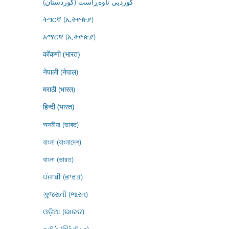
کوردیی ناوەڕاست (کوردستان)
ትግርኛ (ኢትዮጵያ)
አማርኛ (ኢትዮጵያ)
कोंकणी (भारत)
नेपाली (नेपाल)
मराठी (भारत)
हिन्दी (भारत)
অসমীয়া (ভাৰত)
বাংলা (বাংলাদেশ)
বাংলা (ভারত)
ਪੰਜਾਬੀ (ਭਾਰਤ)
ગુજરાતી (ભારત)
ଓଡ଼ିଆ (ଭାରତ)
தமிழ் (இந்தியா)