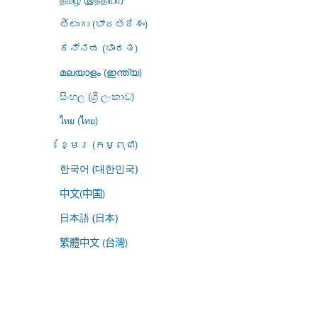
తెలుగు (భారతదేశం)
ಕನ್ನಡ (ಭಾರತ)
മലയാളം (ഇന്ത്യ)
සිංහල (ශ්‍රී ලංකාව)
ไทย (ไทย)
ខ្មែរ (កម្ពុជា)
한국어 (대한민국)
中文(中国)
日本語 (日本)
繁體中文 (台灣)