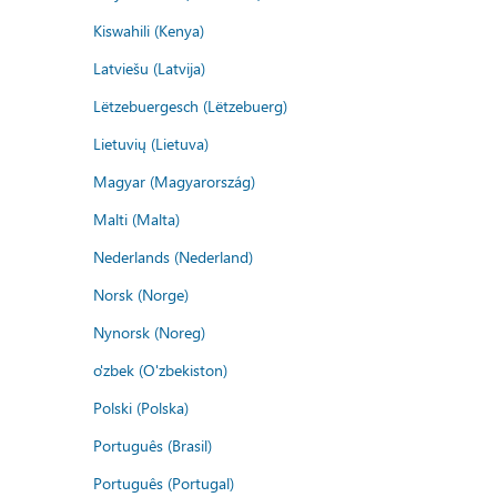
Kiswahili (Kenya)
Latviešu (Latvija)
Lëtzebuergesch (Lëtzebuerg)
Lietuvių (Lietuva)
Magyar (Magyarország)
Malti (Malta)
Nederlands (Nederland)
Norsk (Norge)
Nynorsk (Noreg)
o'zbek (O'zbekiston)
Polski (Polska)
Português (Brasil)
Português (Portugal)