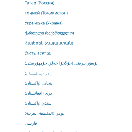
Татар (Россия)
тоҷикӣ (Тоҷикистон)
Українська (Україна)
ქართული (საქართველო)
Հայերեն (Հայաստան)
עברית (ישראל)
ئۇيغۇر يېزىقى (جۇڭخۇا خەلق جۇمھۇرىيىتى)
اُردو (پاکستان)
پنجابی (پاکستان)
درى (افغانستان)
سنڌي (پاکستان)
عربي (المنطقة العربية)
فارسى