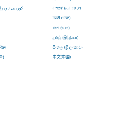
کوردیی ناوە)
ትግርኛ (ኢትዮጵያ)
मराठी (भारत)
বাংলা (ভারত)
தமிழ் (இந்தியா)
്യ)
සිංහල (ශ්‍රී ලංකාව)
中文(中国)
국)