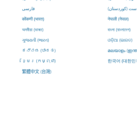
ڕاست (کوردستان
فارسى
नेपाली (नेपाल)
कोंकणी (भारत)
অসমীয়া (ভাৰত)
বাংলা (বাংলাদেশ)
ગુજરાતી (ભારત)
ଓଡ଼ିଆ (ଭାରତ)
ಕನ್ನಡ (ಭಾರತ)
മലയാളം (ഇന്ത
ខ្មែរ (កម្ពុជា)
한국어 (대한민
繁體中文 (台灣)