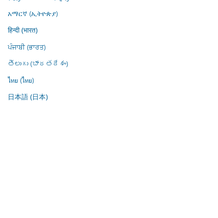
አማርኛ (ኢትዮጵያ)
हिन्दी (भारत)
ਪੰਜਾਬੀ (ਭਾਰਤ)
తెలుగు (భారతదేశం)
ไทย (ไทย)
日本語 (日本)