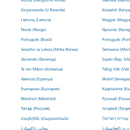
Kinyarwanda (U Rwanda)
Kiswahili (Kenya
Lietuvių (Lietuva)
Magyar (Magya
Norsk (Norge)
Nynorsk (Noreg
Português (Brasil)
Português (Port
Sesotho sa Leboa (Afrika Borwa)
Setswana (Afor
Slovenski (Slovenija)
Srpski (Rep. Srb
Te reo Māori (Aotearoa)
Tiếng Việt (Việ
Valencià (Espanya)
Wolof (Senegaal
Български (България)
Кыргызча (Кы
Монгол (Монгол)
Русский (Росси
Татар (Россия)
тоҷикӣ (Тоҷи
Հայերեն (Հայաստան)
עברית (ישראל)
درى (افغانستان)
پنجابی (پاکستان)