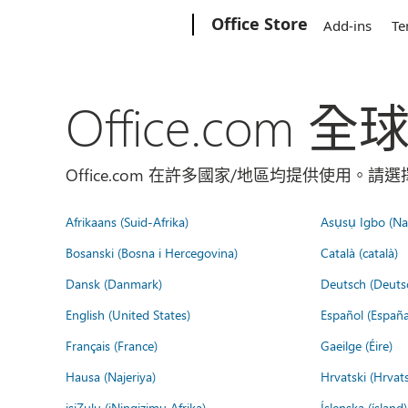
Microsoft
Office Store
Add-ins
Te
Office.com 
Office.com 在許多國家/地區均提供使用。
Afrikaans (Suid-Afrika)
Asụsụ Igbo (Naị
Bosanski (Bosna i Hercegovina)
Català (català)
Dansk (Danmark)
Deutsch (Deuts
English (United States)
Español (España
Français (France)
Gaeilge (Éire)
Hausa (Najeriya)
Hrvatski (Hrvat
isiZulu (iNingizimu Afrika)
Íslenska (ísland)