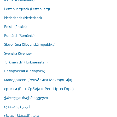
Lëtzebuergesch (Lëtzebuerg)
Nederlands (Nederland)
Polski (Polska)
Română (România)
Slovenčina (Slovenská republika)
Svenska (Sverige)
Türkmen dili (Türkmenistan)
Беларуская (Беларусь)
македонски (Република Македонија)
српски (Реп. Србија и Реп. Црна Гора)
ქართული (საქართველო)
اُردو (پاکستان)
عربي (المنطقة العربية)