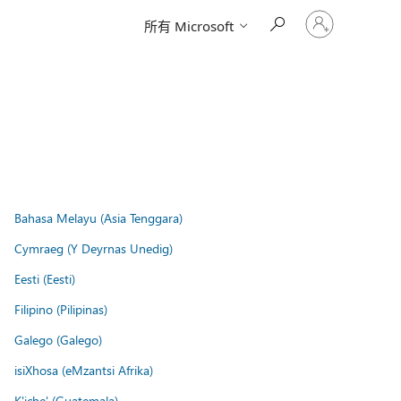
登
所有 Microsoft
入
您
的
帳
戶
Bahasa Melayu (Asia Tenggara)
Cymraeg (Y Deyrnas Unedig)
Eesti (Eesti)
Filipino (Pilipinas)
Galego (Galego)
isiXhosa (eMzantsi Afrika)
K'iche' (Guatemala)