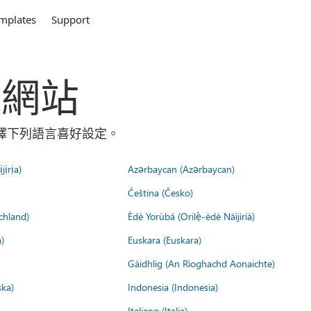
mplates
Support
全球網站
請選擇下列語言喜好設定。
jịrịa)
Azərbaycan (Azərbaycan)
Čeština (Česko)
chland)
Èdè Yorùbá (Orilẹ̀-èdè Nàìjíríà)
)
Euskara (Euskara)
Gàidhlig (An Rìoghachd Aonaichte)
ska)
Indonesia (Indonesia)
Italiano (Italia)