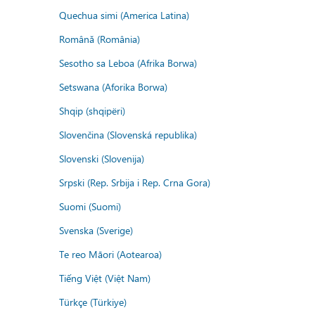
Quechua simi (America Latina)
Română (România)
Sesotho sa Leboa (Afrika Borwa)
Setswana (Aforika Borwa)
Shqip (shqipëri)
Slovenčina (Slovenská republika)
Slovenski (Slovenija)
Srpski (Rep. Srbija i Rep. Crna Gora)
Suomi (Suomi)
Svenska (Sverige)
Te reo Māori (Aotearoa)
Tiếng Việt (Việt Nam)
Türkçe (Türkiye)