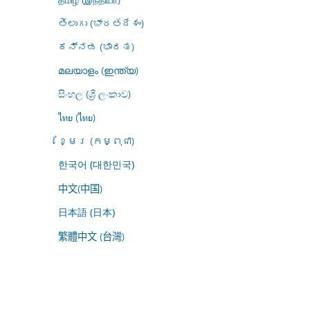
తెలుగు (భారతదేశం)
ಕನ್ನಡ (ಭಾರತ)
മലയാളം (ഇന്ത്യ)
සිංහල (ශ්‍රී ලංකාව)
ไทย (ไทย)
ខ្មែរ (កម្ពុជា)
한국어 (대한민국)
中文(中国)
日本語 (日本)
繁體中文 (台灣)