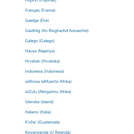
Français (France)
Gaeilge (Éire)
Gàidhlig (An Rìoghachd Aonaichte)
Galego (Galego)
Hausa (Najeriya)
Hrvatski (Hrvatska)
Indonesia (Indonesia)
isiXhosa (eMzantsi Afrika)
isiZulu (iNingizimu Afrika)
Íslenska (ísland)
Italiano (Italia)
K'iche' (Guatemala)
Kinyarwanda (U Rwanda)