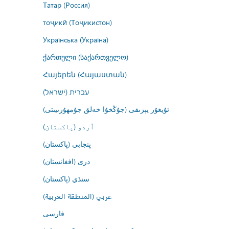
Татар (Россия)
тоҷикӣ (Тоҷикистон)
Українська (Україна)
ქართული (საქართველო)
Հայերեն (Հայաստան)
עברית (ישראל)
ئۇيغۇر يېزىقى (جۇڭخۇا خەلق جۇمھۇرىيىتى)
اُردو (پاکستان)
پنجابی (پاکستان)
درى (افغانستان)
سنڌي (پاکستان)
عربي (المنطقة العربية)
فارسى