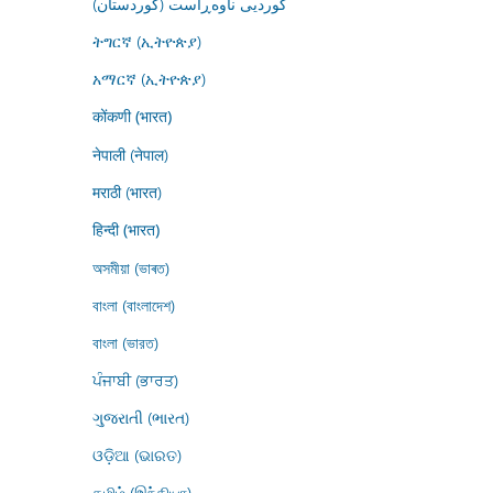
کوردیی ناوەڕاست (کوردستان)
ትግርኛ (ኢትዮጵያ)
አማርኛ (ኢትዮጵያ)
कोंकणी (भारत)
नेपाली (नेपाल)
मराठी (भारत)
हिन्दी (भारत)
অসমীয়া (ভাৰত)
বাংলা (বাংলাদেশ)
বাংলা (ভারত)
ਪੰਜਾਬੀ (ਭਾਰਤ)
ગુજરાતી (ભારત)
ଓଡ଼ିଆ (ଭାରତ)
தமிழ் (இந்தியா)