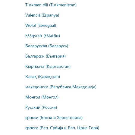
Türkmen dili (Türkmenistan)
Valencià (Espanya)
Wolof (Senegaal)
Ελληνικά (Ελλάδα)
Беларуская (Беларусь)
Български (България)
Кыргызча (Кыргызстан)
Қазақ (Қазақстан)
македонски (Република Македонија)
Монгол (Монгол)
Русский (Россия)
српски (Босна и Херцеговина)
српски (Реп. Србија и Реп. Црна Гора)