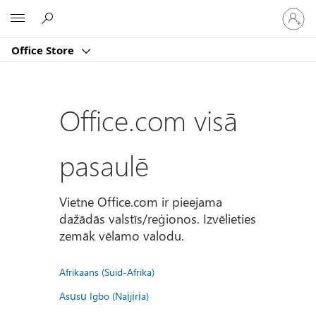
Pierakst
Microsoft
savā
kontā
Office Store
Office.com visā
pasaulē
Vietne Office.com ir pieejama
dažādās valstīs/reģionos. Izvēlieties
zemāk vēlamo valodu.
Afrikaans (Suid-Afrika)
Asụsụ Igbo (Naịjịrịa)