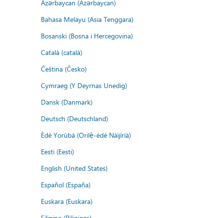
Azərbaycan (Azərbaycan)
Bahasa Melayu (Asia Tenggara)
Bosanski (Bosna i Hercegovina)
Català (català)
Čeština (Česko)
Cymraeg (Y Deyrnas Unedig)
Dansk (Danmark)
Deutsch (Deutschland)
Èdè Yorùbá (Orilẹ̀-èdè Nàìjíríà)
Eesti (Eesti)
English (United States)
Español (España)
Euskara (Euskara)
Filipino (Pilipinas)