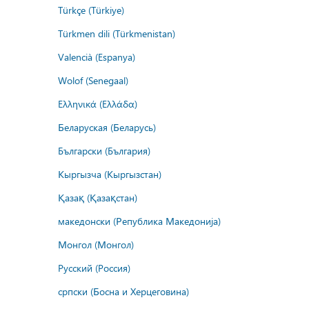
Türkçe (Türkiye)
Türkmen dili (Türkmenistan)
Valencià (Espanya)
Wolof (Senegaal)
Ελληνικά (Ελλάδα)
Беларуская (Беларусь)
Български (България)
Кыргызча (Кыргызстан)
Қазақ (Қазақстан)
македонски (Република Македонија)
Монгол (Монгол)
Русский (Россия)
српски (Босна и Херцеговина)