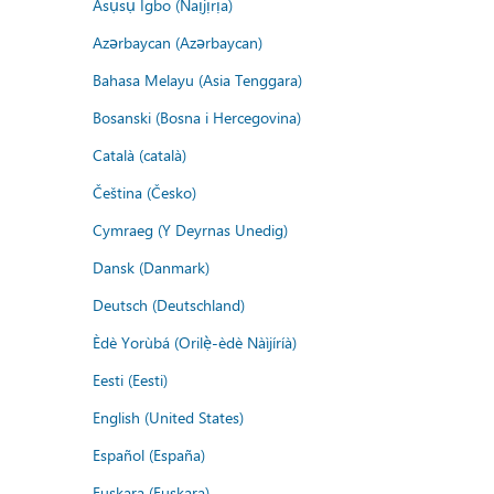
Asụsụ Igbo (Naịjịrịa)
Azərbaycan (Azərbaycan)
Bahasa Melayu (Asia Tenggara)
Bosanski (Bosna i Hercegovina)
Català (català)
Čeština (Česko)
Cymraeg (Y Deyrnas Unedig)
Dansk (Danmark)
Deutsch (Deutschland)
Èdè Yorùbá (Orilẹ̀-èdè Nàìjíríà)
Eesti (Eesti)
English (United States)
Español (España)
Euskara (Euskara)