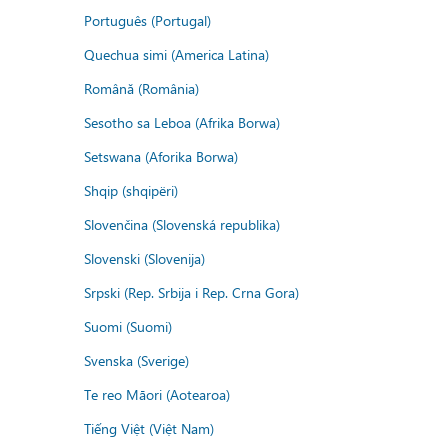
Português (Portugal)
Quechua simi (America Latina)
Română (România)
Sesotho sa Leboa (Afrika Borwa)
Setswana (Aforika Borwa)
Shqip (shqipëri)
Slovenčina (Slovenská republika)
Slovenski (Slovenija)
Srpski (Rep. Srbija i Rep. Crna Gora)
Suomi (Suomi)
Svenska (Sverige)
Te reo Māori (Aotearoa)
Tiếng Việt (Việt Nam)