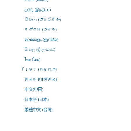
தமிழ் (இந்தியா)
తెలుగు (భారతదేశం)
ಕನ್ನಡ (ಭಾರತ)
മലയാളം (ഇന്ത്യ)
සිංහල (ශ්‍රී ලංකාව)
ไทย (ไทย)
ខ្មែរ (កម្ពុជា)
한국어 (대한민국)
中文(中国)
日本語 (日本)
繁體中文 (台灣)