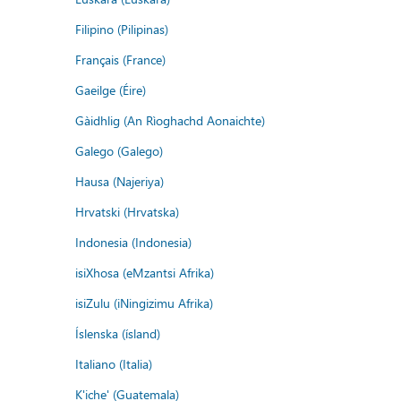
Filipino (Pilipinas)
Français (France)
Gaeilge (Éire)
Gàidhlig (An Rìoghachd Aonaichte)
Galego (Galego)
Hausa (Najeriya)
Hrvatski (Hrvatska)
Indonesia (Indonesia)
isiXhosa (eMzantsi Afrika)
isiZulu (iNingizimu Afrika)
Íslenska (ísland)
Italiano (Italia)
K'iche' (Guatemala)