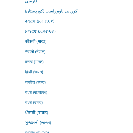
فارسى
کوردیی ناوەڕاست (کوردستان)
ትግርኛ (ኢትዮጵያ)
አማርኛ (ኢትዮጵያ)
कोंकणी (भारत)
नेपाली (नेपाल)
मराठी (भारत)
हिन्दी (भारत)
অসমীয়া (ভাৰত)
বাংলা (বাংলাদেশ)
বাংলা (ভারত)
ਪੰਜਾਬੀ (ਭਾਰਤ)
ગુજરાતી (ભારત)
ଓଡ଼ିଆ (ଭାରତ)