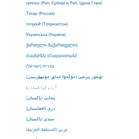
српски (Реп. Србија и Реп. Црна Гора)
Татар (Россия)
тоҷикӣ (Тоҷикистон)
Українська (Україна)
ქართული (საქართველო)
Հայերեն (Հայաստան)
עברית (ישראל)
ئۇيغۇر يېزىقى (جۇڭخۇا خەلق جۇمھۇرىيىتى)
اُردو (پاکستان)
پنجابی (پاکستان)
درى (افغانستان)
سنڌي (پاکستان)
عربي (المنطقة العربية)