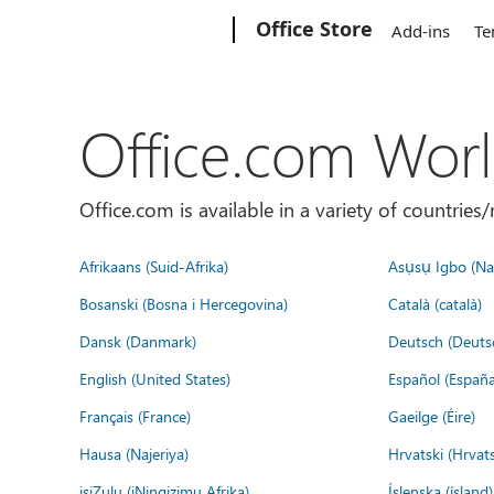
Microsoft
Office Store
Add-ins
Te
Office.com Wor
Office.com is available in a variety of countri
Afrikaans (Suid-Afrika)
Asụsụ Igbo (Naị
Bosanski (Bosna i Hercegovina)
Català (català)
Dansk (Danmark)
Deutsch (Deuts
English (United States)
Español (España
Français (France)
Gaeilge (Éire)
Hausa (Najeriya)
Hrvatski (Hrvat
isiZulu (iNingizimu Afrika)
Íslenska (ísland)