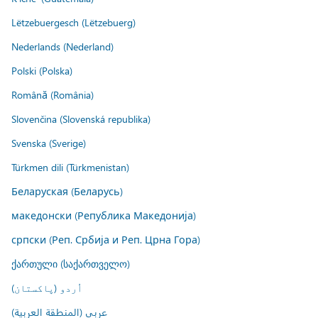
Lëtzebuergesch (Lëtzebuerg)
Nederlands (Nederland)
Polski (Polska)
Română (România)
Slovenčina (Slovenská republika)
Svenska (Sverige)
Türkmen dili (Türkmenistan)
Беларуская (Беларусь)
македонски (Република Македонија)
српски (Реп. Србија и Реп. Црна Гора)
ქართული (საქართველო)
اُردو (پاکستان)
عربي (المنطقة العربية)