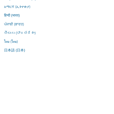
አማርኛ (ኢትዮጵያ)
हिन्दी (भारत)
ਪੰਜਾਬੀ (ਭਾਰਤ)
తెలుగు (భారతదేశం)
ไทย (ไทย)
日本語 (日本)