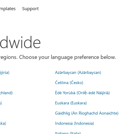
mplates
Support
ldwide
es/regions. Choose your language preference below.
jịrịa)
Azərbaycan (Azərbaycan)
Čeština (Česko)
chland)
Èdè Yorùbá (Orilẹ̀-èdè Nàìjíríà)
)
Euskara (Euskara)
Gàidhlig (An Rìoghachd Aonaichte)
ska)
Indonesia (Indonesia)
Italiano (Italia)