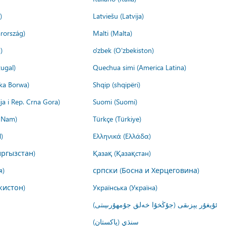
)
Latviešu (Latvija)
rország)
Malti (Malta)
)
o'zbek (O'zbekiston)
ugal)
Quechua simi (America Latina)
ika Borwa)
Shqip (shqipëri)
ija i Rep. Crna Gora)
Suomi (Suomi)
t Nam)
Türkçe (Türkiye)
)
Ελληνικά (Ελλάδα)
ргызстан)
Қазақ (Қазақстан)
я)
српски (Босна и Херцеговина)
кистон)
Українська (Україна)
ئۇيغۇر يېزىقى (جۇڭخۇا خەلق جۇمھۇرىيىتى)
سنڌي (پاکستان)