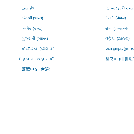
ڕاست (کوردستان
فارسى
नेपाली (नेपाल)
कोंकणी (भारत)
অসমীয়া (ভাৰত)
বাংলা (বাংলাদেশ)
ગુજરાતી (ભારત)
ଓଡ଼ିଆ (ଭାରତ)
ಕನ್ನಡ (ಭಾರತ)
മലയാളം (ഇന്ത
ខ្មែរ (កម្ពុជា)
한국어 (대한민
繁體中文 (台灣)