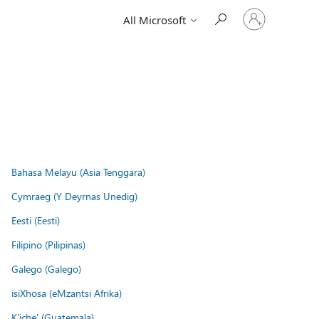
Sign
All Microsoft
in
to
your
account
Bahasa Melayu (Asia Tenggara)
Cymraeg (Y Deyrnas Unedig)
Eesti (Eesti)
Filipino (Pilipinas)
Galego (Galego)
isiXhosa (eMzantsi Afrika)
K'iche' (Guatemala)