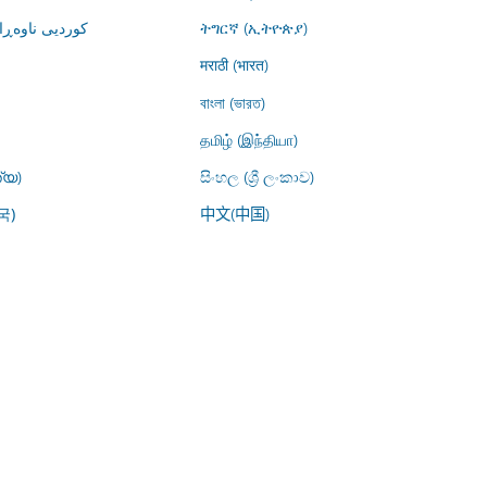
کوردیی ناوە)
ትግርኛ (ኢትዮጵያ)
मराठी (भारत)
বাংলা (ভারত)
தமிழ் (இந்தியா)
്യ)
සිංහල (ශ්‍රී ලංකාව)
中文(中国)
국)