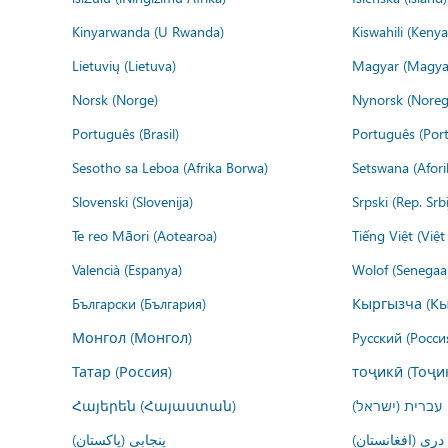
Kinyarwanda (U Rwanda)
Kiswahili (Kenya
Lietuvių (Lietuva)
Magyar (Magya
Norsk (Norge)
Nynorsk (Noreg
Português (Brasil)
Português (Port
Sesotho sa Leboa (Afrika Borwa)
Setswana (Afor
Slovenski (Slovenija)
Srpski (Rep. Srb
Te reo Māori (Aotearoa)
Tiếng Việt (Việ
Valencià (Espanya)
Wolof (Senegaal
Български (България)
Кыргызча (Кы
Монгол (Монгол)
Русский (Росси
Татар (Россия)
тоҷикӣ (Тоҷи
Հայերեն (Հայաստան)
עברית (ישראל)
درى (افغانستان)
پنجابی (پاکستان)