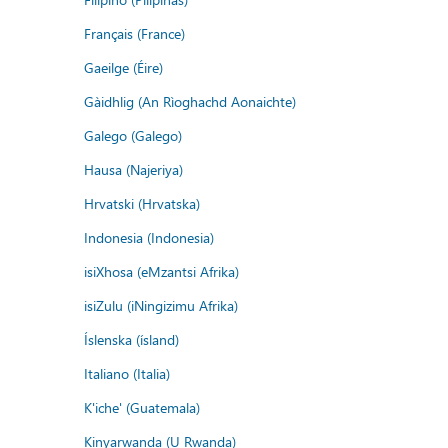
Français (France)
Gaeilge (Éire)
Gàidhlig (An Rìoghachd Aonaichte)
Galego (Galego)
Hausa (Najeriya)
Hrvatski (Hrvatska)
Indonesia (Indonesia)
isiXhosa (eMzantsi Afrika)
isiZulu (iNingizimu Afrika)
Íslenska (ísland)
Italiano (Italia)
K'iche' (Guatemala)
Kinyarwanda (U Rwanda)