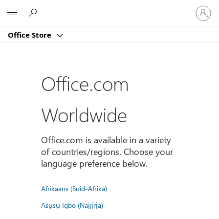
Sign
Microsoft
in
to
Office Store
your
account
Office.com
Worldwide
Office.com is available in a variety
of countries/regions. Choose your
language preference below.
Afrikaans (Suid-Afrika)
Asụsụ Igbo (Naịjịrịa)