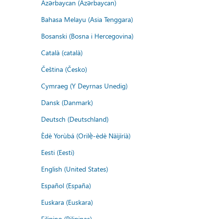
Azərbaycan (Azərbaycan)
Bahasa Melayu (Asia Tenggara)
Bosanski (Bosna i Hercegovina)
Català (català)
Čeština (Česko)
Cymraeg (Y Deyrnas Unedig)
Dansk (Danmark)
Deutsch (Deutschland)
Èdè Yorùbá (Orilẹ̀-èdè Nàìjíríà)
Eesti (Eesti)
English (United States)
Español (España)
Euskara (Euskara)
Filipino (Pilipinas)