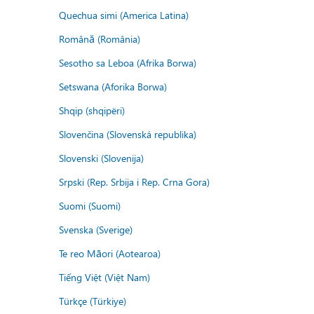
Quechua simi (America Latina)
Română (România)
Sesotho sa Leboa (Afrika Borwa)
Setswana (Aforika Borwa)
Shqip (shqipëri)
Slovenčina (Slovenská republika)
Slovenski (Slovenija)
Srpski (Rep. Srbija i Rep. Crna Gora)
Suomi (Suomi)
Svenska (Sverige)
Te reo Māori (Aotearoa)
Tiếng Việt (Việt Nam)
Türkçe (Türkiye)