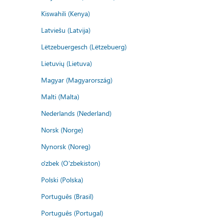
Kiswahili (Kenya)
Latviešu (Latvija)
Lëtzebuergesch (Lëtzebuerg)
Lietuvių (Lietuva)
Magyar (Magyarország)
Malti (Malta)
Nederlands (Nederland)
Norsk (Norge)
Nynorsk (Noreg)
o'zbek (O'zbekiston)
Polski (Polska)
Português (Brasil)
Português (Portugal)