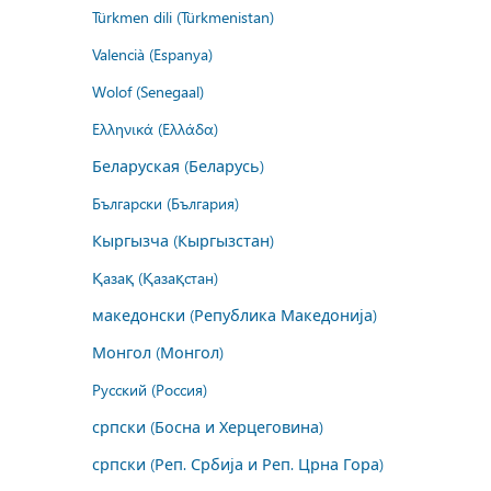
Türkmen dili (Türkmenistan)
Valencià (Espanya)
Wolof (Senegaal)
Ελληνικά (Ελλάδα)
Беларуская (Беларусь)
Български (България)
Кыргызча (Кыргызстан)
Қазақ (Қазақстан)
македонски (Република Македонија)
Монгол (Монгол)
Русский (Россия)
српски (Босна и Херцеговина)
српски (Реп. Србија и Реп. Црна Гора)