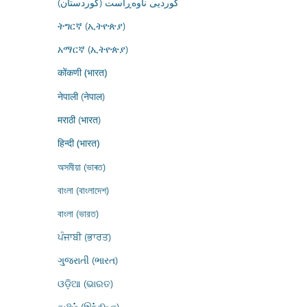
کوردیی ناوەڕاست (کوردستان)
ትግርኛ (ኢትዮጵያ)
አማርኛ (ኢትዮጵያ)
कोंकणी (भारत)
नेपाली (नेपाल)
मराठी (भारत)
हिन्दी (भारत)
অসমীয়া (ভাৰত)
বাংলা (বাংলাদেশ)
বাংলা (ভারত)
ਪੰਜਾਬੀ (ਭਾਰਤ)
ગુજરાતી (ભારત)
ଓଡ଼ିଆ (ଭାରତ)
தமிழ் (இந்தியா)