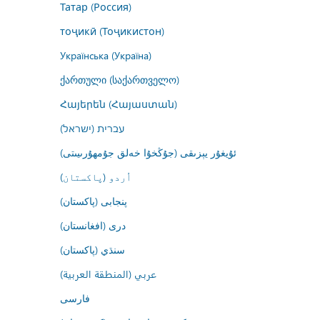
Татар (Россия)
тоҷикӣ (Тоҷикистон)
Українська (Україна)
ქართული (საქართველო)
Հայերեն (Հայաստան)
עברית (ישראל)
ئۇيغۇر يېزىقى (جۇڭخۇا خەلق جۇمھۇرىيىتى)
اُردو (پاکستان)
پنجابی (پاکستان)
درى (افغانستان)
سنڌي (پاکستان)
عربي (المنطقة العربية)
فارسى