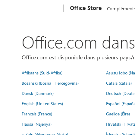
Microsoft
Office Store
Complément
Office.com dan
Office.com est disponible dans plusieurs pays/r
Afrikaans (Suid-Afrika)
Asụsụ Igbo (Naị
Bosanski (Bosna i Hercegovina)
Català (català)
Dansk (Danmark)
Deutsch (Deuts
English (United States)
Español (España
Français (France)
Gaeilge (Éire)
Hausa (Najeriya)
Hrvatski (Hrvat
isiZulu (iNingizimu Afrika)
Íslenska (ísland)