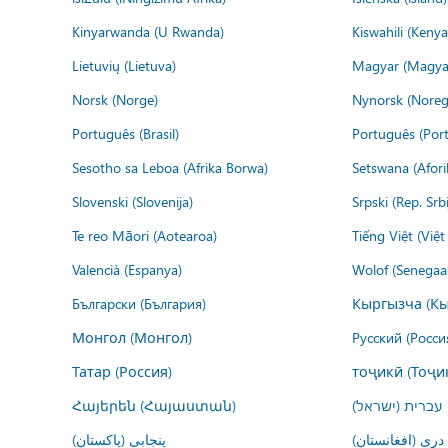
Kinyarwanda (U Rwanda)
Kiswahili (Kenya
Lietuvių (Lietuva)
Magyar (Magya
Norsk (Norge)
Nynorsk (Noreg
Português (Brasil)
Português (Port
Sesotho sa Leboa (Afrika Borwa)
Setswana (Afor
Slovenski (Slovenija)
Srpski (Rep. Srb
Te reo Māori (Aotearoa)
Tiếng Việt (Việ
Valencià (Espanya)
Wolof (Senegaal
Български (България)
Кыргызча (Кы
Монгол (Монгол)
Русский (Росси
Татар (Россия)
тоҷикӣ (Тоҷи
Հայերեն (Հայաստան)
עברית (ישראל)
درى (افغانستان)
پنجابی (پاکستان)