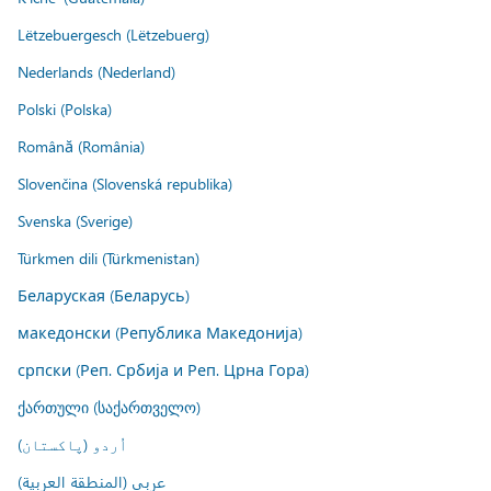
Lëtzebuergesch (Lëtzebuerg)
Nederlands (Nederland)
Polski (Polska)
Română (România)
Slovenčina (Slovenská republika)
Svenska (Sverige)
Türkmen dili (Türkmenistan)
Беларуская (Беларусь)
македонски (Република Македонија)
српски (Реп. Србија и Реп. Црна Гора)
ქართული (საქართველო)
اُردو (پاکستان)
عربي (المنطقة العربية)