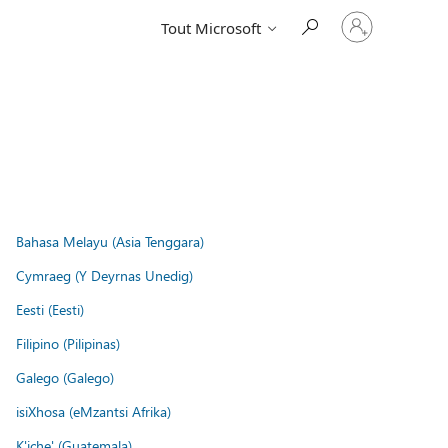
Connectez-
Tout Microsoft
vous
à
votre
compte
Bahasa Melayu (Asia Tenggara)
Cymraeg (Y Deyrnas Unedig)
Eesti (Eesti)
Filipino (Pilipinas)
Galego (Galego)
isiXhosa (eMzantsi Afrika)
K'iche' (Guatemala)