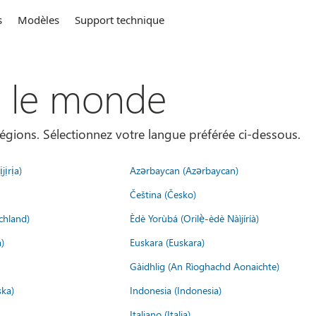
s
Modèles
Support technique
s le monde
égions. Sélectionnez votre langue préférée ci-dessous.
jịrịa)
Azərbaycan (Azərbaycan)
Čeština (Česko)
chland)
Èdè Yorùbá (Orilẹ̀-èdè Nàìjíríà)
)
Euskara (Euskara)
Gàidhlig (An Rìoghachd Aonaichte)
ska)
Indonesia (Indonesia)
Italiano (Italia)