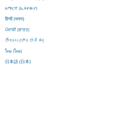
አማርኛ (ኢትዮጵያ)
हिन्दी (भारत)
ਪੰਜਾਬੀ (ਭਾਰਤ)
తెలుగు (భారతదేశం)
ไทย (ไทย)
日本語 (日本)