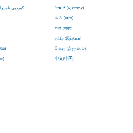
کوردیی ناوە)
ትግርኛ (ኢትዮጵያ)
मराठी (भारत)
বাংলা (ভারত)
தமிழ் (இந்தியா)
്യ)
සිංහල (ශ්‍රී ලංකාව)
中文(中国)
국)