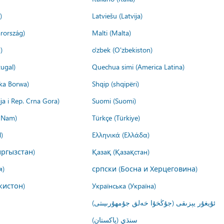
)
Latviešu (Latvija)
rország)
Malti (Malta)
)
o'zbek (O'zbekiston)
ugal)
Quechua simi (America Latina)
ika Borwa)
Shqip (shqipëri)
ija i Rep. Crna Gora)
Suomi (Suomi)
t Nam)
Türkçe (Türkiye)
)
Ελληνικά (Ελλάδα)
ргызстан)
Қазақ (Қазақстан)
я)
српски (Босна и Херцеговина)
кистон)
Українська (Україна)
ئۇيغۇر يېزىقى (جۇڭخۇا خەلق جۇمھۇرىيىتى)
سنڌي (پاکستان)