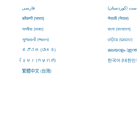
ڕاست (کوردستان
فارسى
नेपाली (नेपाल)
कोंकणी (भारत)
অসমীয়া (ভাৰত)
বাংলা (বাংলাদেশ)
ગુજરાતી (ભારત)
ଓଡ଼ିଆ (ଭାରତ)
ಕನ್ನಡ (ಭಾರತ)
മലയാളം (ഇന്ത
ខ្មែរ (កម្ពុជា)
한국어 (대한민
繁體中文 (台灣)