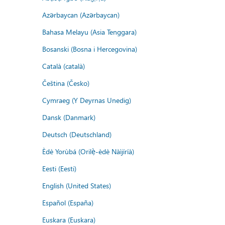
Azərbaycan (Azərbaycan)
Bahasa Melayu (Asia Tenggara)
Bosanski (Bosna i Hercegovina)
Català (català)
Čeština (Česko)
Cymraeg (Y Deyrnas Unedig)
Dansk (Danmark)
Deutsch (Deutschland)
Èdè Yorùbá (Orilẹ̀-èdè Nàìjíríà)
Eesti (Eesti)
English (United States)
Español (España)
Euskara (Euskara)