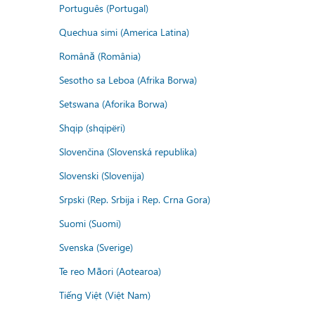
Português (Portugal)
Quechua simi (America Latina)
Română (România)
Sesotho sa Leboa (Afrika Borwa)
Setswana (Aforika Borwa)
Shqip (shqipëri)
Slovenčina (Slovenská republika)
Slovenski (Slovenija)
Srpski (Rep. Srbija i Rep. Crna Gora)
Suomi (Suomi)
Svenska (Sverige)
Te reo Māori (Aotearoa)
Tiếng Việt (Việt Nam)