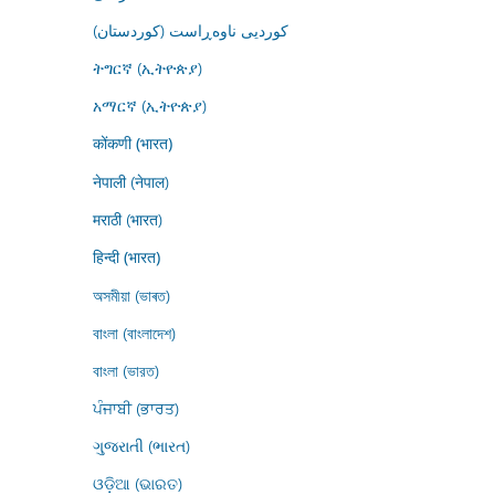
کوردیی ناوەڕاست (کوردستان)
ትግርኛ (ኢትዮጵያ)
አማርኛ (ኢትዮጵያ)
कोंकणी (भारत)
नेपाली (नेपाल)
मराठी (भारत)
हिन्दी (भारत)
অসমীয়া (ভাৰত)
বাংলা (বাংলাদেশ)
বাংলা (ভারত)
ਪੰਜਾਬੀ (ਭਾਰਤ)
ગુજરાતી (ભારત)
ଓଡ଼ିଆ (ଭାରତ)