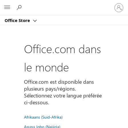
Connect
Microsoft
vous
à
Office Store
votre
compte
Office.com dans
le monde
Office.com est disponible dans
plusieurs pays/régions.
Sélectionnez votre langue préférée
ci-dessous.
Afrikaans (Suid-Afrika)
Asụsụ Igbo (Naịjịrịa)