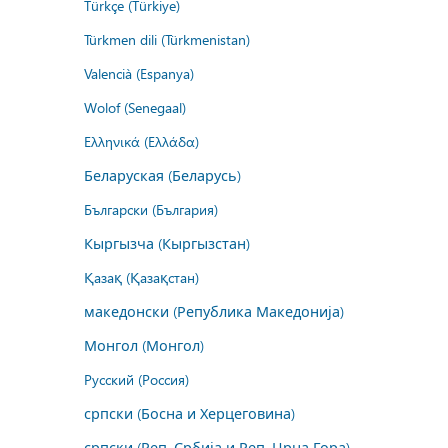
Türkçe (Türkiye)
Türkmen dili (Türkmenistan)
Valencià (Espanya)
Wolof (Senegaal)
Ελληνικά (Ελλάδα)
Беларуская (Беларусь)
Български (България)
Кыргызча (Кыргызстан)
Қазақ (Қазақстан)
македонски (Република Македонија)
Монгол (Монгол)
Русский (Россия)
српски (Босна и Херцеговина)
српски (Реп. Србија и Реп. Црна Гора)