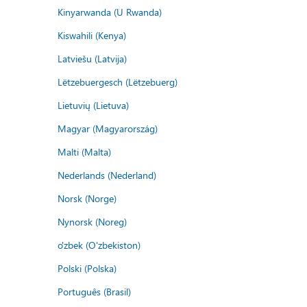
Kinyarwanda (U Rwanda)
Kiswahili (Kenya)
Latviešu (Latvija)
Lëtzebuergesch (Lëtzebuerg)
Lietuvių (Lietuva)
Magyar (Magyarország)
Malti (Malta)
Nederlands (Nederland)
Norsk (Norge)
Nynorsk (Noreg)
o'zbek (O'zbekiston)
Polski (Polska)
Português (Brasil)