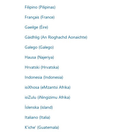
Filipino (Pilipinas)
Français (France)
Gaeilge (Éire)
Gàidhlig (An Rìoghachd Aonaichte)
Galego (Galego)
Hausa (Najeriya)
Hrvatski (Hrvatska)
Indonesia (Indonesia)
isiXhosa (eMzantsi Afrika)
isiZulu (iNingizimu Afrika)
Íslenska (ísland)
Italiano (Italia)
K'iche' (Guatemala)