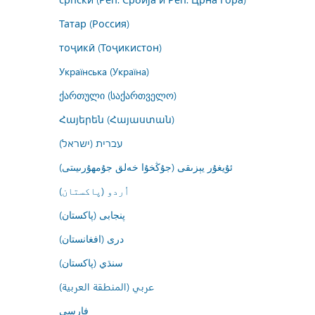
Татар (Россия)
тоҷикӣ (Тоҷикистон)
Українська (Україна)
ქართული (საქართველო)
Հայերեն (Հայաստան)
עברית (ישראל)
ئۇيغۇر يېزىقى (جۇڭخۇا خەلق جۇمھۇرىيىتى)
اُردو (پاکستان)
پنجابی (پاکستان)
درى (افغانستان)
سنڌي (پاکستان)
عربي (المنطقة العربية)
فارسى