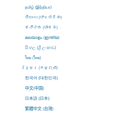
தமிழ் (இந்தியா)
తెలుగు (భారతదేశం)
ಕನ್ನಡ (ಭಾರತ)
മലയാളം (ഇന്ത്യ)
සිංහල (ශ්‍රී ලංකාව)
ไทย (ไทย)
ខ្មែរ (កម្ពុជា)
한국어 (대한민국)
中文(中国)
日本語 (日本)
繁體中文 (台灣)