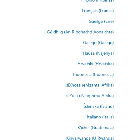
Français (France)
Gaeilge (Éire)
Gàidhlig (An Rìoghachd Aonaichte)
Galego (Galego)
Hausa (Najeriya)
Hrvatski (Hrvatska)
Indonesia (Indonesia)
isiXhosa (eMzantsi Afrika)
isiZulu (iNingizimu Afrika)
Íslenska (ísland)
Italiano (Italia)
K'iche' (Guatemala)
Kinyarwanda (U Rwanda)