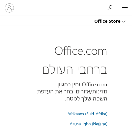
היכנס
Microsoft
לחשבון
שלך
Office Store
Office.com
ברחבי העולם
Office.com זמין במגוון
מדינות/אזורים. בחר את העדפת
השפה שלך למטה.
Afrikaans (Suid-Afrika)
Asụsụ Igbo (Naịjịrịa)