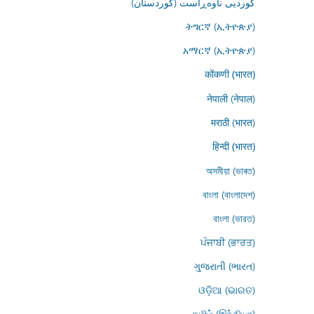
کوردیی ناوەڕاست (کوردستان)
ትግርኛ (ኢትዮጵያ)
አማርኛ (ኢትዮጵያ)
कोंकणी (भारत)
नेपाली (नेपाल)
मराठी (भारत)
हिन्दी (भारत)
অসমীয়া (ভাৰত)
বাংলা (বাংলাদেশ)
বাংলা (ভারত)
ਪੰਜਾਬੀ (ਭਾਰਤ)
ગુજરાતી (ભારત)
ଓଡ଼ିଆ (ଭାରତ)
தமிழ் (இந்தியா)