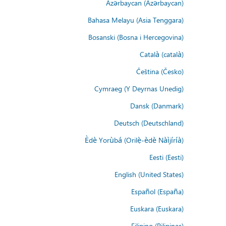
Azərbaycan (Azərbaycan)
Bahasa Melayu (Asia Tenggara)
Bosanski (Bosna i Hercegovina)
Català (català)
Čeština (Česko)
Cymraeg (Y Deyrnas Unedig)
Dansk (Danmark)
Deutsch (Deutschland)
Èdè Yorùbá (Orilẹ̀-èdè Nàìjíríà)
Eesti (Eesti)
English (United States)
Español (España)
Euskara (Euskara)
Filipino (Pilipinas)