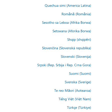
Quechua simi (America Latina)
Română (România)
Sesotho sa Leboa (Afrika Borwa)
Setswana (Aforika Borwa)
Shqip (shqipëri)
Slovenčina (Slovenská republika)
Slovenski (Slovenija)
Srpski (Rep. Srbija i Rep. Crna Gora)
Suomi (Suomi)
Svenska (Sverige)
Te reo Māori (Aotearoa)
Tiếng Việt (Việt Nam)
Türkçe (Türkiye)