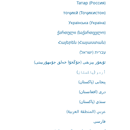
Татар (Россия)
тоҷикӣ (Тоҷикистон)
Українська (Україна)
ქართული (საქართველო)
Հայերեն (Հայաստան)
עברית (ישראל)
ئۇيغۇر يېزىقى (جۇڭخۇا خەلق جۇمھۇرىيىتى)
اُردو (پاکستان)
پنجابی (پاکستان)
درى (افغانستان)
سنڌي (پاکستان)
عربي (المنطقة العربية)
فارسى