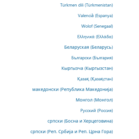
Türkmen dili (Türkmenistan)
Valencià (Espanya)
Wolof (Senegaal)
Ελληνικά (Ελλάδα)
Беларуская (Беларусь)
Български (България)
Кыргызча (Кыргызстан)
Қазақ (Қазақстан)
македонски (Република Македонија)
Монгол (Монгол)
Русский (Россия)
српски (Босна и Херцеговина)
српски (Реп. Србија и Реп. Црна Гора)