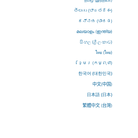
తెలుగు (భారతదేశం)
ಕನ್ನಡ (ಭಾರತ)
മലയാളം (ഇന്ത്യ)
සිංහල (ශ්‍රී ලංකාව)
ไทย (ไทย)
ខ្មែរ (កម្ពុជា)
한국어 (대한민국)
中文(中国)
日本語 (日本)
繁體中文 (台灣)