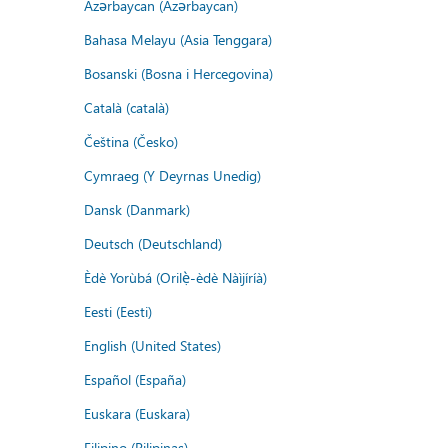
Azərbaycan (Azərbaycan)
Bahasa Melayu (Asia Tenggara)
Bosanski (Bosna i Hercegovina)
Català (català)
Čeština (Česko)
Cymraeg (Y Deyrnas Unedig)
Dansk (Danmark)
Deutsch (Deutschland)
Èdè Yorùbá (Orilẹ̀-èdè Nàìjíríà)
Eesti (Eesti)
English (United States)
Español (España)
Euskara (Euskara)
Filipino (Pilipinas)