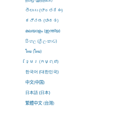
తెలుగు (భారతదేశం)
ಕನ್ನಡ (ಭಾರತ)
മലയാളം (ഇന്ത്യ)
සිංහල (ශ්‍රී ලංකාව)
ไทย (ไทย)
ខ្មែរ (កម្ពុជា)
한국어 (대한민국)
中文(中国)
日本語 (日本)
繁體中文 (台灣)