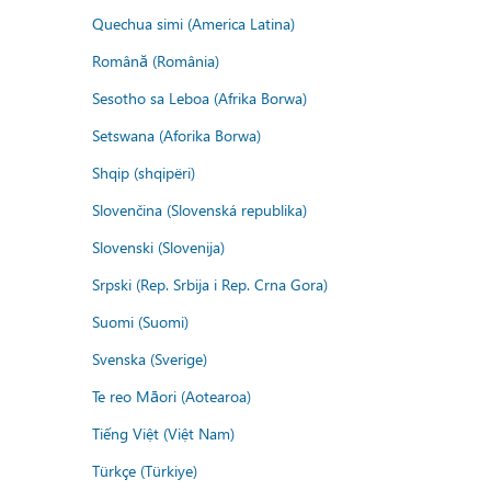
Quechua simi (America Latina)
Română (România)
Sesotho sa Leboa (Afrika Borwa)
Setswana (Aforika Borwa)
Shqip (shqipëri)
Slovenčina (Slovenská republika)
Slovenski (Slovenija)
Srpski (Rep. Srbija i Rep. Crna Gora)
Suomi (Suomi)
Svenska (Sverige)
Te reo Māori (Aotearoa)
Tiếng Việt (Việt Nam)
Türkçe (Türkiye)