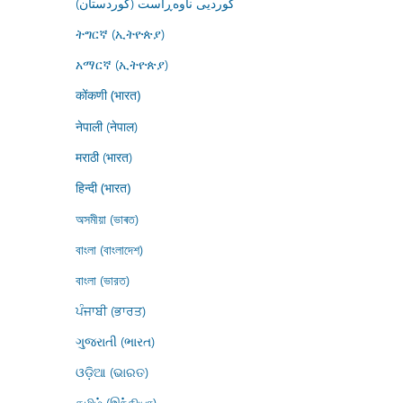
کوردیی ناوەڕاست (کوردستان)
ትግርኛ (ኢትዮጵያ)
አማርኛ (ኢትዮጵያ)
कोंकणी (भारत)
नेपाली (नेपाल)
मराठी (भारत)
हिन्दी (भारत)
অসমীয়া (ভাৰত)
বাংলা (বাংলাদেশ)
বাংলা (ভারত)
ਪੰਜਾਬੀ (ਭਾਰਤ)
ગુજરાતી (ભારત)
ଓଡ଼ିଆ (ଭାରତ)
தமிழ் (இந்தியா)