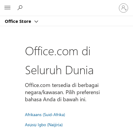
Masuk
Microsoft
ke
akun
Office Store
Anda
Office.com di
Seluruh Dunia
Office.com tersedia di berbagai
negara/kawasan. Pilih preferensi
bahasa Anda di bawah ini.
Afrikaans (Suid-Afrika)
Asụsụ Igbo (Naịjịrịa)