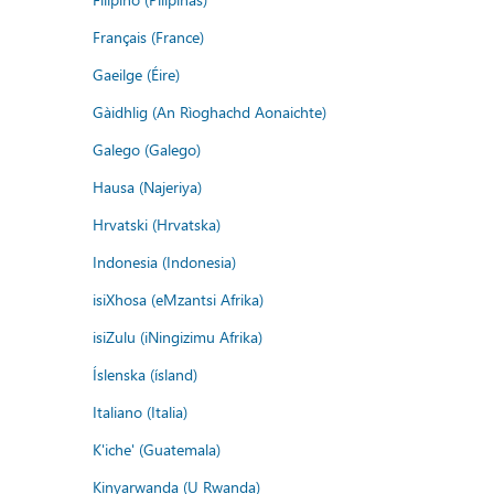
Français (France)
Gaeilge (Éire)
Gàidhlig (An Rìoghachd Aonaichte)
Galego (Galego)
Hausa (Najeriya)
Hrvatski (Hrvatska)
Indonesia (Indonesia)
isiXhosa (eMzantsi Afrika)
isiZulu (iNingizimu Afrika)
Íslenska (ísland)
Italiano (Italia)
K'iche' (Guatemala)
Kinyarwanda (U Rwanda)