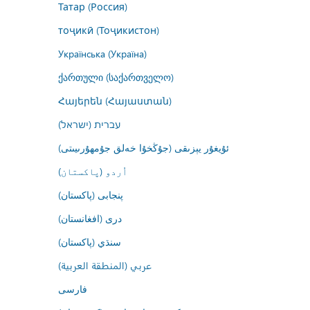
Татар (Россия)
тоҷикӣ (Тоҷикистон)
Українська (Україна)
ქართული (საქართველო)
Հայերեն (Հայաստան)
עברית (ישראל)
ئۇيغۇر يېزىقى (جۇڭخۇا خەلق جۇمھۇرىيىتى)
اُردو (پاکستان)
پنجابی (پاکستان)
درى (افغانستان)
سنڌي (پاکستان)
عربي (المنطقة العربية)
فارسى