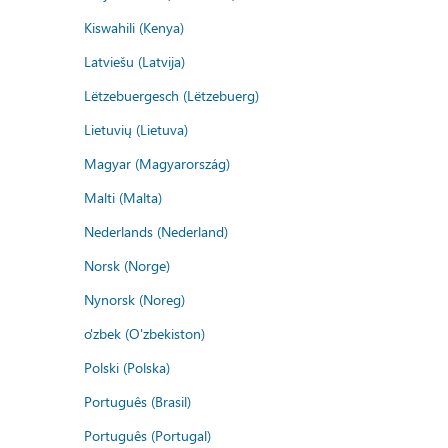
Kiswahili (Kenya)
Latviešu (Latvija)
Lëtzebuergesch (Lëtzebuerg)
Lietuvių (Lietuva)
Magyar (Magyarország)
Malti (Malta)
Nederlands (Nederland)
Norsk (Norge)
Nynorsk (Noreg)
o'zbek (O'zbekiston)
Polski (Polska)
Português (Brasil)
Português (Portugal)