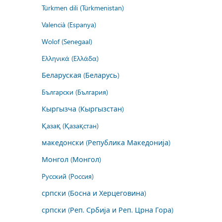
Türkmen dili (Türkmenistan)
Valencià (Espanya)
Wolof (Senegaal)
Ελληνικά (Ελλάδα)
Беларуская (Беларусь)
Български (България)
Кыргызча (Кыргызстан)
Қазақ (Қазақстан)
македонски (Република Македонија)
Монгол (Монгол)
Русский (Россия)
српски (Босна и Херцеговина)
српски (Реп. Србија и Реп. Црна Гора)