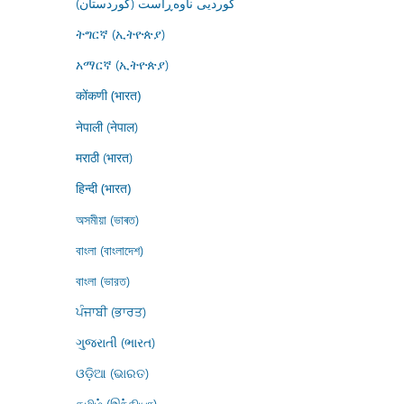
کوردیی ناوەڕاست (کوردستان)
ትግርኛ (ኢትዮጵያ)
አማርኛ (ኢትዮጵያ)
कोंकणी (भारत)
नेपाली (नेपाल)
मराठी (भारत)
हिन्दी (भारत)
অসমীয়া (ভাৰত)
বাংলা (বাংলাদেশ)
বাংলা (ভারত)
ਪੰਜਾਬੀ (ਭਾਰਤ)
ગુજરાતી (ભારત)
ଓଡ଼ିଆ (ଭାରତ)
தமிழ் (இந்தியா)