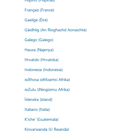
Français (France)
Gaeilge (Éire)
Gàidhlig (An Rìoghachd Aonaichte)
Galego (Galego)
Hausa (Najeriya)
Hrvatski (Hrvatska)
Indonesia (Indonesia)
isiXhosa (eMzantsi Afrika)
isiZulu (iNingizimu Afrika)
Íslenska (ísland)
Italiano (Italia)
K'iche' (Guatemala)
Kinyarwanda (U Rwanda)