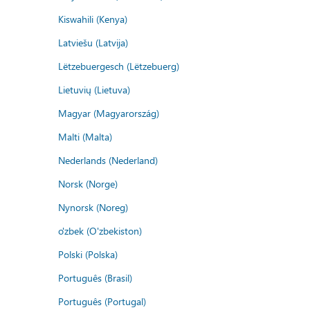
Kiswahili (Kenya)
Latviešu (Latvija)
Lëtzebuergesch (Lëtzebuerg)
Lietuvių (Lietuva)
Magyar (Magyarország)
Malti (Malta)
Nederlands (Nederland)
Norsk (Norge)
Nynorsk (Noreg)
o'zbek (O'zbekiston)
Polski (Polska)
Português (Brasil)
Português (Portugal)