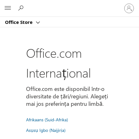
Conectaț
Microsoft
vă
la
Office Store
contul
dvs.
Office.com
Internațional
Office.com este disponibil într-o
diversitate de țări/regiuni. Alegeți
mai jos preferința pentru limbă.
Afrikaans (Suid-Afrika)
Asụsụ Igbo (Naịjịrịa)