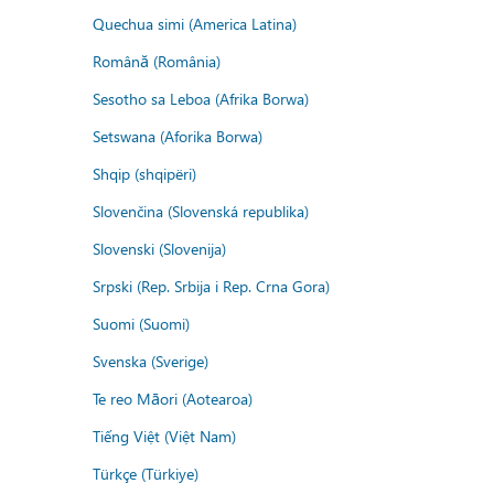
Quechua simi (America Latina)
Română (România)
Sesotho sa Leboa (Afrika Borwa)
Setswana (Aforika Borwa)
Shqip (shqipëri)
Slovenčina (Slovenská republika)
Slovenski (Slovenija)
Srpski (Rep. Srbija i Rep. Crna Gora)
Suomi (Suomi)
Svenska (Sverige)
Te reo Māori (Aotearoa)
Tiếng Việt (Việt Nam)
Türkçe (Türkiye)