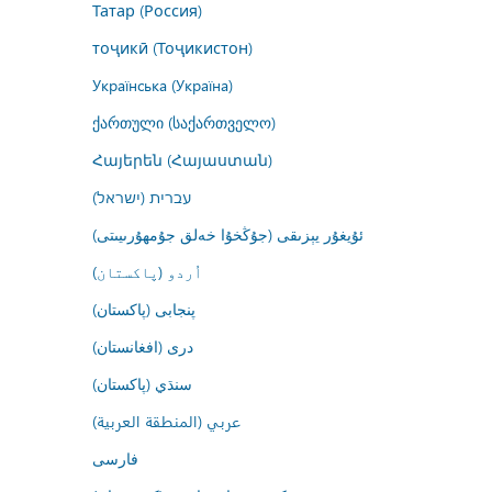
Татар (Россия)
тоҷикӣ (Тоҷикистон)
Українська (Україна)
ქართული (საქართველო)
Հայերեն (Հայաստան)
עברית (ישראל)
ئۇيغۇر يېزىقى (جۇڭخۇا خەلق جۇمھۇرىيىتى)
اُردو (پاکستان)
پنجابی (پاکستان)
درى (افغانستان)
سنڌي (پاکستان)
عربي (المنطقة العربية)
فارسى