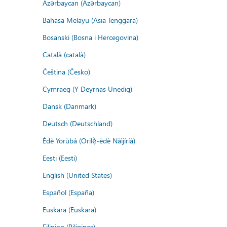
Azərbaycan (Azərbaycan)
Bahasa Melayu (Asia Tenggara)
Bosanski (Bosna i Hercegovina)
Català (català)
Čeština (Česko)
Cymraeg (Y Deyrnas Unedig)
Dansk (Danmark)
Deutsch (Deutschland)
Èdè Yorùbá (Orilẹ̀-èdè Nàìjíríà)
Eesti (Eesti)
English (United States)
Español (España)
Euskara (Euskara)
Filipino (Pilipinas)