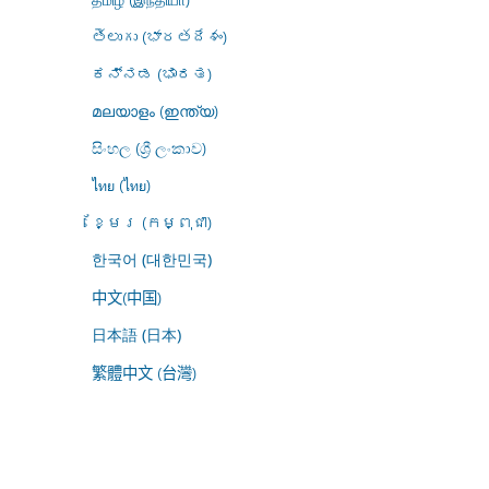
తెలుగు (భారతదేశం)
ಕನ್ನಡ (ಭಾರತ)
മലയാളം (ഇന്ത്യ)
සිංහල (ශ්‍රී ලංකාව)
ไทย (ไทย)
ខ្មែរ (កម្ពុជា)
한국어 (대한민국)
中文(中国)
日本語 (日本)
繁體中文 (台灣)