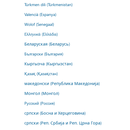
Türkmen dili (Türkmenistan)
Valencià (Espanya)
Wolof (Senegaal)
Ελληνικά (Ελλάδα)
Беларуская (Беларусь)
Български (България)
Кыргызча (Кыргызстан)
Қазақ (Қазақстан)
македонски (Република Македонија)
Монгол (Монгол)
Русский (Россия)
српски (Босна и Херцеговина)
српски (Реп. Србија и Реп. Црна Гора)