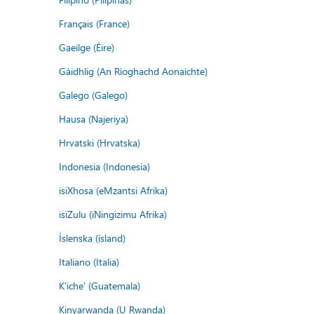
Français (France)
Gaeilge (Éire)
Gàidhlig (An Rìoghachd Aonaichte)
Galego (Galego)
Hausa (Najeriya)
Hrvatski (Hrvatska)
Indonesia (Indonesia)
isiXhosa (eMzantsi Afrika)
isiZulu (iNingizimu Afrika)
Íslenska (ísland)
Italiano (Italia)
K'iche' (Guatemala)
Kinyarwanda (U Rwanda)