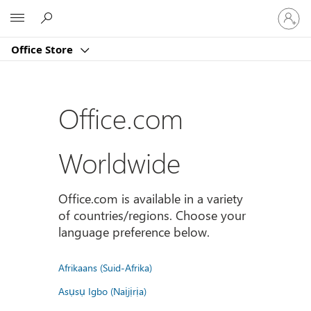
Sign
Microsoft
in
to
Office Store
your
account
Office.com
Worldwide
Office.com is available in a variety
of countries/regions. Choose your
language preference below.
Afrikaans (Suid-Afrika)
Asụsụ Igbo (Naịjịrịa)