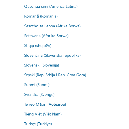
Quechua simi (America Latina)
Română (România)
Sesotho sa Leboa (Afrika Borwa)
Setswana (Aforika Borwa)
Shqip (shqipëri)
Slovenčina (Slovenská republika)
Slovenski (Slovenija)
Srpski (Rep. Srbija i Rep. Crna Gora)
Suomi (Suomi)
Svenska (Sverige)
Te reo Māori (Aotearoa)
Tiếng Việt (Việt Nam)
Türkçe (Türkiye)