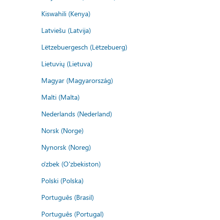
Kiswahili (Kenya)
Latviešu (Latvija)
Lëtzebuergesch (Lëtzebuerg)
Lietuvių (Lietuva)
Magyar (Magyarország)
Malti (Malta)
Nederlands (Nederland)
Norsk (Norge)
Nynorsk (Noreg)
o'zbek (O'zbekiston)
Polski (Polska)
Português (Brasil)
Português (Portugal)