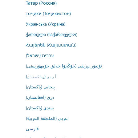
Татар (Россия)
тоҷикӣ (Тоҷикистон)
Українська (Україна)
ქართული (საქართველო)
Հայերեն (Հայաստան)
עברית (ישראל)
ئۇيغۇر يېزىقى (جۇڭخۇا خەلق جۇمھۇرىيىتى)
اُردو (پاکستان)
پنجابی (پاکستان)
درى (افغانستان)
سنڌي (پاکستان)
عربي (المنطقة العربية)
فارسى