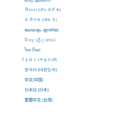
తెలుగు (భారతదేశం)
ಕನ್ನಡ (ಭಾರತ)
മലയാളം (ഇന്ത്യ)
සිංහල (ශ්‍රී ලංකාව)
ไทย (ไทย)
ខ្មែរ (កម្ពុជា)
한국어 (대한민국)
中文(中国)
日本語 (日本)
繁體中文 (台灣)