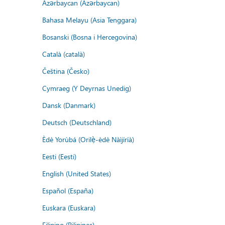
Azərbaycan (Azərbaycan)
Bahasa Melayu (Asia Tenggara)
Bosanski (Bosna i Hercegovina)
Català (català)
Čeština (Česko)
Cymraeg (Y Deyrnas Unedig)
Dansk (Danmark)
Deutsch (Deutschland)
Èdè Yorùbá (Orilẹ̀-èdè Nàìjíríà)
Eesti (Eesti)
English (United States)
Español (España)
Euskara (Euskara)
Filipino (Pilipinas)