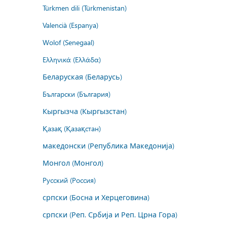
Türkmen dili (Türkmenistan)
Valencià (Espanya)
Wolof (Senegaal)
Ελληνικά (Ελλάδα)
Беларуская (Беларусь)
Български (България)
Кыргызча (Кыргызстан)
Қазақ (Қазақстан)
македонски (Република Македонија)
Монгол (Монгол)
Русский (Россия)
српски (Босна и Херцеговина)
српски (Реп. Србија и Реп. Црна Гора)