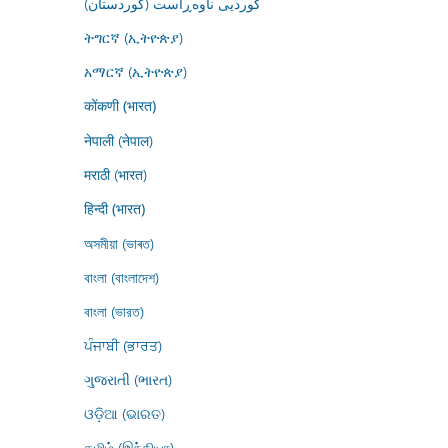
کوردیی ناوەڕاست (کوردستان)
ትግርኛ (ኢትዮጵያ)
አማርኛ (ኢትዮጵያ)
कोंकणी (भारत)
नेपाली (नेपाल)
मराठी (भारत)
हिन्दी (भारत)
অসমীয়া (ভাৰত)
বাংলা (বাংলাদেশ)
বাংলা (ভারত)
ਪੰਜਾਬੀ (ਭਾਰਤ)
ગુજરાતી (ભારત)
ଓଡ଼ିଆ (ଭାରତ)
தமிழ் (இந்தியா)