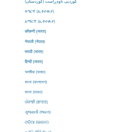
کوردیی ناوەڕاست (کوردستان)
ትግርኛ (ኢትዮጵያ)
አማርኛ (ኢትዮጵያ)
कोंकणी (भारत)
नेपाली (नेपाल)
मराठी (भारत)
हिन्दी (भारत)
অসমীয়া (ভাৰত)
বাংলা (বাংলাদেশ)
বাংলা (ভারত)
ਪੰਜਾਬੀ (ਭਾਰਤ)
ગુજરાતી (ભારત)
ଓଡ଼ିଆ (ଭାରତ)
தமிழ் (இந்தியா)