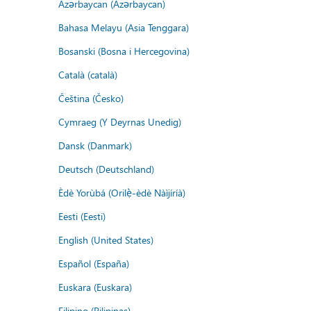
Azərbaycan (Azərbaycan)
Bahasa Melayu (Asia Tenggara)
Bosanski (Bosna i Hercegovina)
Català (català)
Čeština (Česko)
Cymraeg (Y Deyrnas Unedig)
Dansk (Danmark)
Deutsch (Deutschland)
Èdè Yorùbá (Orilẹ̀-èdè Nàìjíríà)
Eesti (Eesti)
English (United States)
Español (España)
Euskara (Euskara)
Filipino (Pilipinas)