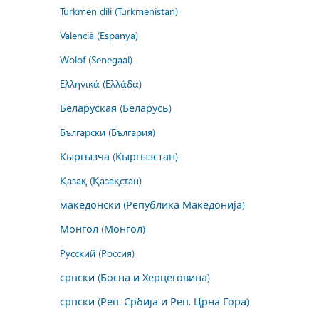
Türkmen dili (Türkmenistan)
Valencià (Espanya)
Wolof (Senegaal)
Ελληνικά (Ελλάδα)
Беларуская (Беларусь)
Български (България)
Кыргызча (Кыргызстан)
Қазақ (Қазақстан)
македонски (Република Македонија)
Монгол (Монгол)
Русский (Россия)
српски (Босна и Херцеговина)
српски (Реп. Србија и Реп. Црна Гора)