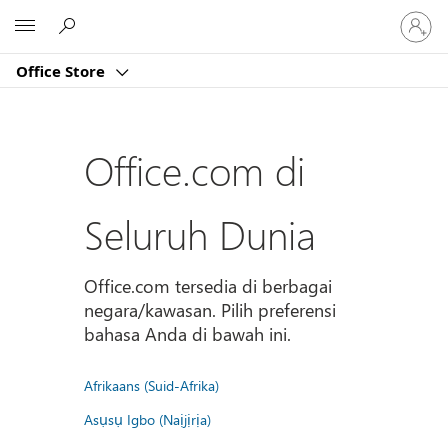
Masuk
Microsoft
ke
akun
Office Store
Anda
Office.com di
Seluruh Dunia
Office.com tersedia di berbagai
negara/kawasan. Pilih preferensi
bahasa Anda di bawah ini.
Afrikaans (Suid-Afrika)
Asụsụ Igbo (Naịjịrịa)