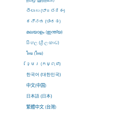
తెలుగు (భారతదేశం)
ಕನ್ನಡ (ಭಾರತ)
മലയാളം (ഇന്ത്യ)
සිංහල (ශ්‍රී ලංකාව)
ไทย (ไทย)
ខ្មែរ (កម្ពុជា)
한국어 (대한민국)
中文(中国)
日本語 (日本)
繁體中文 (台灣)