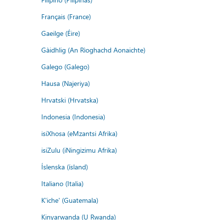
Français (France)
Gaeilge (Éire)
Gàidhlig (An Rìoghachd Aonaichte)
Galego (Galego)
Hausa (Najeriya)
Hrvatski (Hrvatska)
Indonesia (Indonesia)
isiXhosa (eMzantsi Afrika)
isiZulu (iNingizimu Afrika)
Íslenska (ísland)
Italiano (Italia)
K'iche' (Guatemala)
Kinyarwanda (U Rwanda)