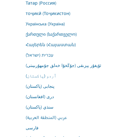
Татар (Россия)
тоҷикӣ (Тоҷикистон)
Українська (Україна)
ქართული (საქართველო)
Հայերեն (Հայաստան)
עברית (ישראל)
ئۇيغۇر يېزىقى (جۇڭخۇا خەلق جۇمھۇرىيىتى)
اُردو (پاکستان)
پنجابی (پاکستان)
درى (افغانستان)
سنڌي (پاکستان)
عربي (المنطقة العربية)
فارسى