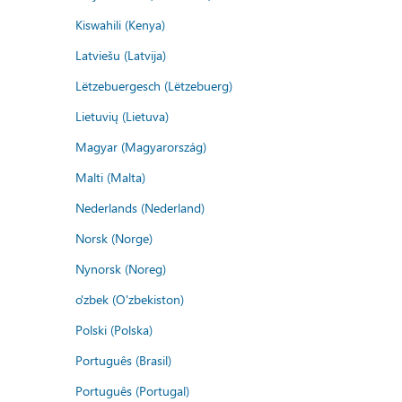
Kiswahili (Kenya)
Latviešu (Latvija)
Lëtzebuergesch (Lëtzebuerg)
Lietuvių (Lietuva)
Magyar (Magyarország)
Malti (Malta)
Nederlands (Nederland)
Norsk (Norge)
Nynorsk (Noreg)
o'zbek (O'zbekiston)
Polski (Polska)
Português (Brasil)
Português (Portugal)