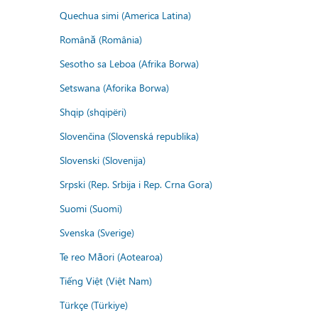
Quechua simi (America Latina)
Română (România)
Sesotho sa Leboa (Afrika Borwa)
Setswana (Aforika Borwa)
Shqip (shqipëri)
Slovenčina (Slovenská republika)
Slovenski (Slovenija)
Srpski (Rep. Srbija i Rep. Crna Gora)
Suomi (Suomi)
Svenska (Sverige)
Te reo Māori (Aotearoa)
Tiếng Việt (Việt Nam)
Türkçe (Türkiye)