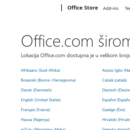
Microsoft
Office Store
Add-ins
Te
Office.com širo
Lokacija Office.com dostupna je u velikom broju
Afrikaans (Suid-Afrika)
Asụsụ Igbo (Naị
Bosanski (Bosna i Hercegovina)
Català (català)
Dansk (Danmark)
Deutsch (Deuts
English (United States)
Español (España
Français (France)
Gaeilge (Éire)
Hausa (Najeriya)
Hrvatski (Hrvat
isiZulu (iNingizimu Afrika)
Íslenska (ísland)