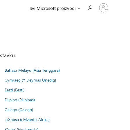
Prijavite
Svi Microsoft proizvodi
se
na
nalog
stavku.
Bahasa Melayu (Asia Tenggara)
Cymraeg (Y Deyrnas Unedig)
Eesti (Eesti)
Filipino (Pilipinas)
Galego (Galego)
isiXhosa (eMzantsi Afrika)
K'iche' (Guatemala)