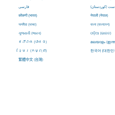
ڕاست (کوردستان
فارسى
नेपाली (नेपाल)
कोंकणी (भारत)
অসমীয়া (ভাৰত)
বাংলা (বাংলাদেশ)
ગુજરાતી (ભારત)
ଓଡ଼ିଆ (ଭାରତ)
ಕನ್ನಡ (ಭಾರತ)
മലയാളം (ഇന്ത
ខ្មែរ (កម្ពុជា)
한국어 (대한민
繁體中文 (台灣)