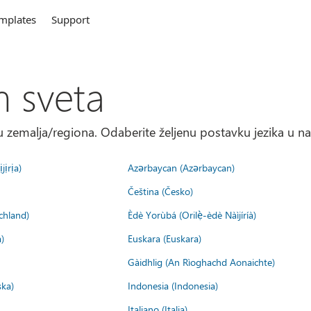
mplates
Support
m sveta
 zemalja/regiona. Odaberite željenu postavku jezika u na
jịrịa)
Azərbaycan (Azərbaycan)
Čeština (Česko)
chland)
Èdè Yorùbá (Orilẹ̀-èdè Nàìjíríà)
)
Euskara (Euskara)
Gàidhlig (An Rìoghachd Aonaichte)
ska)
Indonesia (Indonesia)
Italiano (Italia)