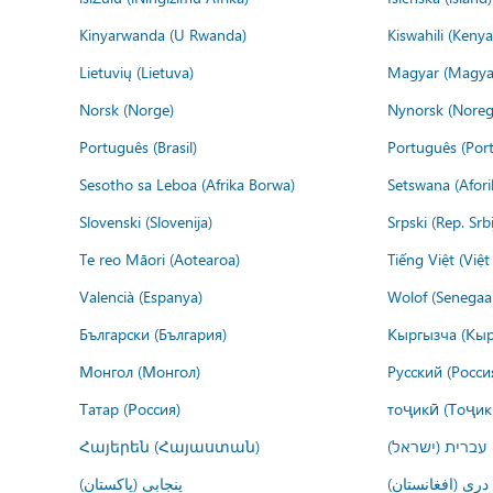
Kinyarwanda (U Rwanda)
Kiswahili (Kenya
Lietuvių (Lietuva)
Magyar (Magya
Norsk (Norge)
Nynorsk (Noreg
Português (Brasil)
Português (Port
Sesotho sa Leboa (Afrika Borwa)
Setswana (Afor
Slovenski (Slovenija)
Srpski (Rep. Srb
Te reo Māori (Aotearoa)
Tiếng Việt (Việ
Valencià (Espanya)
Wolof (Senegaal
Български (България)
Кыргызча (Кыр
Монгол (Монгол)
Русский (Росси
Татар (Россия)
тоҷикӣ (Тоҷик
Հայերեն (Հայաստան)
עברית (ישראל)
درى (افغانستان)
پنجابی (پاکستان)