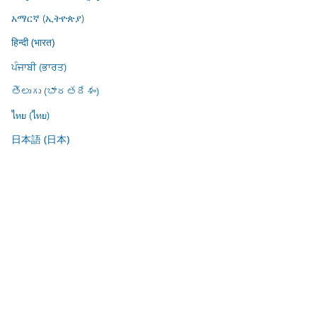
አማርኛ (ኢትዮጵያ)
हिन्दी (भारत)
ਪੰਜਾਬੀ (ਭਾਰਤ)
తెలుగు (భారతదేశం)
ไทย (ไทย)
日本語 (日本)