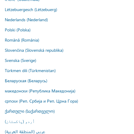
Lëtzebuergesch (Lëtzebuerg)
Nederlands (Nederland)
Polski (Polska)
Română (România)
Slovenčina (Slovenská republika)
Svenska (Sverige)
Türkmen dili (Türkmenistan)
Беларуская (Беларусь)
македонски (Република Македонија)
српски (Реп. Србија и Реп. Црна Гора)
ქართული (საქართველო)
اُردو (پاکستان)
عربي (المنطقة العربية)