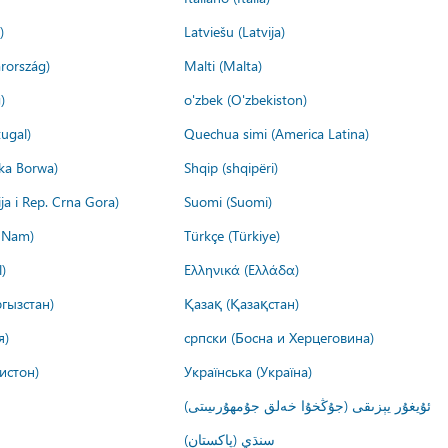
)
Latviešu (Latvija)
rország)
Malti (Malta)
)
o'zbek (O'zbekiston)
ugal)
Quechua simi (America Latina)
ika Borwa)
Shqip (shqipëri)
ija i Rep. Crna Gora)
Suomi (Suomi)
t Nam)
Türkçe (Türkiye)
)
Ελληνικά (Ελλάδα)
гызстан)
Қазақ (Қазақстан)
я)
српски (Босна и Херцеговина)
истон)
Українська (Україна)
ئۇيغۇر يېزىقى (جۇڭخۇا خەلق جۇمھۇرىيىتى)
سنڌي (پاکستان)