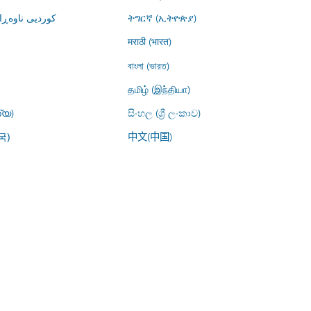
کوردیی ناوە)
ትግርኛ (ኢትዮጵያ)
मराठी (भारत)
বাংলা (ভারত)
தமிழ் (இந்தியா)
്യ)
සිංහල (ශ්‍රී ලංකාව)
中文(中国)
국)