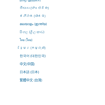
తెలుగు (భారతదేశం)
ಕನ್ನಡ (ಭಾರತ)
മലയാളം (ഇന്ത്യ)
සිංහල (ශ්‍රී ලංකාව)
ไทย (ไทย)
ខ្មែរ (កម្ពុជា)
한국어 (대한민국)
中文(中国)
日本語 (日本)
繁體中文 (台灣)