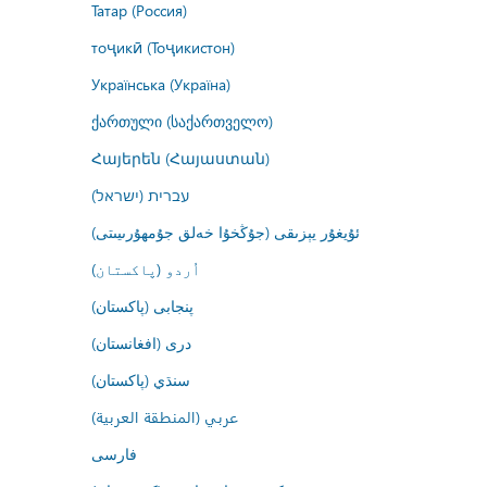
Татар (Россия)
тоҷикӣ (Тоҷикистон)
Українська (Україна)
ქართული (საქართველო)
Հայերեն (Հայաստան)
עברית (ישראל)
ئۇيغۇر يېزىقى (جۇڭخۇا خەلق جۇمھۇرىيىتى)
اُردو (پاکستان)
پنجابی (پاکستان)
درى (افغانستان)
سنڌي (پاکستان)
عربي (المنطقة العربية)
فارسى