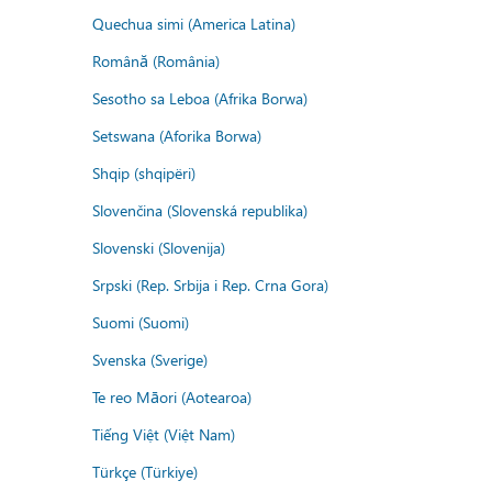
Quechua simi (America Latina)
Română (România)
Sesotho sa Leboa (Afrika Borwa)
Setswana (Aforika Borwa)
Shqip (shqipëri)
Slovenčina (Slovenská republika)
Slovenski (Slovenija)
Srpski (Rep. Srbija i Rep. Crna Gora)
Suomi (Suomi)
Svenska (Sverige)
Te reo Māori (Aotearoa)
Tiếng Việt (Việt Nam)
Türkçe (Türkiye)