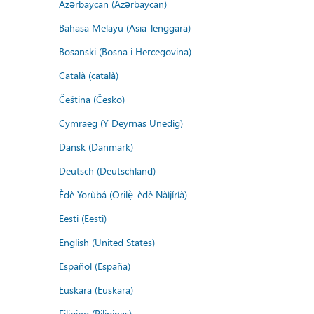
Azərbaycan (Azərbaycan)
Bahasa Melayu (Asia Tenggara)
Bosanski (Bosna i Hercegovina)
Català (català)
Čeština (Česko)
Cymraeg (Y Deyrnas Unedig)
Dansk (Danmark)
Deutsch (Deutschland)
Èdè Yorùbá (Orilẹ̀-èdè Nàìjíríà)
Eesti (Eesti)
English (United States)
Español (España)
Euskara (Euskara)
Filipino (Pilipinas)