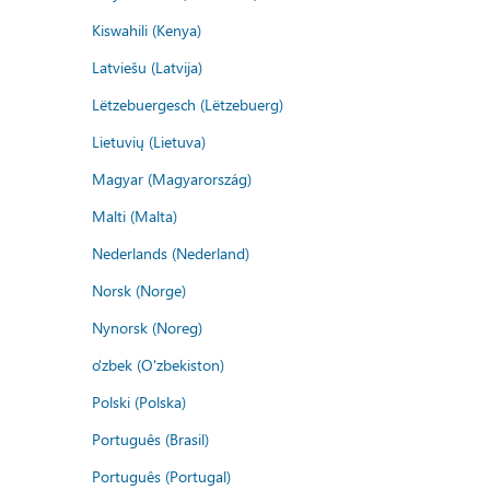
Kiswahili (Kenya)
Latviešu (Latvija)
Lëtzebuergesch (Lëtzebuerg)
Lietuvių (Lietuva)
Magyar (Magyarország)
Malti (Malta)
Nederlands (Nederland)
Norsk (Norge)
Nynorsk (Noreg)
o'zbek (O'zbekiston)
Polski (Polska)
Português (Brasil)
Português (Portugal)