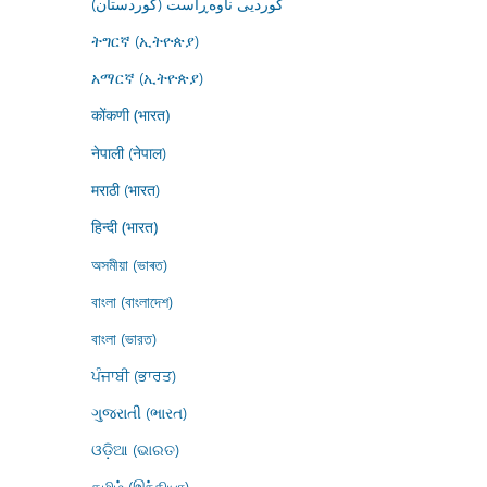
کوردیی ناوەڕاست (کوردستان)
ትግርኛ (ኢትዮጵያ)
አማርኛ (ኢትዮጵያ)
कोंकणी (भारत)
नेपाली (नेपाल)
मराठी (भारत)
हिन्दी (भारत)
অসমীয়া (ভাৰত)
বাংলা (বাংলাদেশ)
বাংলা (ভারত)
ਪੰਜਾਬੀ (ਭਾਰਤ)
ગુજરાતી (ભારત)
ଓଡ଼ିଆ (ଭାରତ)
தமிழ் (இந்தியா)