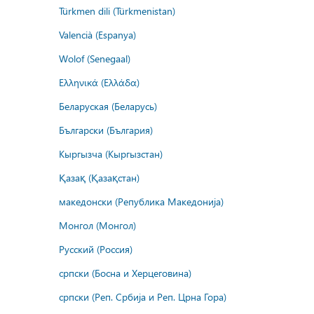
Türkmen dili (Türkmenistan)
Valencià (Espanya)
Wolof (Senegaal)
Ελληνικά (Ελλάδα)
Беларуская (Беларусь)
Български (България)
Кыргызча (Кыргызстан)
Қазақ (Қазақстан)
македонски (Република Македонија)
Монгол (Монгол)
Русский (Россия)
српски (Босна и Херцеговина)
српски (Реп. Србија и Реп. Црна Гора)