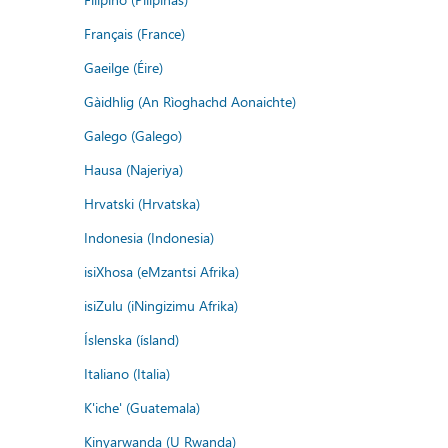
Français (France)
Gaeilge (Éire)
Gàidhlig (An Rìoghachd Aonaichte)
Galego (Galego)
Hausa (Najeriya)
Hrvatski (Hrvatska)
Indonesia (Indonesia)
isiXhosa (eMzantsi Afrika)
isiZulu (iNingizimu Afrika)
Íslenska (ísland)
Italiano (Italia)
K'iche' (Guatemala)
Kinyarwanda (U Rwanda)