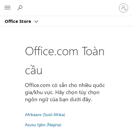
Đăng
Microsoft
nhập
tài
Office Store
khoản
của
bạn
Office.com Toàn
cầu
Office.com có sẵn cho nhiều quốc
gia/khu vực. Hãy chọn tùy chọn
ngôn ngữ của bạn dưới đây.
Afrikaans (Suid-Afrika)
Asụsụ Igbo (Naịjịrịa)