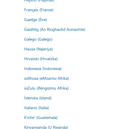
Français (France)
Gaeilge (Éire)
Gàidhlig (An Rìoghachd Aonaichte)
Galego (Galego)
Hausa (Najeriya)
Hrvatski (Hrvatska)
Indonesia (Indonesia)
isiXhosa (eMzantsi Afrika)
isiZulu (iNingizimu Afrika)
Íslenska (ísland)
Italiano (Italia)
K'iche' (Guatemala)
Kinyarwanda (U Rwanda)