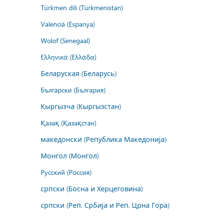
Türkmen dili (Türkmenistan)
Valencià (Espanya)
Wolof (Senegaal)
Ελληνικά (Ελλάδα)
Беларуская (Беларусь)
Български (България)
Кыргызча (Кыргызстан)
Қазақ (Қазақстан)
македонски (Република Македонија)
Монгол (Монгол)
Русский (Россия)
српски (Босна и Херцеговина)
српски (Реп. Србија и Реп. Црна Гора)