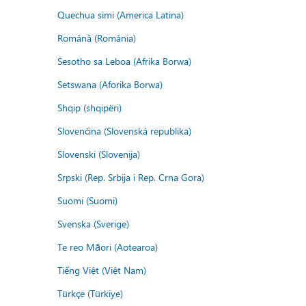
Quechua simi (America Latina)
Română (România)
Sesotho sa Leboa (Afrika Borwa)
Setswana (Aforika Borwa)
Shqip (shqipëri)
Slovenčina (Slovenská republika)
Slovenski (Slovenija)
Srpski (Rep. Srbija i Rep. Crna Gora)
Suomi (Suomi)
Svenska (Sverige)
Te reo Māori (Aotearoa)
Tiếng Việt (Việt Nam)
Türkçe (Türkiye)