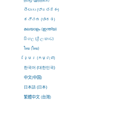
తెలుగు (భారతదేశం)
ಕನ್ನಡ (ಭಾರತ)
മലയാളം (ഇന്ത്യ)
සිංහල (ශ්‍රී ලංකාව)
ไทย (ไทย)
ខ្មែរ (កម្ពុជា)
한국어 (대한민국)
中文(中国)
日本語 (日本)
繁體中文 (台灣)