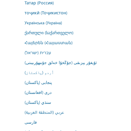
Татар (Россия)
тоҷикӣ (Тоҷикистон)
Українська (Україна)
ქართული (საქართველო)
Հայերեն (Հայաստան)
עברית (ישראל)
ئۇيغۇر يېزىقى (جۇڭخۇا خەلق جۇمھۇرىيىتى)
اُردو (پاکستان)
پنجابی (پاکستان)
درى (افغانستان)
سنڌي (پاکستان)
عربي (المنطقة العربية)
فارسى