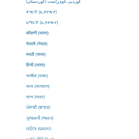
کوردیی ناوەڕاست (کوردستان)
ትግርኛ (ኢትዮጵያ)
አማርኛ (ኢትዮጵያ)
कोंकणी (भारत)
नेपाली (नेपाल)
मराठी (भारत)
हिन्दी (भारत)
অসমীয়া (ভাৰত)
বাংলা (বাংলাদেশ)
বাংলা (ভারত)
ਪੰਜਾਬੀ (ਭਾਰਤ)
ગુજરાતી (ભારત)
ଓଡ଼ିଆ (ଭାରତ)
தமிழ் (இந்தியா)