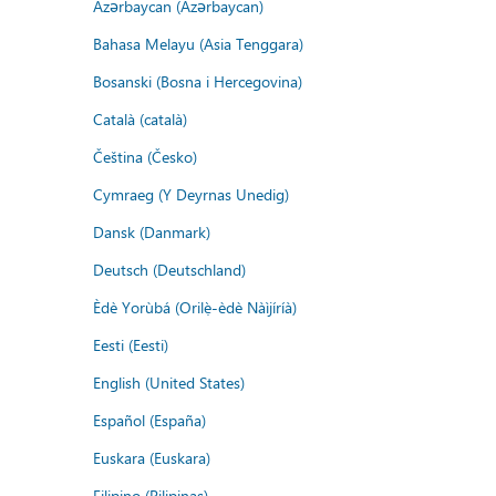
Azərbaycan (Azərbaycan)
Bahasa Melayu (Asia Tenggara)
Bosanski (Bosna i Hercegovina)
Català (català)
Čeština (Česko)
Cymraeg (Y Deyrnas Unedig)
Dansk (Danmark)
Deutsch (Deutschland)
Èdè Yorùbá (Orilẹ̀-èdè Nàìjíríà)
Eesti (Eesti)
English (United States)
Español (España)
Euskara (Euskara)
Filipino (Pilipinas)