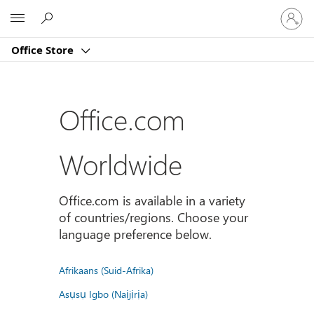
Sign
Microsoft
in
to
Office Store
your
account
Office.com
Worldwide
Office.com is available in a variety
of countries/regions. Choose your
language preference below.
Afrikaans (Suid-Afrika)
Asụsụ Igbo (Naịjịrịa)