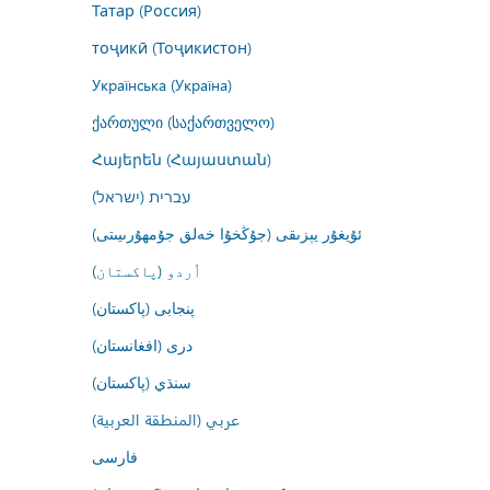
Татар (Россия)
тоҷикӣ (Тоҷикистон)
Українська (Україна)
ქართული (საქართველო)
Հայերեն (Հայաստան)
עברית (ישראל)
ئۇيغۇر يېزىقى (جۇڭخۇا خەلق جۇمھۇرىيىتى)
اُردو (پاکستان)
پنجابی (پاکستان)
درى (افغانستان)
سنڌي (پاکستان)
عربي (المنطقة العربية)
فارسى