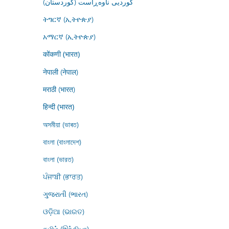
کوردیی ناوەڕاست (کوردستان)
ትግርኛ (ኢትዮጵያ)
አማርኛ (ኢትዮጵያ)
कोंकणी (भारत)
नेपाली (नेपाल)
मराठी (भारत)
हिन्दी (भारत)
অসমীয়া (ভাৰত)
বাংলা (বাংলাদেশ)
বাংলা (ভারত)
ਪੰਜਾਬੀ (ਭਾਰਤ)
ગુજરાતી (ભારત)
ଓଡ଼ିଆ (ଭାରତ)
தமிழ் (இந்தியா)