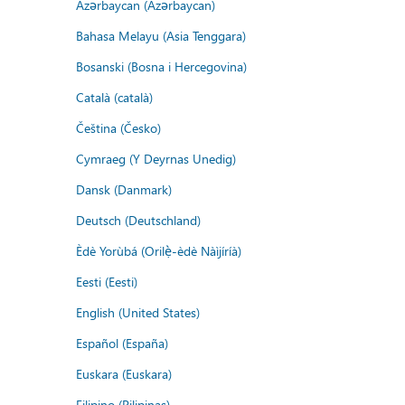
Azərbaycan (Azərbaycan)
Bahasa Melayu (Asia Tenggara)
Bosanski (Bosna i Hercegovina)
Català (català)
Čeština (Česko)
Cymraeg (Y Deyrnas Unedig)
Dansk (Danmark)
Deutsch (Deutschland)
Èdè Yorùbá (Orilẹ̀-èdè Nàìjíríà)
Eesti (Eesti)
English (United States)
Español (España)
Euskara (Euskara)
Filipino (Pilipinas)