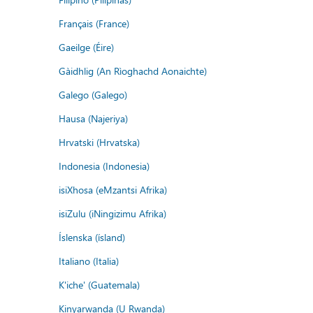
Français (France)
Gaeilge (Éire)
Gàidhlig (An Rìoghachd Aonaichte)
Galego (Galego)
Hausa (Najeriya)
Hrvatski (Hrvatska)
Indonesia (Indonesia)
isiXhosa (eMzantsi Afrika)
isiZulu (iNingizimu Afrika)
Íslenska (ísland)
Italiano (Italia)
K'iche' (Guatemala)
Kinyarwanda (U Rwanda)