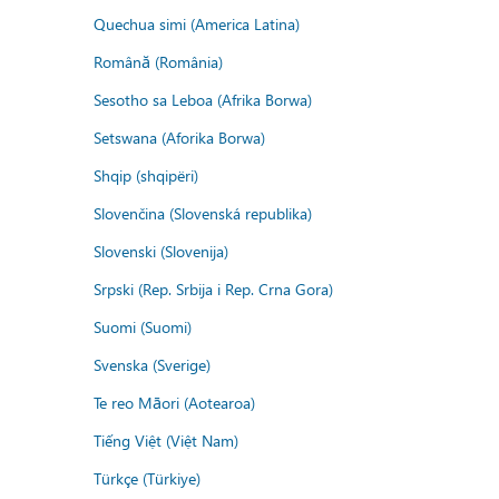
Quechua simi (America Latina)
Română (România)
Sesotho sa Leboa (Afrika Borwa)
Setswana (Aforika Borwa)
Shqip (shqipëri)
Slovenčina (Slovenská republika)
Slovenski (Slovenija)
Srpski (Rep. Srbija i Rep. Crna Gora)
Suomi (Suomi)
Svenska (Sverige)
Te reo Māori (Aotearoa)
Tiếng Việt (Việt Nam)
Türkçe (Türkiye)