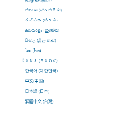
తెలుగు (భారతదేశం)
ಕನ್ನಡ (ಭಾರತ)
മലയാളം (ഇന്ത്യ)
සිංහල (ශ්‍රී ලංකාව)
ไทย (ไทย)
ខ្មែរ (កម្ពុជា)
한국어 (대한민국)
中文(中国)
日本語 (日本)
繁體中文 (台灣)