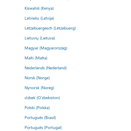
Kiswahili (Kenya)
Latviešu (Latvija)
Lëtzebuergesch (Lëtzebuerg)
Lietuvių (Lietuva)
Magyar (Magyarország)
Malti (Malta)
Nederlands (Nederland)
Norsk (Norge)
Nynorsk (Noreg)
o'zbek (O'zbekiston)
Polski (Polska)
Português (Brasil)
Português (Portugal)