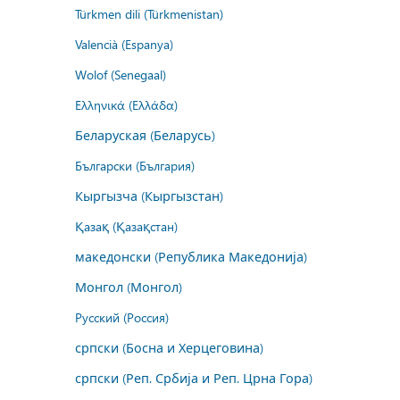
Türkmen dili (Türkmenistan)
Valencià (Espanya)
Wolof (Senegaal)
Ελληνικά (Ελλάδα)
Беларуская (Беларусь)
Български (България)
Кыргызча (Кыргызстан)
Қазақ (Қазақстан)
македонски (Република Македонија)
Монгол (Монгол)
Русский (Россия)
српски (Босна и Херцеговина)
српски (Реп. Србија и Реп. Црна Гора)