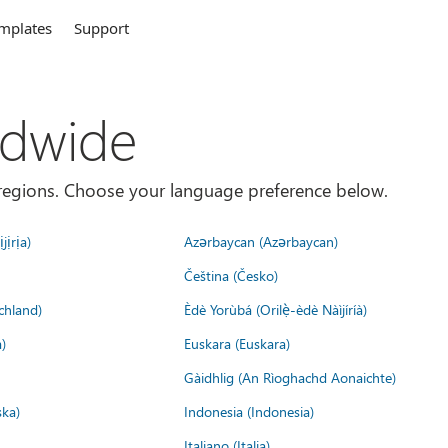
mplates
Support
ldwide
es/regions. Choose your language preference below.
jịrịa)
Azərbaycan (Azərbaycan)
Čeština (Česko)
chland)
Èdè Yorùbá (Orilẹ̀-èdè Nàìjíríà)
)
Euskara (Euskara)
Gàidhlig (An Rìoghachd Aonaichte)
ska)
Indonesia (Indonesia)
Italiano (Italia)