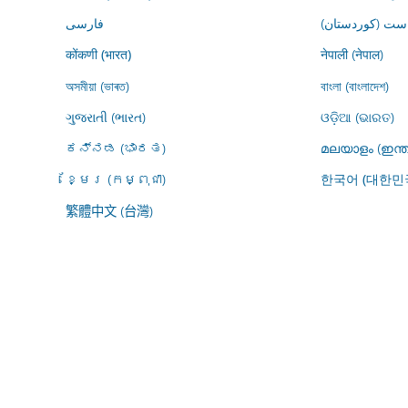
ڕاست (کوردستان
فارسى
नेपाली (नेपाल)
कोंकणी (भारत)
অসমীয়া (ভাৰত)
বাংলা (বাংলাদেশ)
ગુજરાતી (ભારત)
ଓଡ଼ିଆ (ଭାରତ)
ಕನ್ನಡ (ಭಾರತ)
മലയാളം (ഇന്ത
ខ្មែរ (កម្ពុជា)
한국어 (대한민
繁體中文 (台灣)