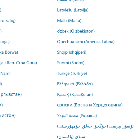
)
Latviešu (Latvija)
rország)
Malti (Malta)
)
o'zbek (O'zbekiston)
ugal)
Quechua simi (America Latina)
ika Borwa)
Shqip (shqipëri)
ija i Rep. Crna Gora)
Suomi (Suomi)
t Nam)
Türkçe (Türkiye)
)
Ελληνικά (Ελλάδα)
ргызстан)
Қазақ (Қазақстан)
я)
српски (Босна и Херцеговина)
кистон)
Українська (Україна)
ئۇيغۇر يېزىقى (جۇڭخۇا خەلق جۇمھۇرىيىتى)
سنڌي (پاکستان)