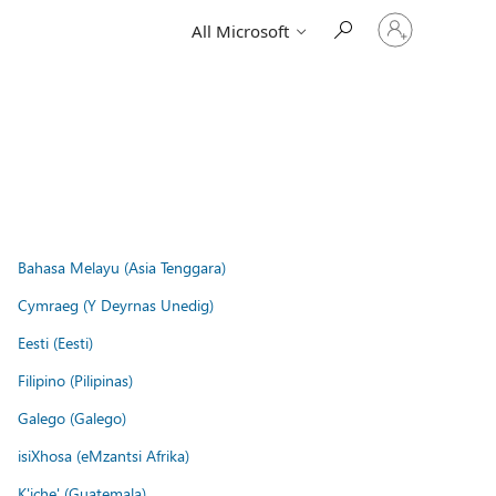
Sign
All Microsoft
in
to
your
account
Bahasa Melayu (Asia Tenggara)
Cymraeg (Y Deyrnas Unedig)
Eesti (Eesti)
Filipino (Pilipinas)
Galego (Galego)
isiXhosa (eMzantsi Afrika)
K'iche' (Guatemala)