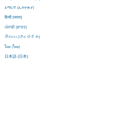
አማርኛ (ኢትዮጵያ)
हिन्दी (भारत)
ਪੰਜਾਬੀ (ਭਾਰਤ)
తెలుగు (భారతదేశం)
ไทย (ไทย)
日本語 (日本)