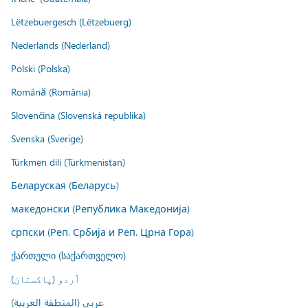
Lëtzebuergesch (Lëtzebuerg)
Nederlands (Nederland)
Polski (Polska)
Română (România)
Slovenčina (Slovenská republika)
Svenska (Sverige)
Türkmen dili (Türkmenistan)
Беларуская (Беларусь)
македонски (Република Македонија)
српски (Реп. Србија и Реп. Црна Гора)
ქართული (საქართველო)
اُردو (پاکستان)
عربي (المنطقة العربية)