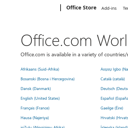
Microsoft
Office Store
Add-ins
Te
Office.com Wor
Office.com is available in a variety of countri
Afrikaans (Suid-Afrika)
Asụsụ Igbo (Naị
Bosanski (Bosna i Hercegovina)
Català (català)
Dansk (Danmark)
Deutsch (Deuts
English (United States)
Español (España
Français (France)
Gaeilge (Éire)
Hausa (Najeriya)
Hrvatski (Hrvat
isiZulu (iNingizimu Afrika)
Íslenska (ísland)