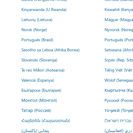
Kinyarwanda (U Rwanda)
Kiswahili (Kenya
Lietuvių (Lietuva)
Magyar (Magya
Norsk (Norge)
Nynorsk (Noreg
Português (Brasil)
Português (Port
Sesotho sa Leboa (Afrika Borwa)
Setswana (Afor
Slovenski (Slovenija)
Srpski (Rep. Srb
Te reo Māori (Aotearoa)
Tiếng Việt (Việ
Valencià (Espanya)
Wolof (Senegaal
Български (България)
Кыргызча (Кы
Монгол (Монгол)
Русский (Росси
Татар (Россия)
тоҷикӣ (Тоҷи
Հայերեն (Հայաստան)
עברית (ישראל)
درى (افغانستان)
پنجابی (پاکستان)