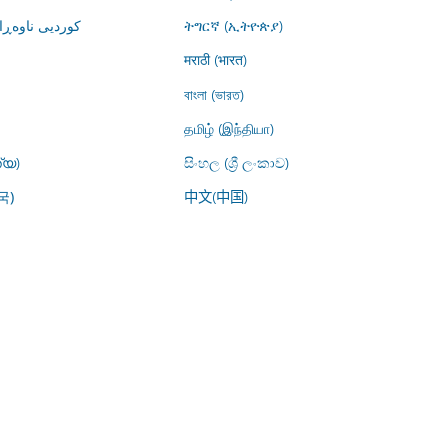
کوردیی ناوە)
ትግርኛ (ኢትዮጵያ)
मराठी (भारत)
বাংলা (ভারত)
தமிழ் (இந்தியா)
്യ)
සිංහල (ශ්‍රී ලංකාව)
中文(中国)
국)