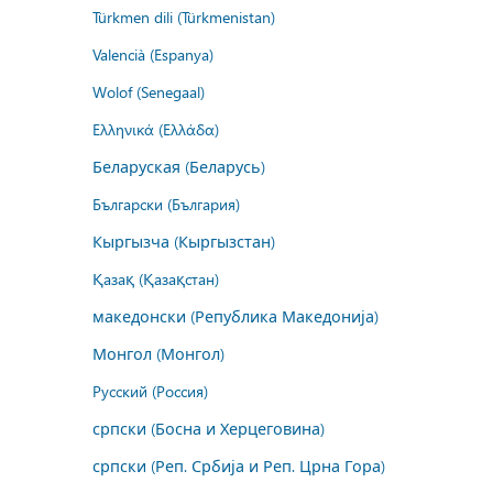
Türkmen dili (Türkmenistan)
Valencià (Espanya)
Wolof (Senegaal)
Ελληνικά (Ελλάδα)
Беларуская (Беларусь)
Български (България)
Кыргызча (Кыргызстан)
Қазақ (Қазақстан)
македонски (Република Македонија)
Монгол (Монгол)
Русский (Россия)
српски (Босна и Херцеговина)
српски (Реп. Србија и Реп. Црна Гора)