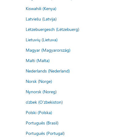
Kiswahili (Kenya)
Latviešu (Latvija)
Lëtzebuergesch (Lëtzebuerg)
Lietuvių (Lietuva)
Magyar (Magyarország)
Malti (Malta)
Nederlands (Nederland)
Norsk (Norge)
Nynorsk (Noreg)
o'zbek (O'zbekiston)
Polski (Polska)
Português (Brasil)
Português (Portugal)