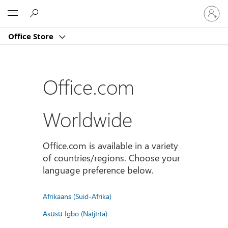
Sign
Microsoft
in
to
Office Store
your
account
Office.com
Worldwide
Office.com is available in a variety
of countries/regions. Choose your
language preference below.
Afrikaans (Suid-Afrika)
Asụsụ Igbo (Naịjịrịa)