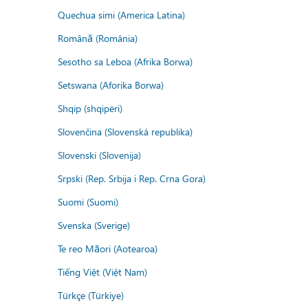
Quechua simi (America Latina)
Română (România)
Sesotho sa Leboa (Afrika Borwa)
Setswana (Aforika Borwa)
Shqip (shqipëri)
Slovenčina (Slovenská republika)
Slovenski (Slovenija)
Srpski (Rep. Srbija i Rep. Crna Gora)
Suomi (Suomi)
Svenska (Sverige)
Te reo Māori (Aotearoa)
Tiếng Việt (Việt Nam)
Türkçe (Türkiye)