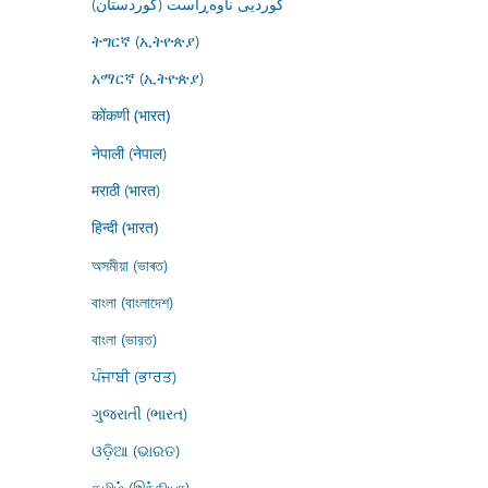
کوردیی ناوەڕاست (کوردستان)
ትግርኛ (ኢትዮጵያ)
አማርኛ (ኢትዮጵያ)
कोंकणी (भारत)
नेपाली (नेपाल)
मराठी (भारत)
हिन्दी (भारत)
অসমীয়া (ভাৰত)
বাংলা (বাংলাদেশ)
বাংলা (ভারত)
ਪੰਜਾਬੀ (ਭਾਰਤ)
ગુજરાતી (ભારત)
ଓଡ଼ିଆ (ଭାରତ)
தமிழ் (இந்தியா)