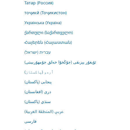
Татар (Россия)
тоҷикӣ (Тоҷикистон)
Українська (Україна)
ქართული (საქართველო)
Հայերեն (Հայաստան)
עברית (ישראל)
ئۇيغۇر يېزىقى (جۇڭخۇا خەلق جۇمھۇرىيىتى)
اُردو (پاکستان)
پنجابی (پاکستان)
درى (افغانستان)
سنڌي (پاکستان)
عربي (المنطقة العربية)
فارسى