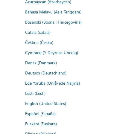
Azərbaycan (Azərbaycan)
Bahasa Melayu (Asia Tenggara)
Bosanski (Bosna i Hercegovina)
Català (català)
Čeština (Česko)
Cymraeg (Y Deyrnas Unedig)
Dansk (Danmark)
Deutsch (Deutschland)
Èdè Yorùbá (Orilẹ̀-èdè Nàìjíríà)
Eesti (Eesti)
English (United States)
Español (España)
Euskara (Euskara)
Filipino (Pilipinas)