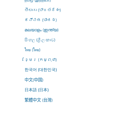
తెలుగు (భారతదేశం)
ಕನ್ನಡ (ಭಾರತ)
മലയാളം (ഇന്ത്യ)
සිංහල (ශ්‍රී ලංකාව)
ไทย (ไทย)
ខ្មែរ (កម្ពុជា)
한국어 (대한민국)
中文(中国)
日本語 (日本)
繁體中文 (台灣)