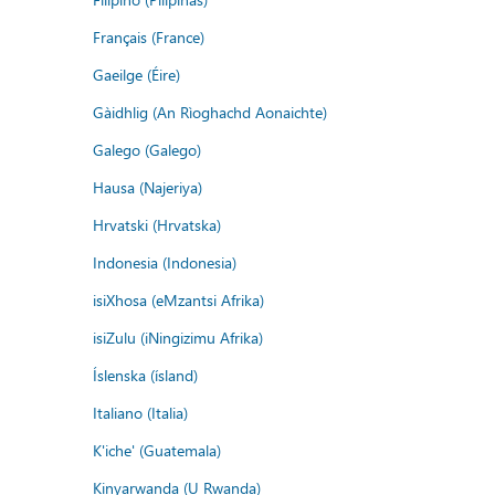
Français (France)
Gaeilge (Éire)
Gàidhlig (An Rìoghachd Aonaichte)
Galego (Galego)
Hausa (Najeriya)
Hrvatski (Hrvatska)
Indonesia (Indonesia)
isiXhosa (eMzantsi Afrika)
isiZulu (iNingizimu Afrika)
Íslenska (ísland)
Italiano (Italia)
K'iche' (Guatemala)
Kinyarwanda (U Rwanda)