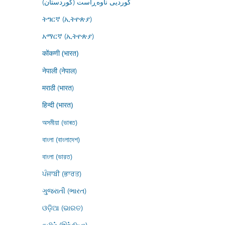
کوردیی ناوەڕاست (کوردستان)
ትግርኛ (ኢትዮጵያ)
አማርኛ (ኢትዮጵያ)
कोंकणी (भारत)
नेपाली (नेपाल)
मराठी (भारत)
हिन्दी (भारत)
অসমীয়া (ভাৰত)
বাংলা (বাংলাদেশ)
বাংলা (ভারত)
ਪੰਜਾਬੀ (ਭਾਰਤ)
ગુજરાતી (ભારત)
ଓଡ଼ିଆ (ଭାରତ)
தமிழ் (இந்தியா)