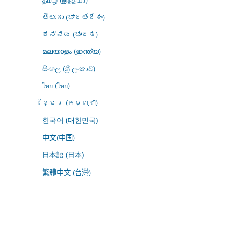
తెలుగు (భారతదేశం)
ಕನ್ನಡ (ಭಾರತ)
മലയാളം (ഇന്ത്യ)
සිංහල (ශ්‍රී ලංකාව)
ไทย (ไทย)
ខ្មែរ (កម្ពុជា)
한국어 (대한민국)
中文(中国)
日本語 (日本)
繁體中文 (台灣)