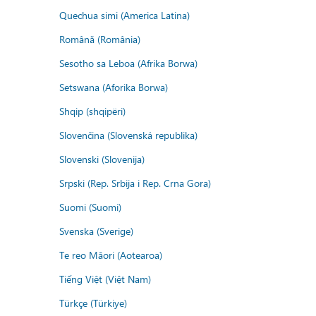
Quechua simi (America Latina)
Română (România)
Sesotho sa Leboa (Afrika Borwa)
Setswana (Aforika Borwa)
Shqip (shqipëri)
Slovenčina (Slovenská republika)
Slovenski (Slovenija)
Srpski (Rep. Srbija i Rep. Crna Gora)
Suomi (Suomi)
Svenska (Sverige)
Te reo Māori (Aotearoa)
Tiếng Việt (Việt Nam)
Türkçe (Türkiye)