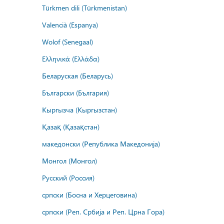
Türkmen dili (Türkmenistan)
Valencià (Espanya)
Wolof (Senegaal)
Ελληνικά (Ελλάδα)
Беларуская (Беларусь)
Български (България)
Кыргызча (Кыргызстан)
Қазақ (Қазақстан)
македонски (Република Македонија)
Монгол (Монгол)
Русский (Россия)
српски (Босна и Херцеговина)
српски (Реп. Србија и Реп. Црна Гора)