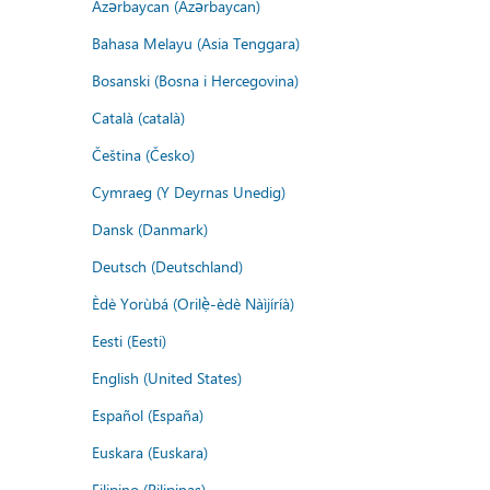
Azərbaycan (Azərbaycan)
Bahasa Melayu (Asia Tenggara)
Bosanski (Bosna i Hercegovina)
Català (català)
Čeština (Česko)
Cymraeg (Y Deyrnas Unedig)
Dansk (Danmark)
Deutsch (Deutschland)
Èdè Yorùbá (Orilẹ̀-èdè Nàìjíríà)
Eesti (Eesti)
English (United States)
Español (España)
Euskara (Euskara)
Filipino (Pilipinas)