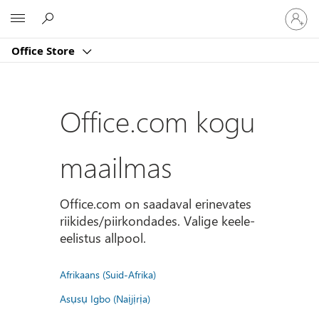
Logige
Microsoft
sisse
oma
Office Store
kontole
Office.com kogu
maailmas
Office.com on saadaval erinevates
riikides/piirkondades. Valige keele-
eelistus allpool.
Afrikaans (Suid-Afrika)
Asụsụ Igbo (Naịjịrịa)