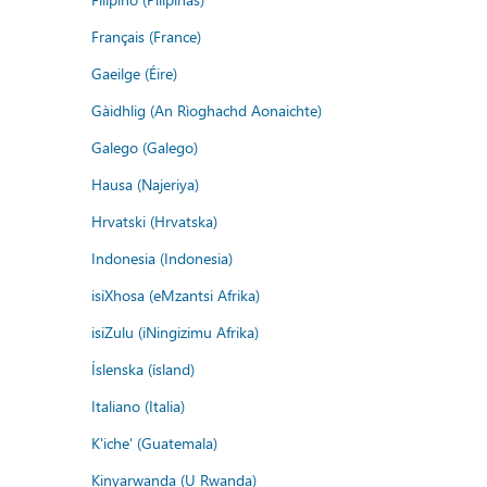
Français (France)
Gaeilge (Éire)
Gàidhlig (An Rìoghachd Aonaichte)
Galego (Galego)
Hausa (Najeriya)
Hrvatski (Hrvatska)
Indonesia (Indonesia)
isiXhosa (eMzantsi Afrika)
isiZulu (iNingizimu Afrika)
Íslenska (ísland)
Italiano (Italia)
K'iche' (Guatemala)
Kinyarwanda (U Rwanda)