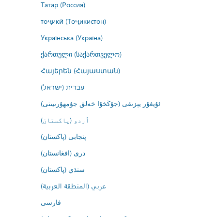
Татар (Россия)
тоҷикӣ (Тоҷикистон)
Українська (Україна)
ქართული (საქართველო)
Հայերեն (Հայաստան)
עברית (ישראל)
ئۇيغۇر يېزىقى (جۇڭخۇا خەلق جۇمھۇرىيىتى)
اُردو (پاکستان)
پنجابی (پاکستان)
درى (افغانستان)
سنڌي (پاکستان)
عربي (المنطقة العربية)
فارسى