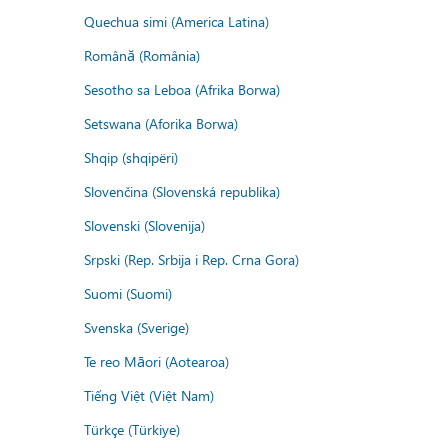
Quechua simi (America Latina)
Română (România)
Sesotho sa Leboa (Afrika Borwa)
Setswana (Aforika Borwa)
Shqip (shqipëri)
Slovenčina (Slovenská republika)
Slovenski (Slovenija)
Srpski (Rep. Srbija i Rep. Crna Gora)
Suomi (Suomi)
Svenska (Sverige)
Te reo Māori (Aotearoa)
Tiếng Việt (Việt Nam)
Türkçe (Türkiye)