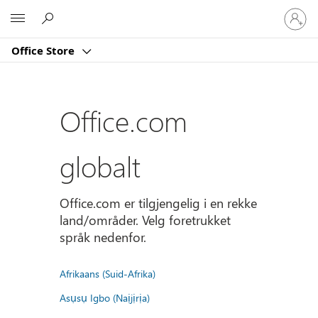
Logg
Microsoft
på
kontoe
Office Store
din
Office.com
globalt
Office.com er tilgjengelig i en rekke
land/områder. Velg foretrukket
språk nedenfor.
Afrikaans (Suid-Afrika)
Asụsụ Igbo (Naịjịrịa)