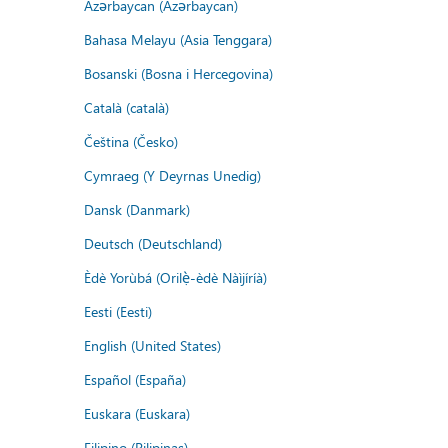
Azərbaycan (Azərbaycan)
Bahasa Melayu (Asia Tenggara)
Bosanski (Bosna i Hercegovina)
Català (català)
Čeština (Česko)
Cymraeg (Y Deyrnas Unedig)
Dansk (Danmark)
Deutsch (Deutschland)
Èdè Yorùbá (Orilẹ̀-èdè Nàìjíríà)
Eesti (Eesti)
English (United States)
Español (España)
Euskara (Euskara)
Filipino (Pilipinas)