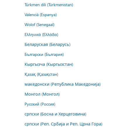
Türkmen dili (Türkmenistan)
Valencià (Espanya)
Wolof (Senegaal)
Ελληνικά (Ελλάδα)
Беларуская (Беларусь)
Български (България)
Кыргызча (Кыргызстан)
Қазақ (Қазақстан)
македонски (Република Македонија)
Монгол (Монгол)
Русский (Россия)
српски (Босна и Херцеговина)
српски (Реп. Србија и Реп. Црна Гора)