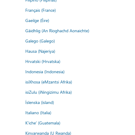
Français (France)
Gaeilge (Éire)
Gàidhlig (An Rìoghachd Aonaichte)
Galego (Galego)
Hausa (Najeriya)
Hrvatski (Hrvatska)
Indonesia (Indonesia)
isiXhosa (eMzantsi Afrika)
isiZulu (iNingizimu Afrika)
Íslenska (ísland)
Italiano (Italia)
K'iche' (Guatemala)
Kinyarwanda (U Rwanda)