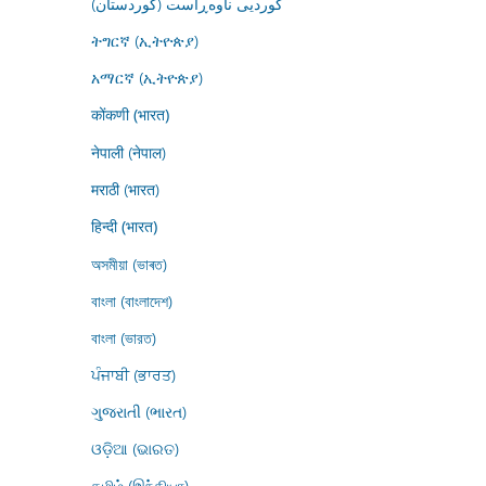
کوردیی ناوەڕاست (کوردستان)
ትግርኛ (ኢትዮጵያ)
አማርኛ (ኢትዮጵያ)
कोंकणी (भारत)
नेपाली (नेपाल)
मराठी (भारत)
हिन्दी (भारत)
অসমীয়া (ভাৰত)
বাংলা (বাংলাদেশ)
বাংলা (ভারত)
ਪੰਜਾਬੀ (ਭਾਰਤ)
ગુજરાતી (ભારત)
ଓଡ଼ିଆ (ଭାରତ)
தமிழ் (இந்தியா)