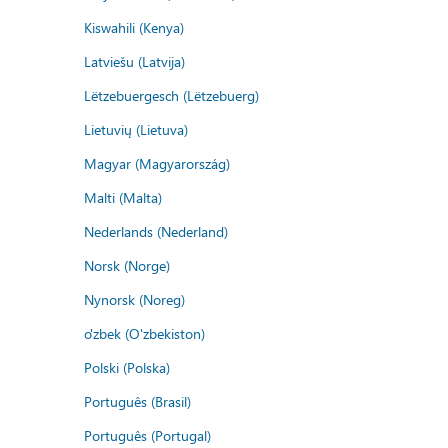
Kiswahili (Kenya)
Latviešu (Latvija)
Lëtzebuergesch (Lëtzebuerg)
Lietuvių (Lietuva)
Magyar (Magyarország)
Malti (Malta)
Nederlands (Nederland)
Norsk (Norge)
Nynorsk (Noreg)
o'zbek (O'zbekiston)
Polski (Polska)
Português (Brasil)
Português (Portugal)