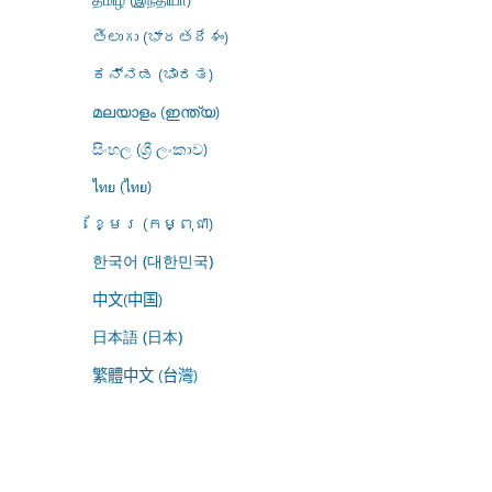
తెలుగు (భారతదేశం)
ಕನ್ನಡ (ಭಾರತ)
മലയാളം (ഇന്ത്യ)
සිංහල (ශ්‍රී ලංකාව)
ไทย (ไทย)
ខ្មែរ (កម្ពុជា)
한국어 (대한민국)
中文(中国)
日本語 (日本)
繁體中文 (台灣)