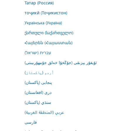
Татар (Россия)
тоҷикӣ (Тоҷикистон)
Українська (Україна)
ქართული (საქართველო)
Հայերեն (Հայաստան)
עברית (ישראל)
ئۇيغۇر يېزىقى (جۇڭخۇا خەلق جۇمھۇرىيىتى)
اُردو (پاکستان)
پنجابی (پاکستان)
درى (افغانستان)
سنڌي (پاکستان)
عربي (المنطقة العربية)
فارسى