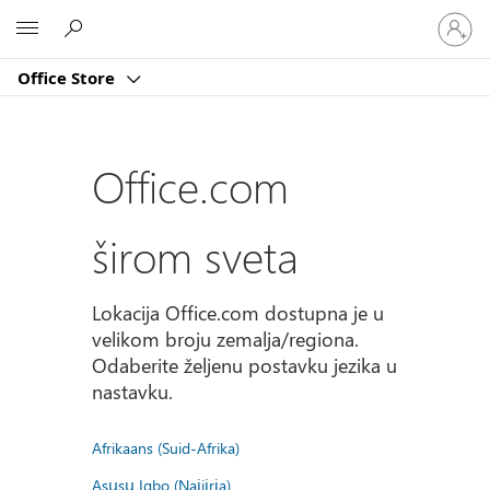
Prijavite
Microsoft
se
na
Office Store
nalog
Office.com
širom sveta
Lokacija Office.com dostupna je u
velikom broju zemalja/regiona.
Odaberite željenu postavku jezika u
nastavku.
Afrikaans (Suid-Afrika)
Asụsụ Igbo (Naịjịrịa)