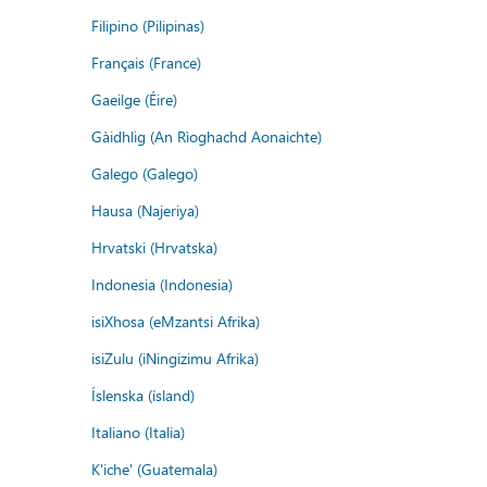
Filipino (Pilipinas)
Français (France)
Gaeilge (Éire)
Gàidhlig (An Rìoghachd Aonaichte)
Galego (Galego)
Hausa (Najeriya)
Hrvatski (Hrvatska)
Indonesia (Indonesia)
isiXhosa (eMzantsi Afrika)
isiZulu (iNingizimu Afrika)
Íslenska (ísland)
Italiano (Italia)
K'iche' (Guatemala)