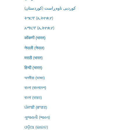
کوردیی ناوەڕاست (کوردستان)
ትግርኛ (ኢትዮጵያ)
አማርኛ (ኢትዮጵያ)
कोंकणी (भारत)
नेपाली (नेपाल)
मराठी (भारत)
हिन्दी (भारत)
অসমীয়া (ভাৰত)
বাংলা (বাংলাদেশ)
বাংলা (ভারত)
ਪੰਜਾਬੀ (ਭਾਰਤ)
ગુજરાતી (ભારત)
ଓଡ଼ିଆ (ଭାରତ)