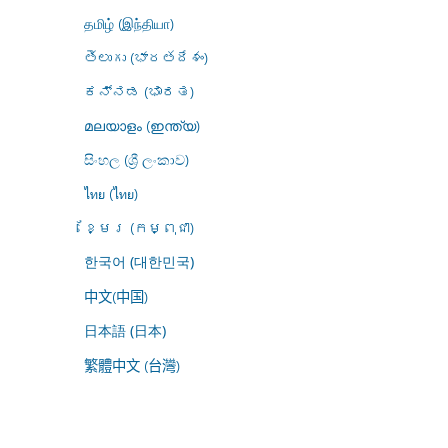
தமிழ் (இந்தியா)
తెలుగు (భారతదేశం)
ಕನ್ನಡ (ಭಾರತ)
മലയാളം (ഇന്ത്യ)
සිංහල (ශ්‍රී ලංකාව)
ไทย (ไทย)
ខ្មែរ (កម្ពុជា)
한국어 (대한민국)
中文(中国)
日本語 (日本)
繁體中文 (台灣)