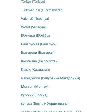
Türkçe (Türkiye)
Türkmen dili (Türkmenistan)
Valencià (Espanya)
Wolof (Senegaal)
Ελληνικά (Ελλάδα)
Беларуская (Беларусь)
Български (България)
Кыргызча (Кыргызстан)
Қазақ (Қазақстан)
македонски (Република Македонија)
Монгол (Монгол)
Русский (Россия)
српски (Босна и Херцеговина)
српски (Реп. Србија и Реп. Црна Гора)