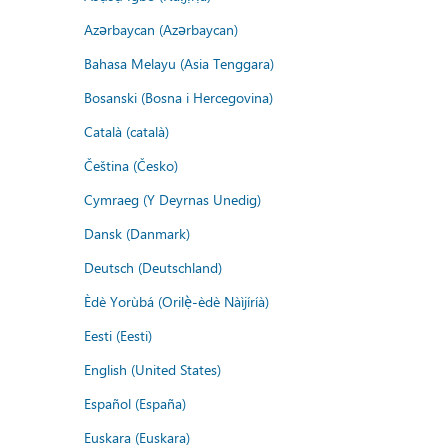
Azərbaycan (Azərbaycan)
Bahasa Melayu (Asia Tenggara)
Bosanski (Bosna i Hercegovina)
Català (català)
Čeština (Česko)
Cymraeg (Y Deyrnas Unedig)
Dansk (Danmark)
Deutsch (Deutschland)
Èdè Yorùbá (Orilẹ̀-èdè Nàìjíríà)
Eesti (Eesti)
English (United States)
Español (España)
Euskara (Euskara)