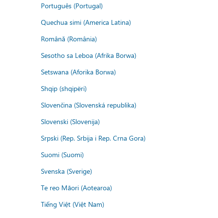
Português (Portugal)
Quechua simi (America Latina)
Română (România)
Sesotho sa Leboa (Afrika Borwa)
Setswana (Aforika Borwa)
Shqip (shqipëri)
Slovenčina (Slovenská republika)
Slovenski (Slovenija)
Srpski (Rep. Srbija i Rep. Crna Gora)
Suomi (Suomi)
Svenska (Sverige)
Te reo Māori (Aotearoa)
Tiếng Việt (Việt Nam)