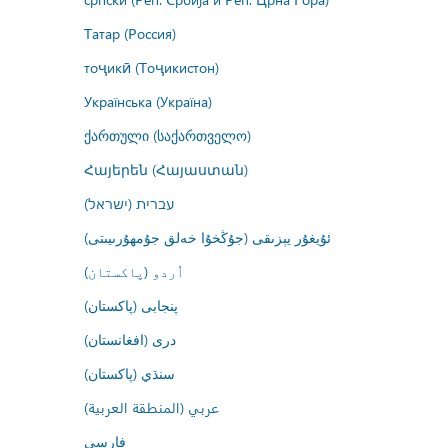
Татар (Россия)
тоҷикӣ (Тоҷикистон)
Українська (Україна)
ქართული (საქართველო)
Հայերեն (Հայաստան)
עברית (ישראל)
ئۇيغۇر يېزىقى (جۇڭخۇا خەلق جۇمھۇرىيىتى)
اُردو (پاکستان)
پنجابی (پاکستان)
درى (افغانستان)
سنڌي (پاکستان)
عربي (المنطقة العربية)
فارسى